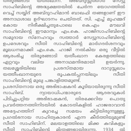
തിരൂരങ്ങാടി യതീംഖാന. അബ്ദുസ്സത്താര്‍ സേട്ടു
സാഹിബിന്റെ അദ്ധ്യക്ഷതയില്‍ ചേര്‍ന്ന യോഗത്തില്‍
വെച്ച് സയ്യിദ് അബ്ദുറഹിമാന്‍ ബാഖഫി തങ്ങളാണ് ഈ
അനാഥശാല ഉദ്ഘാടനം ചെയ്തത്. സി. എച്ച് മുഹമ്മദ്
കോയ നിരീക്ഷിച്ചതുപോലെ കെ.എം മൗലവി
സാഹിബിന്റെ ഈമാനും എം.കെ. ഹാജിസാഹിബിന്റെ
സമുദായ സ്‌നേഹവും സത്താര്‍ സേട്ടുസാഹിബിന്റെ
ഉപദേശവും സീതി സാഹിബിന്റെ മാര്‍ഗദര്‍ശനവും
മൂലധനമാക്കി എം.കെ. ഹാജി നല്‍കിയ ഒരു വീട്ടില്‍
ആരംഭിച്ച തിരൂരങ്ങാടി യതീംഖാന കേരളത്തിലെ
ഏറ്റവും വലിയ അനാഥമന്ദിരമായി ഉയര്‍ന്നു.
തലശ്ശേരിയിലെ പ്രശസ്തമായ ദാറുസ്സലാം
യത്തീംഖാനയുടെ രൂപകല്‍പ്പനയിലും സീതി
സാഹിബിന്റെ മുഖ്യ പങ്കാളിത്തമുണ്ട്.
പ്രശസ്തനായ ഒരു അഭിഭാഷകന്‍ കൂടിയായിരുന്നു സീതി
സാഹിബ്. ന്യായാധിപന്മാരുടെ ആദരവുകള്‍
പിടിച്ചുപറ്റിയ അഭിഭാഷകന്‍, തിരക്കേറിയ പൊതു
പ്രവര്‍ത്തനത്തിനിടയില്‍ കോടതികളില്‍ ഹാജരാവാന്‍
അദ്ദേഹത്തിന് കുറച്ചേ സമയം കിട്ടിയിരുന്നുള്ളൂ.
പ്രഗല്‍ഭനായ സാഹിത്യകാരന്‍ എന്ന കീര്‍ത്തിയുമുണ്ട്
സീതി സാഹിബിന്. മലയാളത്തിലെ മിക്ക കവികളും
സീതി സാഹിബിന്റെ മിത്രങ്ങളായിരുന്നു. 1934 ല്‍