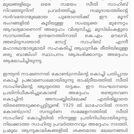
മുഖങ്ങളിലും ഒരേ സമയം സീതി സാഹിബ്
നിറഞ്ഞുനിന്ന് പ്രവര്‍ത്തിച്ചു. സമുദായത്തിന്റെ
സര്‍വതോന്മുഖമായ പുരോഗതിക്ക് ഈ മൂന്ന്
രംഗങ്ങളില്‍ കൂടിയുള്ള സംയുക്ത മുന്നേറ്റം
ആവശ്യമാണെന്ന് അദ്ദേഹം വിശ്വസിച്ചു. മുസ്‌ലിംകളുടെ
സാമ്പത്തിക ഉന്നമനത്തിനായി കെ.എം മൗലവി,
അബ്ദുസത്താര്‍ സേട്ട് സാഹിബ് എന്നീ
മഹാരഥന്മാരുമായി സഹകരിച്ച് ആധുനിക രീതിയിലുള്ള
ഒരു ബാങ്കിംഗ് സ്ഥാപനം ആരംഭിക്കാനും അദ്ദേഹം
ആലോചിച്ചിരുന്നു.
ഇന്ത്യന്‍ നാഷണനല്‍ കോണ്‍ഗ്രസിന്റെ കൊച്ചി പതിപ്പായ
കൊച്ചി പ്രജാമണ്ഡലമായിരുന്നു രാഷ്ട്രീയത്തില്‍ സീതി
സാഹിബിന്റെ ആദ്യത്തെ തട്ടകം. ഈ സംഘടനയെ
പ്രതിനിധീകരിച്ചുകൊണ്ട് അദ്ദേഹം രണ്ടുതവണ
കൊച്ചിന്‍ അസംബ്ലിയിലേക്ക് എതിരില്ലാതെ
തിരഞ്ഞെടുക്കപ്പെട്ടിട്ടുണ്ട്. 1929 ല്‍ ലാഹോറില്‍ നടന്ന
കോണ്‍ഗ്രസ് സമ്പൂര്‍ണ സമ്മേളനത്തില്‍ സീതി
സാഹിബ് കൊച്ചിയില്‍ നിന്നുള്ള പ്രതിനിധിയായിരുന്നു.
നിലക്കാത്ത സാഹിത്യ പ്രവര്‍ത്തനവും അദ്ദേഹം നടത്തി.
പ്രമുഖ ആനുകാലികങ്ങളില്‍ ശക്തമായ ലേഖനങ്ങള്‍