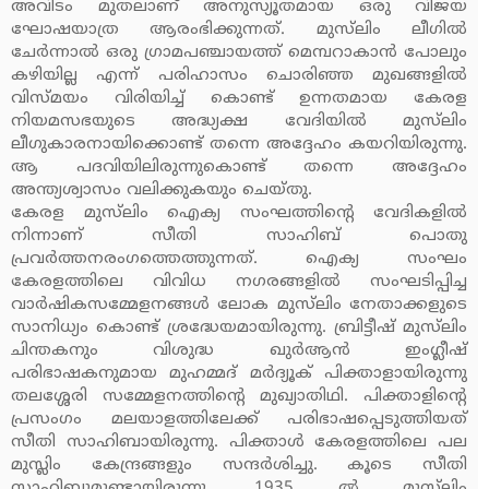
അവിടം മുതലാണ് അനുസ്യൂതമായ ഒരു വിജയ
ഘോഷയാത്ര ആരംഭിക്കുന്നത്. മുസ്‌ലിം ലീഗില്‍
ചേര്‍ന്നാല്‍ ഒരു ഗ്രാമപഞ്ചായത്ത് മെമ്പറാകാന്‍ പോലും
കഴിയില്ല എന്ന് പരിഹാസം ചൊരിഞ്ഞ മുഖങ്ങളില്‍
വിസ്മയം വിരിയിച്ച് കൊണ്ട് ഉന്നതമായ കേരള
നിയമസഭയുടെ അദ്ധ്യക്ഷ വേദിയില്‍ മുസ്‌ലിം
ലീഗുകാരനായിക്കൊണ്ട് തന്നെ അദ്ദേഹം കയറിയിരുന്നു.
ആ പദവിയിലിരുന്നുകൊണ്ട് തന്നെ അദ്ദേഹം
അന്ത്യശ്വാസം വലിക്കുകയും ചെയ്തു.
കേരള മുസ്‌ലിം ഐക്യ സംഘത്തിന്റെ വേദികളില്‍
നിന്നാണ് സീതി സാഹിബ് പൊതു
പ്രവര്‍ത്തനരംഗത്തെത്തുന്നത്. ഐക്യ സംഘം
കേരളത്തിലെ വിവിധ നഗരങ്ങളില്‍ സംഘടിപ്പിച്ച
വാര്‍ഷികസമ്മേളനങ്ങള്‍ ലോക മുസ്‌ലിം നേതാക്കളുടെ
സാനിധ്യം കൊണ്ട് ശ്രദ്ധേയമായിരുന്നു. ബ്രിട്ടീഷ് മുസ്‌ലിം
ചിന്തകനും വിശുദ്ധ ഖുര്‍ആന്‍ ഇംഗ്ലീഷ്
പരിഭാഷകനുമായ മുഹമ്മദ് മര്‍ദ്യൂക് പിക്താളായിരുന്നു
തലശ്ശേരി സമ്മേളനത്തിന്റെ മുഖ്യാതിഥി. പിക്താളിന്റെ
പ്രസംഗം മലയാളത്തിലേക്ക് പരിഭാഷപ്പെടുത്തിയത്
സീതി സാഹിബായിരുന്നു. പിക്താള്‍ കേരളത്തിലെ പല
മുസ്ലിം കേന്ദ്രങ്ങളും സന്ദര്‍ശിച്ചു. കൂടെ സീതി
സാഹിബുമുണ്ടായിരുന്നു. 1935 ല്‍ മുസ്‌ലിം