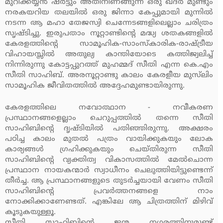
മുറിക്കയ്യന്‍ ഷര്‍ട്ടും അതിനിണങ്ങുന്ന ഒരു ഖദര്‍ മുണ്ടും
നരകയറിയ തലയില്‍ ഒരു ജിന്നാ കേപ്പുമായി മുന്നില്‍
നടന്ന ആ മഹാ തേജസ്വി ചെന്നേടങ്ങളിലെല്ലാം ചരിത്രം
സൃഷ്ടിച്ചു. ഇരുപതാം നൂറ്റാണ്ടിന്റെ മദ്ധ്യ ശതകങ്ങളില്‍
കേരളത്തിന്റെ സാമൂഹിക-സാംസ്‌കാരിക-രാഷ്ട്രീയ
വിഹായസ്സില്‍ അതുല്യ കാന്തിയോടെ കത്തിജ്വലിച്ച്
നിന്നിരുന്നു കോട്ടപ്പുറത്ത് മുഹമ്മദ് സീതി എന്ന കെ.എം
സീതി സാഹിബ്. അരനൂറ്റാണ്ടു കാലം കേരളീയ മുസ്‌ലിം
സാമൂഹിക ജീവിതത്തില്‍ അദ്ദേഹമുണ്ടായിരുന്നു.
കേരളത്തിലെ നവോത്ഥാന - നവീകരണ
പ്രസ്ഥാനങ്ങളെല്ലാം ചെറുപ്പത്തില്‍ തന്നെ സീതി
സാഹിബിന്റെ ദൃഷ്ടിയില്‍ പതിഞ്ഞിരുന്നു. അക്ഷരം
പഠിച്ച കാലം മുതല്‍ പത്രം വായിക്കുകയും ലോക
കാര്യങ്ങള്‍ ഗ്രഹിക്കുകയും ചെയ്തിരുന്ന സീതി
സാഹിബിന്റെ വ്യക്തിത്വ വികാസത്തില്‍ മേല്‍ചൊന്ന
പ്രസ്ഥാന നായകന്മാര്‍ സ്വാധീനം ചെലുത്തിയിട്ടുണ്ടെന്ന്
തീര്‍ച്ച. ആ പ്രസ്ഥാനങ്ങളുടെ തുടര്‍ച്ചയായി വേണം സീതി
സാഹിബിന്റെ പ്രവര്‍ത്തനങ്ങളെ നാം
നോക്കിക്കാണേണ്ടത്. എങ്കിലേ ആ ചിത്രത്തിന് മിഴിവ്
കൂടുകയുള്ളൂ.
സീതി സാഹിബിന്റെ ജന്മ നഗരത്തിനുമുണ്ട്