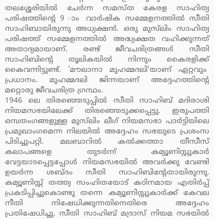
തലശ്ശേരിയില്‍ ചേര്‍ന്ന സമസ്ത കേരള സാഹിത്യ
പരിഷത്തിന്റെ 9 ാം വാര്‍ഷിക സമ്മേളനത്തില്‍ സീതി
സാഹിബായിരുന്നു അധ്യക്ഷന്‍. ഒരു മുസ്‌ലിം സാഹിത്യ
പരിഷത്ത് സമ്മേളനത്തില്‍ അദ്ധ്യക്ഷത വഹിക്കുന്നത്
അതാദ്യമായാണ്. രണ്ട് ജീവചരിത്രങ്ങള്‍ സീതി
സാഹിബിന്റെ തൂലികയില്‍ നിന്നും കൈരളിക്ക്
കൈവന്നിട്ടുണ്ട്. 'മൗലാനാ മുഹമ്മദലി'യാണ് ഏറ്റവും
പ്രധാനം. മുഹമ്മദലി ജിന്നയാണ് അദ്ദേഹത്തിന്റെ
മറ്റൊരു ജീവചരിത്ര ഗ്രന്ഥം.
1946 ലെ തിരഞ്ഞെടുപ്പില്‍ സീതി സാഹിബ് മദിരാശി
നിയമസഭയിലേക്ക് തിരഞ്ഞെടുക്കപ്പെട്ടു. ഇരുപത്തി
ഒമ്പതംഗങ്ങളുള്ള മുസ്‌ലിം ലീഗ് നിയമസഭാ പാര്‍ട്ടിയിലെ
പ്രമുഖാംഗമെന്ന നിലയില്‍ അദ്ദേഹം സഭയുടെ പ്രശംസ
പിടിച്ചുപറ്റി. മലബാറില്‍ കല്‍ക്കത്താ തീസീസ്
കലാപങ്ങളെ തുടര്‍ന്ന് കമ്യൂണിസ്റ്റുകാര്‍
വേട്ടയാടപ്പെട്ടപ്പോള്‍ നിയമസഭയില്‍ അവര്‍ക്കു വേണ്ടി
ഉയര്‍ന്ന ശബ്ദം സീതി സാഹിബിന്റേതായിരുന്നു.
കമ്യൂണിസ്റ്റ് തത്ത്വ സംഹിതയോട് കഠിനമായ എതിര്‍പ്പ്
പ്രകടിപ്പിച്ചുകൊണ്ടു തന്നെ കമ്യൂണിസ്റ്റുകാര്‍ക്ക് കേവല
നീതി നിഷേധിക്കുന്നതിനെതിരെ അദ്ദേഹം
പ്രതിഷേധിച്ചു. സീതി സാഹിബ് മദ്രാസ് നിയമ സഭയില്‍