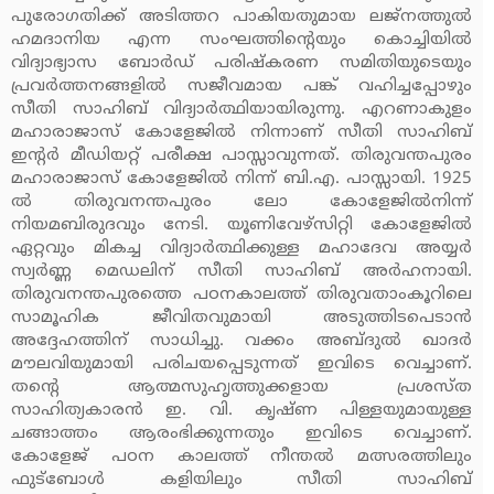
പുരോഗതിക്ക് അടിത്തറ പാകിയതുമായ ലജ്‌നത്തുല്‍
ഹമദാനിയ എന്ന സംഘത്തിന്റെയും കൊച്ചിയില്‍
വിദ്യാഭ്യാസ ബോര്‍ഡ് പരിഷ്‌കരണ സമിതിയുടെയും
പ്രവര്‍ത്തനങ്ങളില്‍ സജീവമായ പങ്ക് വഹിച്ചപ്പോഴും
സീതി സാഹിബ് വിദ്യാര്‍ത്ഥിയായിരുന്നു. എറണാകുളം
മഹാരാജാസ് കോളേജില്‍ നിന്നാണ് സീതി സാഹിബ്
ഇന്റര്‍ മീഡിയറ്റ് പരീക്ഷ പാസ്സാവുന്നത്. തിരുവന്തപുരം
മഹാരാജാസ് കോളേജില്‍ നിന്ന് ബി.എ. പാസ്സായി. 1925
ല്‍ തിരുവനന്തപുരം ലോ കോളേജില്‍നിന്ന്
നിയമബിരുദവും നേടി. യൂണിവേഴ്‌സിറ്റി കോളേജില്‍
ഏറ്റവും മികച്ച വിദ്യാര്‍ത്ഥിക്കുള്ള മഹാദേവ അയ്യര്‍
സ്വര്‍ണ്ണ മെഡലിന് സീതി സാഹിബ് അര്‍ഹനായി.
തിരുവനന്തപുരത്തെ പഠനകാലത്ത് തിരുവതാംകൂറിലെ
സാമൂഹിക ജീവിതവുമായി അടുത്തിടപെടാന്‍
അദ്ദേഹത്തിന് സാധിച്ചു. വക്കം അബ്ദുല്‍ ഖാദര്‍
മൗലവിയുമായി പരിചയപ്പെടുന്നത് ഇവിടെ വെച്ചാണ്.
തന്റെ ആത്മസുഹൃത്തുക്കളായ പ്രശസ്ത
സാഹിത്യകാരന്‍ ഇ. വി. കൃഷ്ണ പിള്ളയുമായുള്ള
ചങ്ങാത്തം ആരംഭിക്കുന്നതും ഇവിടെ വെച്ചാണ്.
കോളേജ് പഠന കാലത്ത് നീന്തല്‍ മത്സരത്തിലും
ഫുട്‌ബോള്‍ കളിയിലും സീതി സാഹിബ്