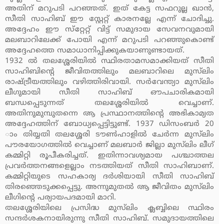
അതിന് മറുപടി പറഞ്ഞത്. ഇത് കേട്ട സഫറുല്ല ഖാന്‍,
സീതി സാഹിബ് ഈ സ്റ്റേറ്റ് കാരനല്ലേ എന്ന് ചോദിച്ചു.
അദ്ദേഹം ഈ സ്‌റ്റേറ്റ് വിട്ട് സമുദായ സേവനവുമായി
മലബാറിലേക്ക് പോയി എന്ന് മറുപടി പറഞ്ഞുകൊണ്ട്
അദ്ദേഹത്തെ സമാധാനിപ്പിക്കുകയാണുണ്ടായത്.
1932 ല്‍ തലശ്ശേരിയില്‍ സ്ഥിരതാമസമാക്കിയത് സീതി
സാഹിബിന്റെ ജീവിതത്തിലും മലബാറിലെ മുസ്‌ലിം
രാഷ്ട്രീയത്തിലും വഴിത്തിരിവായി. സര്‍വേന്ത്യാ മുസ്‌ലിം
ലീഗുമായി സീതി സാഹിബ് ഔപചാരികമായി
ബന്ധപ്പെടുന്നത് തലശ്ശേരിയില്‍ വെച്ചാണ്.
അതിനുമുമ്പുതന്നെ ആ പ്രസ്ഥാനത്തിന്റെ അഭികാമ്യത
അദ്ദേഹത്തിന് ബോധ്യപ്പെട്ടിട്ടുണ്ട്. 1937 ഡിസംബര്‍ 20
ാം തിയ്യതി തലശ്ശേരി ടൗണ്‍ഹാളില്‍ ചേര്‍ന്ന മുസ്‌ലിം
പൗരയോഗത്തില്‍ വെച്ചാണ് മലബാര്‍ ജില്ലാ മുസ്‌ലിം ലീഗ്
കമ്മിറ്റി രൂപീകരിച്ചത്. ഇതിന്നാവശ്യമായ പശ്ചാത്തല
പ്രവര്‍ത്തനങ്ങളെല്ലാം നടത്തിയത് സീതി സാഹിബാണ്.
കമ്മിറ്റിയുടെ സഹകാര്യ ദര്‍ശിയായി സീതി സാഹിബ്
തിരഞ്ഞെടുക്കപ്പെട്ടു. അന്നുമുതല്‍ ആ ജീവിതം മുസ്‌ലിം
ലീഗിന്റെ പര്യായപദമായി മാറി.
തലശ്ശേരിയിലെ പ്രസിദ്ധ മുസ്‌ലിം ക്ലബ്ബിലെ സ്ഥിരം
സന്ദര്‍ശകനായിരുന്നു സീതി സാഹിബ്. സമുദായത്തിലെ