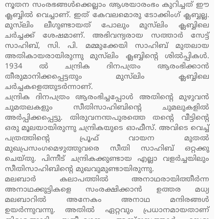
നൂതന സംരഭങ്ങള്‍ക്കെല്ലാം ആശയാരംഭം കുറിച്ചത് ഈ
ക്ലബ്ബില്‍ വെച്ചാണ്. ഇത് കേവലമൊരു ടോക്കിംഗ് ക്ലബ്ബല്ല.
മുസ്‌ലിം ലീഗുണ്ടായത് പോലും മുസ്‌ലിം ക്ലബ്ബിലെ
ചര്‍ച്ചക്ക് ശേഷമാണ്. അഭിവന്ദ്യരായ സത്താര്‍ സേട്ട്
സാഹിബ്, സി. പി. മമ്മുക്കേയി സാഹിബ് മുതലായ
അതികായരായിരുന്നു മുസ്‌ലിം ക്ലബ്ബിന്റെ ശില്‍പ്പികള്‍.
1934 ല്‍ ചന്ദ്രിക ദിനപത്രം ആരംഭിക്കാന്‍
തീരുമാനിക്കപ്പെട്ടതും മുസ്‌ലിം ക്ലബ്ബിലെ
ചര്‍ച്ചകളെത്തുടര്‍ന്നാണ്.
ചന്ദ്രിക ദിനപത്രം ആരംഭിച്ചപ്പോള്‍ അതിന്റെ മുഴുവന്‍
ചുമതലകളും സീതിസാഹിബിന്റെ ചുമലുകളില്‍
അര്‍പ്പിക്കപ്പെട്ടു. തിരുവനന്തപുരത്തെ തന്റെ വീട്ടിന്റെ
ഒരു മൂലയായിരുന്നു ചന്ദ്രികയുടെ ഓഫീസ്. അവിടെ വെച്ച്
പത്രത്തിന്റെ പ്രൂഫ്‌ വായന മുതല്‍
മുഖപ്രസംഗമെഴുത്തുവരെ സീതി സാഹിബ് ഒറ്റക്കു
ചെയ്തു. പിന്നീട് ചന്ദ്രികക്കുണ്ടായ എല്ലാ വളര്‍ച്ചയിലും
സീതിസാഹിബിന്റെ മുഖവുമുണ്ടായിരുന്നു.
മലബാര്‍ കലാപത്തില്‍ അനാഥരായിത്തീര്‍ന്ന
അനാഥക്കുട്ടികളെ സംരക്ഷിക്കാന്‍ ഉത്തര മധ്യ
മലബാറില്‍ അനേകം അനാഥ മന്ദിരങ്ങള്‍
ഉയര്‍ന്നുവന്നു. അതില്‍ ഏറ്റവും പ്രധാനമായതാണ്