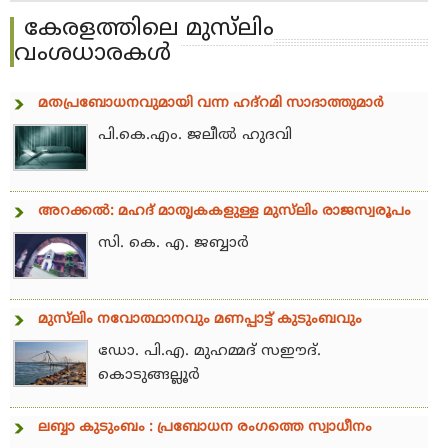
കേരളത്തിലെ മുസ്‌ലിം
വംശധാരകള്‍
മതപ്രബോധനവുമായി വന്ന ഹദ്‌റമി സാദാത്തുമാര്‍
പി.കെ.എം. ജലീല്‍ ഹുദവി
അറക്കല്‍: മഹദ് മാതൃകകളുള്ള മുസ്‌ലിം രാജസ്വരൂപം
സി. കെ. എ. ജബ്ബാര്‍
മുസ്‌ലിം നവോത്ഥാനവും മണപ്പാട്ട് കുടുംബവും
ഡോ. പി.എ. മുഹമ്മദ് സഈദ്.
കൊടുങ്ങല്ലൂര്‍
ലബ്ബാ കുടുംബം : പ്രബോധന രംഗത്തെ സ്വാധീനം