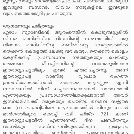
മൂന്നും നാലും ഭാഗങ്ങളില്‍ പ്രവാചക പരമ്പരയിലേക്കുള്ള
ഇവരുടെ ബന്ധവും വിവിധ നാടുകളിലെ ഇവരുടെ
വ്യാപനത്തെക്കുറിച്ചും പറയുന്നു.
ആഗമനവും ചരിത്രവും
ഏഴാം നൂറ്റാണ്ടിന്റെ ആരംഭത്തില്‍ കൊടുങ്ങല്ലൂരില്‍
നിന്നും മാലിക്ബ്‌നു ദീനാറിന്റെ സംഘത്തില്‍ ഒരു
വിഭാഗം മാലികിബ്‌നു ഹബീബിന്റെ നേതൃത്വത്തില്‍
തെക്കന്‍ കേരളത്തിലേക്കു വരികയും, തെക്കന്‍ കൊല്ലം
കേന്ദ്രീകരിച്ച് പ്രബോധനം നടത്തുകയും ചെയ്തു.
അങ്ങനെ മീനച്ചിലാറിന്റെ സംഗമഭൂമിയായ
ഈരാറ്റുപേട്ടയിലും ഇവര്‍ എത്തിച്ചേര്‍ന്നു. അന്ന്
ഈരാറ്റുപേട്ട വാണിജ്യ വ്യാപാര രംഗത്ത്
പ്രശസ്തമായതിനാല്‍ കോട്ടയം, ആലപ്പുഴ എന്നീ
സ്ഥലങ്ങളില്‍ നിന്ന് കച്ചവടസംഘങ്ങള്‍ ധാരാളമായി
എത്തുകയും പ്രബോധനത്തിലാകൃഷ്ടരായി അവര്‍
ഇസ്‌ലാമിലേക്ക് വരുകയും ചെയ്തു. ശൈഖ് സഈദ്
ബാവ(റ) ലക്ഷദ്വീപിലെ ആന്ത്രോത്തില്‍ നിന്നും കടല്‍
മാര്‍ഗത്തിലൂടെ കൊച്ചി വഴി ഹിജ്‌റ 721 ലാണ്
ഈരാറ്റുപേട്ടയില്‍ എത്തുന്നത്. ദീനി പണ്ഡിതനും
വാഗ്മിയും സല്‍സ്വഭാവിയുമായിരുന്ന ഇദ്ദേഹം,
ഈരാറ്റുപേട്ടയില്‍ ഇസ്‌ലാമിക പ്രബോധനാര്‍ത്ഥം