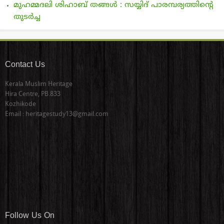
മുഹമ്മദലി ശിഹാബ് തങ്ങള്‍ : സയ്യിദ് പാരമ്പര്യത്തിന്റെ
തുടര്‍ച്ച
Contact Us
Kerala Muslim Heritage
Hira Centre, PB.833
Kozhikode
Email : heritagestudy13@gmail.com
Follow Us On