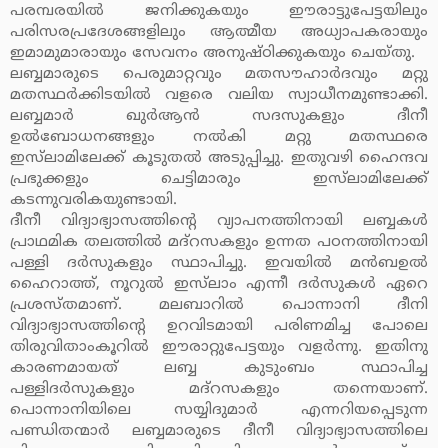
പരമ്പരയില്‍ ജനിക്കുകയും ഈരാട്ടുപേട്ടയിലും
പരിസരപ്രദേശങ്ങളിലും ആത്മീയ അധ്യാപകരായും
ഇമാമുമാരായും സേവനം അനുഷ്ഠിക്കുകയും ചെയ്തു.
ലബ്ബമാരുടെ പെരുമാറ്റവും മതസൗഹാര്‍ദവും മറ്റു
മതസ്ഥര്‍ക്കിടയില്‍ വളരെ വലിയ സ്വാധീനമുണ്ടാക്കി.
ലബ്ബമാര്‍ ഖുര്‍ആന്‍ സദസുകളും ദീനീ
ഉല്‍ബോധനങ്ങളും നല്‍കി മറ്റു മതസ്ഥരെ
ഇസ്‌ലാമിലേക്ക് കൂടുതല്‍ അടുപ്പിച്ചു. ഇതുവഴി ഹൈന്ദവ
പ്രഭുക്കളും ചെട്ടിമാരും ഇസ്‌ലാമിലേക്ക്
കടന്നുവരികയുണ്ടായി.
ദീനീ വിദ്യാഭ്യാസത്തിന്റെ വ്യാപനത്തിനായി ലബ്ബകള്‍
പ്രാഥമിക തലത്തില്‍ മദ്‌റസകളും ഉന്നത പഠനത്തിനായി
പള്ളി ദര്‍സുകളും സ്ഥാപിച്ചു. ഇവയില്‍ മന്‍ബഉല്‍
ഹൈറാത്ത്, നൂറുല്‍ ഇസ്‌ലാം എന്നീ ദര്‍സുകള്‍ ഏറെ
പ്രശസ്തമാണ്. മലബാറില്‍ പൊന്നാനി ദീനി
വിദ്യാഭ്യാസത്തിന്റെ ഉറവിടമായി പരിണമിച്ച പോലെ
തിരുവിതാംകൂറില്‍ ഈരാറ്റുപേട്ടയും വളര്‍ന്നു. ഇതിനു
കാരണമായത് ലബ്ബ കുടുംബം സ്ഥാപിച്ച
പള്ളിദര്‍സുകളും മദ്‌റസകളും തന്നെയാണ്.
പൊന്നാനിയിലെ സയ്യിദുമാര്‍ എന്നറിയപ്പെടുന്ന
പണ്ഡിതന്മാര്‍ ലബ്ബമാരുടെ ദീനീ വിദ്യാഭ്യാസത്തിലെ