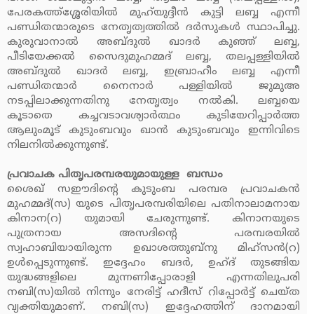
പേരകത്ത്‌ശ്ശേരിയില്‍ മുഹ്‌യുദ്ദീന്‍ കുട്ടി ലബ്ബ എന്നീ
പണ്ഡിതന്മാരുടെ നേതൃത്വത്തില്‍ ദര്‍സുകള്‍ സ്ഥാപിച്ചു.
കുരുവാനാല്‍ അബ്ദുല്‍ ഖാദര്‍ കുഞ്ഞ് ലബ്ബ,
പീടിയേക്കല്‍ സൈദുമുഹമ്മദ് ലബ്ബ, തലപ്പള്ളിയില്‍
അബ്ദുല്‍ ഖാദര്‍ ലബ്ബ, ഇബ്രാഹീം ലബ്ബ എന്നീ
പണ്ഡിതന്മാര്‍ നൈനാര്‍ പള്ളിയില്‍ ജുമുഅ
നടപ്പിലാക്കുന്നതിനു നേതൃത്വം നല്‍കി. ലബ്ബയെ
കൂടാതെ കച്ചവടാവശ്യാര്‍ത്ഥം കുടിയേറിപ്പാര്‍ത്ത
ആലുംമൂട് കുടുംബവും ഖാന്‍ കുടുംബവും ഇന്നിവിടെ
നിലനില്‍ക്കുന്നുണ്ട്.
പ്രവാചക പിതൃപരമ്പരയുമായുള്ള ബന്ധം
ശൈഖ് സഈദിന്റെ കുടുംബ പരമ്പര പ്രവാചകന്‍
മുഹമ്മദ്(സ) യുടെ പിതൃപരമ്പരിയിലെ പതിനാലാമനായ
കിനാന(റ) യുമായി ചേരുന്നുണ്ട്. കിനാനയുടെ
പുത്രനായ അസദിന്റെ പരമ്പരയില്‍
സ്വഹാബിയായിരുന്ന ഉഖാശത്തുബ്‌നു മിഹ്‌സന്‍(റ)
ഉള്‍പ്പെടുന്നുണ്ട്. ഇദ്ദേഹം ബദര്‍, ഉഹ്ദ് തുടങ്ങിയ
യുദ്ധങ്ങളിലെ മുന്നണിപ്പോരാളി എന്നതിലുപരി
നബി(സ)യില്‍ നിന്നും നേരിട്ട് ഹദീസ് റിപ്പോര്‍ട്ട് ചെയ്ത
വ്യക്തിയുമാണ്. നബി(സ) ഇദ്ദേഹത്തിന് ദാനമായി