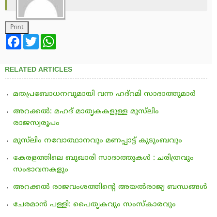
Facebook
Twitter
WhatsApp
RELATED ARTICLES
മതപ്രബോധനവുമായി വന്ന ഹദ്‌റമി സാദാത്തുമാര്‍
അറക്കല്‍: മഹദ് മാതൃകകളുള്ള മുസ്‌ലിം
രാജസ്വരൂപം
മുസ്‌ലിം നവോത്ഥാനവും മണപ്പാട്ട് കുടുംബവും
കേരളത്തിലെ ബുഖാരി സാദാത്തുകള്‍ : ചരിത്രവും
സംഭാവനകളും
അറക്കല്‍ രാജവംശത്തിന്റെ അയല്‍രാജ്യ ബന്ധങ്ങള്‍
ചേരമാന്‍ പള്ളി: പൈതൃകവും സംസ്‌കാരവും