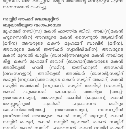
മുസ്‌ലിം ലീഗ് മലപ്പുറം ജില്ലാ ജോയിന്റ് സെക്രട്ടറി എന്നീ
സ്ഥാനങ്ങള്‍ വഹിച്ചു.
സയ്യിദ് അഹ്മദ് ജലാലുദ്ദീന്‍
ബുഖാരിയുടെ വംശപരമ്പര
മുഹമ്മദ് നബി(സ) മകള്‍ ഫാത്തിമ ബീവി, അലി(റ)മകന്‍
ഹുസൈന്‍(റ) അവരുടെ മകന്‍ സൈനുല്‍ ആബിദീന്‍
(മദീന) അവരുടെ മകന്‍ മുഹമ്മദ് ബാഖിര്‍ (മദീന),
അവരുടെ മകന്‍ ജഅ്ഫര്‍ സ്വാദിഖ്(മദീന), അവരുടെ
മകന്‍ മൂസല്‍ ഖാളിം (ബഗ്ദാദ്)അവരുടെ മകന്‍ അലിയു
രിള, മകന്‍ മുഹമ്മദ് ജവാദ് (ബാഗ്ദാദ്)അവരുടെ മകന്‍
അലിയുല്‍ ഹാദി (സമ്‌റ), ജഅ്ഫറുല്‍ അസ്ഗര്‍
(ലറംസറഈ), അലിയുല്‍ അശ്ഖര്‍ (ബഗ്ദാദ്),സയ്യിദ്
മഹ്മൂദ് (ബുഖാറ),അവരുടെ മകന്‍ സയ്യിദ് അഹ്മദ്, മകന്‍
സയ്യിദ് ജഅ്ഫര്‍ (ബുഖാറ), സയ്യിദ് അലിയ്യ് (ബഗ്ദാദ്),
മകന്‍ ഹുസൈന്‍ ജലാലുല്‍ അഅ്‌ളം (അച്ച്-
ഇന്തോനേഷ്യാ), അഹ്മദുല്‍ കബീര്‍ (ബുഖാറ), മകന്‍
അസ്സയ്യിദുല്‍ ഖുത്ബ് ഹുസൈന്‍ മഖ്ദൂം
ജാഹിനിയാല്‍(അച്ച് ഇന്തോനേഷ്യാ), നാസറുദ്ദീന്‍
ഇസ്മായില്‍ അവരുടെ മകന്‍ സയ്യിദ് യൂനുസ്, മകന്‍
സയ്യിദ് മഹ്മൂദ്, മകന്‍ സയ്യിദ് മുഹമ്മദ്, മകന്‍ സയ്യിദ്
സാലിം മകന്‍ സയ്യിദ് ഹുസൈന്‍, മകന്‍ സയ്യിദ് മഹ്മൂദ്