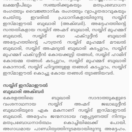
ലക്ഷദ്വീപിലും സഞ്ചരിക്കുകയും മതപ്രബോധന
രംഗത്തും വൈജ്ഞാനിക രംഗത്തും വ്യാപൃതരാവുകയും
ചെയ്തു. ഇവരില്‍ പ്രധാനികളായിരുന്നു സയ്യിദ്
ഇസ്മാഈല്‍ ബുഖാരി (അക്ബര്‍). അദ്ദേഹത്തിന്റെ
സന്തതികളായ സയ്യിദ് അഹ്മദ് ബുഖാരി, സയ്യിദ് മുഹമ്മദ്
ബുഖാരി, സയ്യിദ് ബാ ഫക്‌റുദ്ദീന്‍ ബുഖാരി
അദ്ദേഹത്തിന്റെ പൗത്രന്‍ സയ്യിദ് മുഹമ്മദ് മൗലല്‍
ബുഖാരി, സയ്യിദ് അഹ്മദുല്‍ ബുഖാരി കടപ്പുറം, സയ്യിദ്
മുഹമ്മദ് ഫക്‌റുദ്ദീന്‍ കോയക്കുട്ടി തങ്ങള്‍, സയ്യിദ് ഹാമിദ്
കോയമ്മ തങ്ങള്‍ കടപ്പുറം, സയ്യിദ് മുഹമ്മദ് ബുഖാരി
കൊന്നാര്, സയ്യിദ് ഹിവ്വത്തുളള തങ്ങള്‍ കടപ്പുറം, സയ്യിദ്
ഇസ്മാഈല്‍ കൊച്ചു കോയ തങ്ങള്‍ തുടങ്ങിയവര്‍.
സയ്യിദ് ഇസ്മാഈല്‍
ബുഖാരി അക്‌ബര്‍
കേരളത്തിലെ ബുഖാരി സാദാത്തുകളുടെ
വംശനാഥനായ സയ്യിദ് അഹ്മദ് ജലാലുദ്ദീന്‍
ബുഖാരിയുടെ ഏക മകനാണ് സയ്യിദ് ഇസ്മാഈല്‍
ബുഖാരി. അദ്ദേഹം ജന്മനാടായ വളപ്പട്ടണത്ത് നിന്നും
മതപ്രബോധനാര്‍ത്ഥം കൊച്ചിയിലേക്ക് പോയി.
അഗാധമായ പാണ്ഡിത്യത്തിനുടമയായിരുന്നു അദ്ദേഹം.