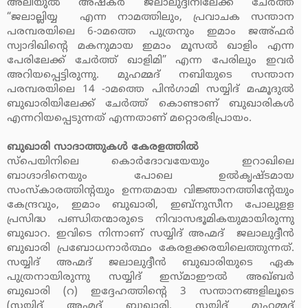
അലിയുല്‍ അഷ്‌കര്‍ ജലാലുദ്ദീനിലേക്ക് ചേര്‍ത്ത്
“ജലാല്ലിയ്യ എന്ന നാമത്തിലും, പ്രവാചക സന്താന
പരമ്പരയിലെ 6-ാമത്തെ പുത്രനും ഇമാം ജഅ്ഫര്‍
സ്വാദിഖിന്റെ മകനുമായ ഇമാം മൂസല്‍ ഖാളിം എന്ന
പേരിലേക്ക് ചേര്‍ത്ത് ഖാളിമി” എന്ന പേരിലും ഇവര്‍
അറിയപ്പെട്ടിരുന്നു. മുഹമ്മദ് നബിയുടെ സന്താന
പരമ്പരയിലെ 14 -ാമത്തെ പിന്‍ഗാമി സയ്യിദ് മഹ്മൂദുല്‍
ബുഖാരിയിലേക്ക് ചേര്‍ത്ത് കൊണ്ടാണ് ബുഖാരികള്‍
എന്നറിയപ്പെടുന്നത് എന്നതാണ് മറ്റൊരഭിപ്രായം.
ബുഖാരി സാദാത്തുകള്‍ കേരളത്തില്‍
സ്‌പെയിനിലെ കൊര്‍ദോവയേയും ഇറാഖിലെ
ബാഗ്ദാദിനെയും പോലെ ഉല്‍കൃഷ്ടമായ
സംസ്‌കാരത്തിന്റയും ഉന്നതമായ വിജ്ഞാനത്തിന്റേയും
കേന്ദ്രവും, ഇമാം ബുഖാരി, ഇബ്‌നുസീന പോലുളള
പ്രസിദ്ധ പണ്ഡിതന്മാരുടെ നിവാസഭൂമികയുമായിരുന്നു
ബുഖാറ. ഇവിടെ നിന്നാണ് സയ്യിദ് അഹ്മദ് ജലാലുദ്ദീന്‍
ബുഖാരി പ്രബോധനാര്‍ത്ഥം കേരളക്കരയിലെത്തുന്നത്.
സയ്യിദ് അഹ്മദ് ജലാലുദ്ദീന്‍ ബുഖാരിയുടെ ഏക
പുത്രനായിരുന്നു സയ്യിദ് ഇസ്മാഈല്‍ അഖ്ബര്‍
ബുഖാരി (റ) ഇദ്ദേഹത്തിന്റെ 3 സന്താനങ്ങളിലൂടെ
(സയ്യിദ് അഹ്മദ് ബുഖാരി, സയ്യിദ് മുഹമ്മദ്