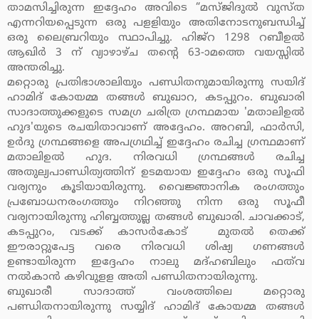
താമസിച്ചിരുന്ന ഇദ്ദേഹം അവിടെ “മസ്ജിദുല്‍ വുസ്ത
എന്നറിയപ്പെടുന്ന ഒരു പളളിയും അതിനോടനുബന്ധിച്ച്
ഒരു ലൈബ്രറിയും സ്ഥാപിച്ചു. ഹിജ്‌റ 1298 റബീഉല്‍
ആഖിര്‍ 3 ന് വ്യാഴാഴ്ച തന്റെ 63-ാമത്തെ വയസ്സില്‍
അന്തരിച്ചു.
മറ്റൊരു പ്രതിഭാശാലിയും പണ്ഡിതനുമായിരുന്നു സയിദ്
ഹാമിദ് കോയമ്മ തങ്ങള്‍ ബുഖാറ, കടപ്പുറം. ബുഖാരി
സാദാത്തുക്കളുടെ സമഗ്ര ചരിത്ര ഗ്രന്ഥമായ 'മതാലിഉല്‍
ഹുദ'യുടെ രചയിതാവാണ് അദ്ദേഹം. അറബി, ഫാര്‍സി,
ഉര്‍ദു ഗ്രന്ഥങ്ങളെ അപഗ്രഥിച്ച് ഇദ്ദേഹം രചിച്ച ഗ്രന്ഥമാണ്
മതാലിഉല്‍ ഹുദ. നിരവധി ഗ്രന്ഥങ്ങള്‍ രചിച്ച
അതുല്യപാണ്ഡിത്യത്തിന് ഉടമയായ ഇദ്ദേഹം ഒരു സൂഫി
വര്യനും കൂടിയായിരുന്നു. വൈജ്ഞാനിക രംഗത്തും
പ്രബോധനരംഗത്തും നിറഞ്ഞു നിന്ന ഒരു സൂഫീ
വര്യനായിരുന്നു ഹിബ്ബത്തുല്ല തങ്ങള്‍ ബുഖാരി. ചാവക്കാട്,
കടപ്പുറം, വടക്ക് കാസര്‍കോട് മുതല്‍ തെക്ക്
ഈരാറ്റുപേട്ട വരെ നിരവധി ശിഷ്യ ഗണങ്ങള്‍
ഉണ്ടായിരുന്ന ഇദ്ദേഹം നാലു മദ്ഹബിലും ഫത്‌വ
നല്‍കാന്‍ കഴിവുളള അതി പണ്ഡിതനായിരുന്നു.
ബുഖാരീ സാദാത്ത് വംശത്തിലെ മറ്റൊരു
പണ്ഡിതനായിരുന്നു സയ്യിദ് ഹാമിദ് കോയമ്മ തങ്ങള്‍