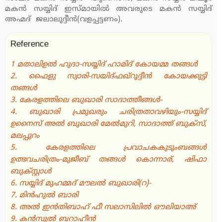
മകന്‍ സയ്യിദ് ഇസ്മായില്‍ അവരുടെ മകന്‍ സയ്യിദ്
അഹ്മദ് ജലാലുദ്ദീന്‍(വളപ്പട്ടണം).
Reference
1 മതാലിഉല്‍ ഹുദാ-സയ്യിദ് ഹാമിദ് കോയമ്മ തങ്ങള്‍
2. ഫൈളു സ്വാരി-സയിദ്ഫഖ്‌റുദ്ദീന്‍ കോയക്കുട്ടി
തങ്ങള്‍
3. കേരളത്തിലെ ബുഖാരി സാദാത്തീങ്ങള്‍-
4. ബുഖാരി പ്രമുഖരും ചരിത്രതാവഴിയും-സയ്യിദ്
ഉനൈസ് അല്‍ ബുഖാരി മേല്‍മുറി, സാദാത്ത് ബുക്‌സ്,
മലപ്പുറം
5. കേരളത്തിലെ പ്രവാചകകുടുംബങ്ങള്‍
ഉത്ഭവചരിത്രം-മുജീബ് തങ്ങള്‍ കൊന്നാര്, ഷിഫാ
ബുക്സ്റ്റാള്‍
6. സയ്യിദ് മുഹമ്മദ് മൗലല്‍ ബുഖാരി(റ)-
7. മിന്‍ഹുല്‍ ബാരി
8. അല്‍ ഇന്‍തിബാഹ് ഫീ സലാസിലില്‍ ഔലിയാഅ്
9. കന്‍സുല്‍ ബറാഹീന്‍