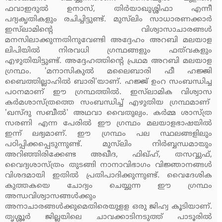
ഫവാഇദുല്‍ ഉനാസ്, തിര്‍യാഖുശ്ശിഫാ എന്നീ
പദ്യകൃതികളും രചിച്ചിട്ടുണ്ട്. മുസ്‌ലിം സാധാരണക്കാര്‍
ഇസ്‌ലാമിന്റെ വിശ്വാസാചാരങ്ങള്‍
മനസിലാക്കുന്നതിനുവേണ്ടി അദ്ദേഹം അറബി മലയാള
ലിപിയില്‍ നിരവധി ഗ്രന്ഥങ്ങളും ഫത്‌വകളും
എഴുതിയിട്ടുണ്ട്. അദ്ദേഹത്തിന്റെ പ്രഥമ അറബി മലയാള
ഗ്രന്ഥം. 'മനാസികുല്‍ മലൈബാരി ഫീ ഹജ്ജി
ബൈത്തില്ലാഹില്‍ ബാരി'യാണ്. ഹജ്ജ് ഉംറ സംബന്ധിച്ച
പഠനമാണ് ഈ ഗ്രന്ഥത്തില്‍. ഇസ്‌ലാമിക വിശ്വാസ
കര്‍മശാസ്ത്രത്തെ സംബന്ധിച്ച് എഴുതിയ ഗ്രന്ഥമാണ്
'ഖസ്ദു സബീല്‍' അഥവാ വൈതുല്യം. കര്‍മ്മ ശാസ്ത്ര
സരണി എന്ന പേരില്‍ ഈ ഗ്രന്ഥം മലയാളഭാഷയില്‍
ഇന്ന് ലഭ്യമാണ്. ഈ ഗ്രന്ഥം പല സ്ഥലങ്ങളിലും
പഠിപ്പിക്കപ്പെടുന്നുണ്ട്. മുസ്‌ലിം നിര്‍ബ്ബന്ധമായും
അറിഞ്ഞിരിക്കേണ്ട അഖീദ, ഫിഖ്ഹ്, തസവ്വുഫ്,
വൈദ്യശാസ്ത്രം തുടങ്ങി നാനാവിഭാഗം വിജ്ഞാനങ്ങള്‍
വിശദമായി ഇതില്‍ പ്രതിപാദിക്കുന്നുണ്ട്. വൈദേശിക
കുത്തകയെ ചോദ്യം ചെയ്യുന്ന ഈ ഗ്രന്ഥം
അന്ധവിശ്വാസങ്ങള്‍ക്കും
അനാചാരങ്ങള്‍ക്കുമെതിരെയുളള ഒരു ജിഹ്വ കൂടിയാണ്.
തൃശ്ശൂര്‍ ജില്ലയിലെ ചാവക്കാടിനടുത്ത് പാടൂരില്‍