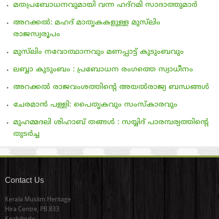
മതപ്രബോധനവുമായി വന്ന ഹദ്‌റമി സാദാത്തുമാര്‍
അറക്കല്‍: മഹദ് മാതൃകകളുള്ള മുസ്‌ലിം
രാജസ്വരൂപം
മുസ്‌ലിം നവോത്ഥാനവും മണപ്പാട്ട് കുടുംബവും
ലബ്ബാ കുടുംബം : പ്രബോധന രംഗത്തെ സ്വാധീനം
അറക്കല്‍ രാജവംശത്തിന്റെ അയല്‍രാജ്യ ബന്ധങ്ങള്‍
ചേരമാന്‍ പള്ളി: പൈതൃകവും സംസ്‌കാരവും
മുഹമ്മദലി ശിഹാബ് തങ്ങള്‍ : സയ്യിദ് പാരമ്പര്യത്തിന്റെ
തുടര്‍ച്ച
Contact Us
Kerala Muslim Heritage
Hira Centre, PB.833