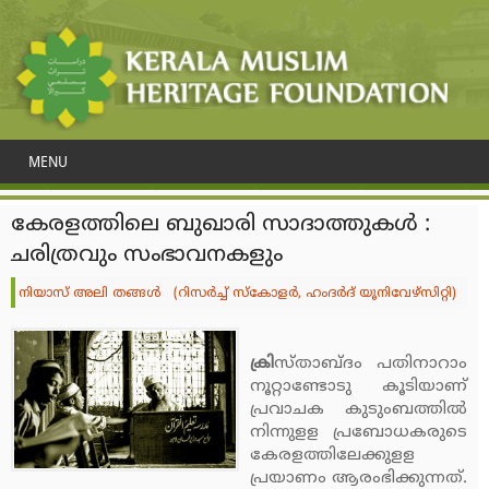
MENU
കേരളത്തിലെ ബുഖാരി സാദാത്തുകള്‍ :
ചരിത്രവും സംഭാവനകളും
നിയാസ് അലി തങ്ങള്‍ (റിസര്‍ച്ച് സ്‌കോളര്‍, ഹംദര്‍ദ് യൂനിവേഴ്‌സിറ്റി)
ക്രി
സ്താബ്ദം പതിനാറാം
നൂറ്റാണ്ടോടു കൂടിയാണ്
പ്രവാചക കുടുംബത്തില്‍
നിന്നുളള പ്രബോധകരുടെ
കേരളത്തിലേക്കുളള
പ്രയാണം ആരംഭിക്കുന്നത്.