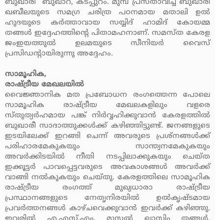
ബുഖാരി ബുഖാറ, കടപ്പുറം. മുമ്പ് പ്രസ്താവിച്ച ബുഖാരി
ഖബീലയുടെ സമഗ്ര ചരിത്ര പഠനമായ മതാലി ഉല്‍
ഹുദയുടെ കര്‍ത്താവായ സയ്യിദ് ഹാമിദ് കോയമ്മ
തങ്ങള്‍ ഇദ്ദേഹത്തിന്റെ പിതാമഹനാണ്. സമസ്ത കേരള
ജംഇയത്തുല്‍ ഉലമയുടെ സീനിയര്‍ വൈസ്
പ്രസിഡന്റായിരുന്നു അദ്ദേഹം.
സാമൂഹിക,
രാഷ്ട്രീയ മേഖലയില്‍
വൈജ്ഞാനിക മത പ്രബോധന രംഗത്തെന്ന പോലെ
സാമൂഹിക രാഷ്ട്രീയ മേഖലകളിലും വളരെ
സ്തുത്യര്‍ഹമായ പങ്ക് നിര്‍വ്വഹിക്കുവാന്‍ കേരളത്തില്‍
ബുഖാരീ സാദാത്തുക്കള്‍ക്ക് കഴിഞ്ഞിട്ടുണ്ട്. ജനങ്ങളുടെ
ഇടയിലേക്ക് ഇറങ്ങി ചെന്ന് അവരുടെ പ്രശ്‌നങ്ങള്‍ക്ക്
പരിഹാരമേകുകയും സാന്ത്വനമേകുകയും
അവര്‍ക്കിടയില്‍ നീതി നടപ്പിലാക്കുകയും ചെയ്ത
ഇക്കൂട്ടര്‍ പാവപ്പെട്ടവരുടെ അവകാശങ്ങള്‍ അവര്‍ക്ക്
വാങ്ങി നല്‍കുകയും ചെയ്തു. കേരളത്തിലെ സാമൂഹിക
രാഷ്ട്രീയ രംഗത്ത് മുഖ്യധാരാ രാഷ്ട്രീയ
പ്രസ്ഥാനങ്ങളുടെ നേതൃനിരയില്‍ ഉല്‍കൃഷ്ടമായ
പ്രവര്‍ത്തനങ്ങള്‍ കാഴ്ചവെക്കുവാന്‍ ഇവര്‍ക്ക് കഴിഞ്ഞു.
ഇവരില്‍ എ.എസ്.എം. മൂസല്‍ ഖാസിം തങ്ങള്‍,