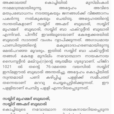
അക്കാലത്ത് കൊച്ചിയില്‍ മുസ്‌ലിംകള്‍
നാമമാത്രമായിരുന്നു. അദ്ദേഹം അവിടെ
മതപ്രബോധനം നടത്തുകയും ജനങ്ങള്‍ക്ക് വിജ്ഞാനം
പകര്‍ന്നു നല്‍കുകയും ചെയ്തു. അദ്ദേഹത്തിന്റെ
സന്തതികളാണ് സയ്യിദ് അഹ്മദ് ബുഖാരി, സയ്യിദ്
മുഹമ്മദ് ബുഖാരി, സയ്യിദ് ബാ ഫക്‌റുദ്ദീന്‍ ബുഖാരി
എന്നിവര്‍. പിന്നീട് ഇവരിലൂടെയാണ് കേരളക്കരയില്‍
ബുഖാരി സാദത്ത് വംശം വ്യാപിക്കുന്നത്. അഗാധമായ
പാണ്ഡിത്യത്തിന്റെ മകുടോദാഹരണമായിരുന്നു
മേല്‍പറഞ്ഞ മൂവരും. ഇതില്‍ സയ്യിദ് ബാ ഫക്‌റുദ്ദീന്‍
തങ്ങള്‍ കേരള മുസ്‌ലിം നവോത്ഥാന നായകനായ
സൈനുദ്ദീന്‍ മഖ്‌റും(റ)ന്റെ ആത്മീയ ഗുരുവാണ്. ഹിജ്‌റ
1021 ല്‍ തന്റെ 76-ാമത്തെ വയസില്‍ സയ്യിദ്
ഇസ്മഈല്‍ ബുഖാരി അന്തരിച്ചു. അദ്ദേഹം കൊച്ചിയില്‍
സ്വന്തമായി പണി കഴിപ്പിച്ച പളളിക്ക് സമീപത്ത്
തന്നെയാണ് മറവു ചെയ്യപ്പെട്ടിരിക്കുന്നത്. ഈ
പളളിയാണ് ചെമ്പിട്ട പളളി എന്നറിയപ്പെടുന്നത്.
സയ്യിദ് മുഹമ്മദ് ബുഖാരി,
സയ്യിദ് അഹ്മദ് ബുഖാരി
കൊച്ചിയുടെ നവോത്ഥാന നായകനായറിയപ്പെടുന്ന