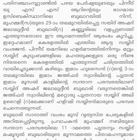
പതിനഞ്ചാംനൂറ്റാണ്ടില്‍ പഴയ പേര്‍ഷ്യയുടേയും പിന്നീട്
യു എസ് എസ് ആറിന്റെയും ഭാഗമായ
ഉസ്‌ബെകിസ്ഥാനിലെ ബുഖാറയില്‍ നിന്ന്,
മുഹമ്മദ്(സ)യുടെ 29-ാം തലമുറയില്‍പ്പെട്ട സയിദ് അഹ്മദ്
ജലാലുദ്ദീന്‍ ബുഖാരി(റ) കണ്ണൂരിലെ വളപ്പട്ടണത്ത്
എത്തുന്നതോടെ ഈ ആഗമനത്തിന് ആരംഭം കുറിച്ചു.
ഇദ്ദേഹമാണ് കേരളത്തില്‍ എത്തിയ ആദ്യ സയ്യിദ്
വംശജന്‍. പിന്നീട് യമനിലെ ഹളര്‍മൗത്തില്‍നിന്നും മറ്റും
സയ്യിദ് കുടുംബങ്ങളിലെ മഹത്തുക്കളുടെ ഒരു നീണ്ട
നിരതന്നെ കേരളത്തില്‍ എത്തുന്നത് ചരിത്രത്തില്‍
വായിച്ചെടുക്കാന്‍ കഴിയും. ഇമാം ഹുസൈന്‍ (റ)ന്റെ 3-ാം
തലമുറയിലെ ഇമാം ജഅ്ഫര്‍ സ്വാദിഖിന്റെ പുത്രന്‍
ഇമാം മൂസല്‍ കാളിമിന്റെ സന്താന പരമ്പരയിലാണ്
സയ്യിദ് അഹ്മദ് ജലാലുദ്ദീന്‍ ബുഖാരി വരുന്നതെങ്കില്‍
ജഅ്ഫര്‍ സ്വാദിഖിന്റെ മറ്റൊരു പുത്രനായ സയ്യിദ് അലി
ഉറൈളി (റ)ലേക്കാണ് ഹള്‌റമി സയ്യിദന്‍മാരുടെ പരമ്പര
ചെന്നെത്തുന്നത്.
ബുഖാരി സാദാത്ത് വംശം മുമ്പ് വ്യത്യസ്ത പേരുകളില്‍
അറിയപ്പെട്ടിരുന്നു. പ്രവാചകന്‍ മുഹമ്മദ് നബിയുടെ
സന്താന പരമ്പരയിലെ 11 -ാമത്തെ പുത്രനും സയ്യിദ്
മഹ്മൂദുല്‍ ബുഖാരിയുടെ മൂന്നാമത്തെ പിതാമഹനുമായ