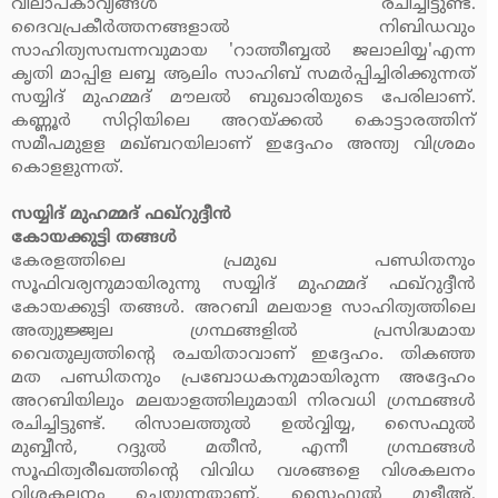
വിലാപകാവ്യങ്ങള്‍ രചിച്ചിട്ടുണ്ട്.
ദൈവപ്രകീര്‍ത്തനങ്ങളാല്‍ നിബിഡവും
സാഹിത്യസമ്പന്നവുമായ 'റാത്തീബ്ബല്‍ ജലാലിയ്യ'എന്ന
കൃതി മാപ്പിള ലബ്ബ ആലിം സാഹിബ് സമര്‍പ്പിച്ചിരിക്കുന്നത്
സയ്യിദ് മുഹമ്മദ് മൗലല്‍ ബുഖാരിയുടെ പേരിലാണ്.
കണ്ണൂര്‍ സിറ്റിയിലെ അറയ്ക്കല്‍ കൊട്ടാരത്തിന്
സമീപമുളള മഖ്ബറയിലാണ് ഇദ്ദേഹം അന്ത്യ വിശ്രമം
കൊളളുന്നത്.
സയ്യിദ് മുഹമ്മദ് ഫഖ്‌റുദ്ദീന്‍
കോയക്കുട്ടി തങ്ങള്‍
കേരളത്തിലെ പ്രമുഖ പണ്ഡിതനും
സൂഫിവര്യനുമായിരുന്നു സയ്യിദ് മുഹമ്മദ് ഫഖ്‌റുദ്ദീന്‍
കോയക്കുട്ടി തങ്ങള്‍. അറബി മലയാള സാഹിത്യത്തിലെ
അത്യുജ്ജ്വല ഗ്രന്ഥങ്ങളില്‍ പ്രസിദ്ധമായ
വൈതുല്യത്തിന്റെ രചയിതാവാണ് ഇദ്ദേഹം. തികഞ്ഞ
മത പണ്ഡിതനും പ്രബോധകനുമായിരുന്ന അദ്ദേഹം
അറബിയിലും മലയാളത്തിലുമായി നിരവധി ഗ്രന്ഥങ്ങള്‍
രചിച്ചിട്ടുണ്ട്. രിസാലത്തുല്‍ ഉല്‍വ്വിയ്യ, സൈഫുല്‍
മുബ്ബീന്‍, റദ്ദുല്‍ മതീന്‍, എന്നീ ഗ്രന്ഥങ്ങള്‍
സൂഫിത്വരീഖത്തിന്റെ വിവിധ വശങ്ങളെ വിശകലനം
വിശകലനം ചെയ്യുന്നതാണ്. സൈഫുല്‍ മുളീഅ്,