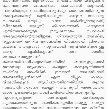
പൊന്നാനിയില്‍ മുദരിസായി നിയമിതനായ മഖ്ദൂമാണ്
പൊന്നാനിയെ മലബാറിലെ മക്കയാക്കി മാറ്റിയത്.
പാണ്ഡിത്യവും സാഹിത്യാഭിരുചിയും ഒത്തിണങ്ങിയിരുന്ന
അദ്ദേഹത്തിന്റെ തൂലികയിലൂടെ ഒട്ടേറെ സാഹിത്യ
രചനകള്‍ വെളിച്ചം കണ്ടു. മുര്‍ഷിദുത്തുല്ലാബ്,
സിറാജുല്‍ ഖുലൂബ്, കിഫായത്തുല്‍ ഫറാഈദ്
എന്നിവയടക്കമുള്ള ഇരുപതോളം രചനകള്‍
അദ്ദേഹത്തിന്റെതായിട്ടുണ്ട്. ഹിദായത്തുല്‍ അദ്കിയ,
റസ്സാനത്ത് എന്നിവ ഇസ്‌ലാമിക ഫിലോസഫി, വിശ്വാസ
പ്രമാണ തത്ത്വങ്ങള്‍ സുന്ദരമായി ആവിഷ്‌കരിക്കപ്പെട്ട
കാവ്യ സൃഷ്ടികളാണ്. അവ അതീവ
മനോഹരങ്ങളുമാണ്.
വൈദേശികാധിപത്യത്തിനെതിരില്‍ പടവാളെടുക്കാന്‍
ജനങ്ങളെ ആഹ്വാനം ചെയ്യുന്ന കാവ്യകൃതിയാണ്
തഹ്‌രീദു അഹ്‌ലില്‍ ഈമാന്‍ അലാജിഹാദി
അബ്ദതിസ്സുല്‍ബാന്‍ എന്ന വിപ്ലവ കാവ്യം.
വിദേശികളുടെ ആധിപത്യത്തിനെതിരില്‍ തുറന്ന
സമരത്തിനാഹ്വാനം ചെയ്യുന്ന ആ കൃതി അക്കാലത്ത്
വേറെ ഉണ്ടായിരുന്നതായി ചരിത്രത്തില്‍ കാണുന്നില്ല.
നൂറ്റാണ്ടുകളായി അറേബ്യന്‍ നാവികരുടെ
കുത്തകയായിരുന്ന ദക്ഷിണേന്ത്യയിലേക്കുള്ള സമുദ്ര
യാത്രാമാര്‍ഗം അറബി നാവികനായിരുന്ന അഹ്മദ്ബ്‌നു