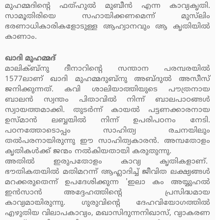
മുഹമ്മദിന്റെ ഫത്ഹുല്‍ മുബീന്‍ എന്ന കാവ്യകൃതി.
സാമൂതിരിയെ സഹായിക്കണമെന്ന് മുസ്‌ലിം
ഭരണാധികാരികളോടുള്ള ആഹ്വാനവും ആ കൃതിയില്‍
കാണാം.
ഖാദി മുഹമ്മദ്
മാലിക്ബ്‌നു ദീനാറിന്റെ സന്താന പരമ്പരയില്‍
1577ലാണ് ഖാദി മുഹമ്മദുബ്‌നു അബ്ദുല്‍ അസീസ്
ജനിക്കുന്നത്. കവി ശാലിയാത്തിയുടെ പൗത്രനായ
ബാലന്‍ സ്വന്തം പിതാവില്‍ നിന്ന് ബാലപാഠങ്ങള്‍
സ്വായത്തമാക്കി. തുടര്‍ന്ന് കായല്‍ പട്ടണക്കാരനായ
ഉസ്മാന്‍ ലബ്ബയില്‍ നിന്ന് ഉപരിപഠനം നേടി.
പഠനത്തോടൊപ്പം സാഹിത്യ രചനയിലും
തല്‍പരനായിരുന്നു ഈ സാഹിത്യകാരന്‍. അമ്പതോളം
കൃതികള്‍ക്ക് ജന്മം നല്‍കിയതായി കരുതുന്നു.
അതില്‍ ഇരുപതോളം കാവ്യ കൃതികളാണ്.
ഭൗതികതയില്‍ മതിമറന്ന് ആഹ്ലാദിച്ച് ജീവിത ലക്ഷ്യങ്ങള്‍
മറക്കരുതെന്ന് ഉപദേശിക്കുന്ന 'ഇലാ കം അയ്യുഹല്‍
ഇന്‍സാന്‍ അദ്ദേഹത്തിന്റെ പ്രസിദ്ധമായ
കാവ്യമായിരുന്നു. ഗുരുവിന്റെ ദേഹവിയോഗത്തില്‍
എഴുതിയ വിലാപകാവ്യം, മഖാസിദുന്നനിഖാസ്, വ്യാകരണ