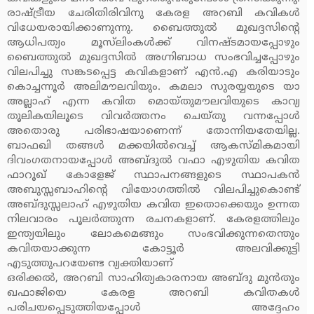
രാഷ്ട്രീയ ചേരിതിരിവിനു കേരള അറബി കവികള്‍
വിധേയരായിക്കാണുന്നു. ബൈത്തുല്‍ മുഖദ്ദസിന്റെ
ആധിപത്യം മൂസ്‌ലിംകള്‍ക്ക് വിനഷ്ടമായപ്പോഴും
ബൈത്തുല്‍ മുഖദ്ദസില്‍ അഗ്നിബാധ സംഭവിച്ചപ്പോഴും
വിലപിച്ചു സങ്കടപ്പെട്ട കവികളാണ് എന്‍.എ കരിയാടും
കൊച്ചന്നൂര്‍ അലിമൗലവിയും. കമലാ സുരയ്യയുടെ യാ
അല്ലാഹ് എന്ന കവിത മൊയ്തുമൗലവിയുടെ കാവ്യ
തൂലികയിലൂടെ വിവര്‍ത്തനം ചെയ്തു വന്നപ്പോള്‍
അതൊരു പരിഭാഷയാണെന്ന് തോന്നിയതേയില്ല.
ബാഫഖി തങ്ങള്‍ മക്കയില്‍വെച്ച് ആകസ്മികമായി
ദിവംഗതനായപ്പോള്‍ അബ്ദുല്‍ വഫാ എഴുതിയ കവിത
ഫാറൂഖ് കോളേജ് സ്ഥാപനങ്ങളുടെ സ്ഥാപകന്‍
അബുസ്സബാഹിന്റെ വിയോഗത്തില്‍ വിലപിച്ചുകൊണ്ട്
അബ്ദുസ്സലാഹ് എഴുതിയ കവിത ഇതൊക്കെയും ഉന്നത
നിലവാരം പൂലര്‍ത്തുന്ന രചനകളാണ്. കേരളത്തിലും
ഇന്ത്യയിലും ലോകമെങ്ങും സംഭവിക്കുന്നതെന്തും
കവിതയാക്കുന്ന കോട്ടൂര്‍ അലവിക്കുട്ടി
എടുത്തുപറയേണ്ട വ്യക്തിയാണ്
ഒരിക്കല്‍, അറബി സാഹിത്യകാരനായ അബ്ദു മുന്‍തും
ഖഫാജിയെ കേരള അറബി കവിതകള്‍
പരിചയപ്പെടുത്തിയപ്പോള്‍ അദ്ദേഹം