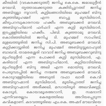
കീഴലില്‍ (വടകരക്കടുത്ത്) ജനിച്ച കെ.കെ. ജമാലുദ്ദീന്‍
മൗലവി, തൃത്താലക്കടുത്ത കക്കിടിപ്പുറത്ത് ജനിച്ച
അബ്ദുല്ലാ നൂറാനി, കൂട്ടിലങ്ങാടിയിലെ മുഹമ്മദ് ബ്‌നു
കുഞ്ഞിമുഹമ്മദ് എന്ന ബാപ്പു മുസ്‌ലിയാര്‍,
കീഴുപറമ്പുകാരനായ ഹക്കീം അബൂബക്കര്‍ മൗലവി,
അബ്ദുറഹിമാന്‍ ഫദ്ഫറി എന്ന കുട്ടി മുസ്‌ലിയാര്‍,
ഇടപ്പള്ളിയിലെ ഹക്കീം. പിബി. കുഞ്ഞാമു മൗലവി,
കൊടിഞ്ഞിയില്‍ ജനിച്ച ടി. മുഹമ്മദ് സാഹിബ്,
മുളഖത്തൂരില്‍ ജനിച്ച സി.പി. അബൂബക്കര്‍ മൗലവി,
കുറ്റിക്കാട്ടൂരില്‍ ജനിച്ച മുഹമ്മദ് അബ്ദുസ്സലാഹുല്‍
ബാഖവി, താമരശ്ശേരി വാവാട് ജനിച്ച അബൂബക്കറുബ്‌നു
മുഹ്‌യുദ്ദീന്‍ എന്ന പോക്കര്‍ കുട്ടി മുസ്‌ലിയാര്‍, എ.
കരിയാട് എന്ന അബ്ദുറഹിമാന്‍, കുറ്റിയാടിയിലെ
മുഹ്‌യുദ്ദീന്‍ ബ്‌നു അലി എന്ന മൊയ്തു മൗലവി,
പെരുമ്പടപ്പില്‍ ജനിച്ച നന്മണ്ട അബൂബക്കര്‍ മൗലവി,
കൊടുവള്ളിയിലെ അബുല്‍ വഫാ ഖാരീ കെ.വി
അബ്ദുറഹ്മാന്‍ മുസ്‌ലിയാര്‍, മൂയിപ്പോത്ത് ജനിച്ച
അബ്ദുറഹ്മാന്‍ അരീക്കലി, മസായിരൂര്‍ അലവിക്കുട്ടി,
കോടൂര്‍, കോയാമൂശഅറാനി, ഇ. സമദാനി
എന്നിവരെല്ലാം കേരളത്തിലെ അറിയപ്പെടുന്ന
കവികളാണ്. കടവത്തൂരിലെ എം.കെ. അഹ്മദ് മൗലവിയെ