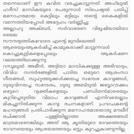
തന്നെയാണ് ഈ കവിത വരച്ചുകാട്ടുന്നത്. അഹ്‌ലുല്‍
ഹദീസ് മാസികയുടെ പെരുന്നാള്‍ സ്‌പെഷ്യല്‍ പതിപ്പ്
മനോഹരമായ കെട്ടിലും മട്ടിലും തന്റെ കൈകളില്‍
വന്നെത്തിയപ്പോള്‍ അദ്ദേഹം വര്‍ണ്ണിച്ചു:
അല്ലാഹു അക്ബര്‍, സര്‍വാഭരണ വിഭൂഷിയായിതാ
ലൈല
സൗന്ദര്യത്തികവോടെ എന്റെ മുമ്പിലെത്തി
ആരെയുംആകര്‍ഷിച്ച് കാമുകരാക്കി മാറ്റുന്നവള്‍
കൊച്ചുകുട്ടികളെപ്പോലും ആകര്‍ഷണ
വലയത്തിലാക്കുന്നു
റസൂലുല്‍ അമീന്‍, അദ്ദിയാ മാസികക്കുള്ള അഭിവാദ്യം,
വിവിധ സന്ദര്‍ഭങ്ങളില്‍ പാടിയ ഒട്ടേറെ ആശംസാ
ഗീതങ്ങള്‍, സുഹൃത്തുക്കള്‍ക്കയച്ച സന്ദേശ കാവ്യങ്ങള്‍,
ഗുരുവിനയച്ച സന്ദേശം, ഗുരു അബ്ദുല്‍ ജബ്ബാറടക്കം
ഒട്ടേറെ വ്യക്തികളെയും പണ്ഡിതന്‍മാരെയും
കുറിച്ചെഴുതിയ വിലാപ കാവ്യങ്ങള്‍ എന്നിവയെല്ലാം
മികച്ചുനില്‍ക്കുന്ന കാവ്യ രചനകളാണ്. പ്രവാചകന്റെ
മഹത്വങ്ങള്‍ പ്രതിപാദിക്കുന്ന മനോഹരമായൊരു മൗലീദ്
രചിക്കാന്‍ പുള്ളിയില്ലാത്ത അക്ഷരങ്ങള്‍
മാത്രമാണെങ്കിലും അത് ആ കൃതിയുടെ ഭാവത്തെയും
ഭാവനയെയും ആശയത്തേയും ഒട്ടും കുറച്ചുകാണുന്നില്ല.