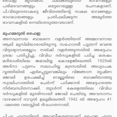
ഫൈഇ കൃതികള്‍. ഫലക്കിയുടെത് ഭാവനകളും
പരിദേവനങ്ങളും ഒട്ടേറെയുള്ള രചനകളാണ്.
പി.വിയുടെതാകട്ടെ ജീവിതത്തിന്റെ സകല ഭാവങ്ങളും
ഭാഗധേയങ്ങളും പ്രതിഫലിക്കുന്ന അമൂര്‍ത്ത
ഭാവനകളില്‍ നെയ്‌തെടുത്തവയാണ്.
മുഹമ്മദുല്‍ ഫൈഇ
അനാഥനായ ബാലനെ വളര്‍ത്തിയത് അമ്മാവനായ
ആലി മുസ്‌ലിയാരായിരുന്നു. സഹോദരീ പുത്രന് വേണ്ട
വിദ്യാഭ്യാസമെല്ലാം നല്‍കി വളര്‍ത്തുന്നതില്‍ അദ്ദേഹം
ശ്രദ്ധ പതിപ്പിച്ചു. വിവിധ ദര്‍സുകളില്‍ പഠിച്ച ശേഷം
മദിരാശിയിലെ ജമാലിയ്യ കോളേജിലെത്തി. 1929ല്‍
അദ്‌നാ പട്ടണം സലാഹിയ്യ മദ്രസയില്‍ അധ്യാപക
വൃത്തിയില്‍ ഏര്‍പ്പെട്ടുവെങ്കിലും വിജ്ഞാന തൃഷ്ണ
ജോലി ഉപേക്ഷിച്ച് വെല്ലൂരിലെ ബാക്കിയാത്തു
സ്വാലിഹാത്തില്‍ ചേര്‍ന്ന് പഠിക്കാന്‍ അദ്ദേഹത്തെ
നിര്‍ബന്ധിതനാക്കി. തുടര്‍ന്ന് കേരളത്തിലെ വിവിധ
ദര്‍സുകളില്‍ മുദരിസായി ജോലി ചെയ്തു. അവസാനം
വാഴക്കാട് ദാറുല്‍ ഉലൂമിലെത്തി. 1942 ല്‍ അദ്ദേഹം 41
ാമത്തെ വയസ്സില്‍ ദിവംഗതനായി.
പി.എ എന്നതിന്റെ അറബീകരണമാണ് ഫൈഇ എന്ന