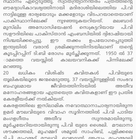
സ്ഥാനം ഏറ്റെടുത്തു. സ്വാതന്ത്ര്യാനന്തരം പത്രത്തിന്റെ
ഔദ്യോഗികാവശ്യത്തിനായി മദിരാശിയിലെത്തിയ പി.വി
നാട്ടിലുള്ള ഭാര്യയോടും മക്കളോടും വിടപറയാതെയാണ്
പാകിസ്ഥാനിലേക്ക് നുഴഞ്ഞുകയറിയത്. മലബാര്‍
മുസ്‌ലിം അസോസിയേഷന്‍ സെക്രട്ടറിയായ പി.വി
സഊദിയിലെ പാകിസ്താന്‍ എംബസിയില്‍ ദ്വിഭാഷിയായി
നിശ്ചയിക്കപ്പെട്ടു. ഈ തക്കം ഉപയോഗപ്പെടുത്തി
ഇന്ത്യയില്‍ വരാന്‍ ശ്രമിക്കുന്നതിനിടയിലാണ് തന്റെ
കൂടപ്പിറപ്പിന് ടി.ബി രോഗം മുര്‍ച്ഛിക്കുന്നത്. 1950 ല്‍ 37
ാമത്തെ വയസ്സില്‍ കാലയവനികക്ക് പിന്നിലേക്ക്
മറഞ്ഞു.
20 ലധികം വിശിഷ്ട കവിതകള്‍ പി.വിയുടെ
തൂലികയിലൂടെ ജന്മമെടുത്തു. 37 വയസ്സിനുള്ളില്‍ സംഭവ
ബഹുലമായ ജീവിതത്തിനിടയില്‍ അതീവ
മനോഹരങ്ങളായ എത്രയെത്ര കവിതകളാണ് ഈ പ്രതിഭ
കേരളീയര്‍ക്ക് നല്‍കിയത്.
കേരളത്തിലെ ഇസ്‌ലാമിക നവോത്ഥാനാചാര്യനായിരുന്ന
ഉമര്‍ മൗലവിയുടെ വിവാഹ സൂദിനത്തില്‍ പി.വി പാടിയ
മംഗളഗീതം അതീവ സുന്ദരമായിരുന്നു.
മൂര്‍ച്ചയേറിയതായിരുന്നു പി.വി യുടെ ശൈലി. മൗലാനാ
ശൗക്കത്തലി, മുഹമ്മദ് ശമൂല്‍ സാഹിബ്, പുളിക്കലെ
ടി.പി മുഹമ്മദ് മൗലവി, ഖാഇദുല്‍ ആസം മുഹമ്മദലി