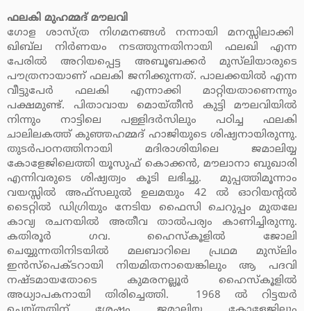
ഫലകി മുഹമ്മദ് മൗലവി
ഗോള ശാസ്ത്ര നിഗമനങ്ങള്‍ നന്നായി മനസ്സിലാക്കി
ഖിബ്‌ല നിര്‍ണയം നടത്തുന്നതിനായി ഫലഖി എന്ന
പേരില്‍ അറിയപ്പെട്ട അബൂബക്കര്‍ മുസ്‌ലിയാരുടെ
പൗത്രനായാണ് ഫലകി ജനിക്കുന്നത്. പാലക്കയില്‍ എന്ന
വീട്ടുപേര്‍ ഫലകി എന്നാക്കി മാറ്റിയതാണെന്നും
പക്ഷമുണ്ട്. പിതാവായ മൊയ്തീന്‍ കുട്ടി മൗലവിയില്‍
നിന്നും നാട്ടിലെ പള്ളിദര്‍സിലും പഠിച്ച ഫലകി
ചാലിലകത്ത് കുഞ്ഞഹമ്മദ് ഹാജിയുടെ ശിഷ്യനായിരുന്നു.
തുടര്‍പഠനത്തിനായി മദിരാശിയിലെ ജമാലിയ്യ
കോളേജിലെത്തി യൂസുഫ് കൊക്കന്‍, മൗലാനാ ബുഖാരി
എന്നിവരുടെ ശിഷ്യത്വം കൂടി ലഭിച്ചു. മുപ്പത്തിമൂന്നാം
വയസ്സില്‍ അഫ്‌സലുല്‍ ഉലമയും 42 ല്‍ ഓറിയന്റല്‍
ടൈറ്റില്‍ ഡിഗ്രിയും നേടിയ ഫൈസി ചെറുപ്പം മുതലേ
കാവ്യ രചനയില്‍ അതീവ താല്‍പര്യം കാണിച്ചിരുന്നു.
കതിരൂര്‍ ഗവ. ഹൈസ്‌കൂളില്‍ ജോലി
ചെയ്യുന്നതിനിടയില്‍ മലബാറിലെ പ്രഥമ മുസ്‌ലിം
ഇന്‍സ്‌പെക്ടറായി നിയമിതനായെങ്കിലും ആ പദവി
നഷ്ടമായതോടെ കുമരനല്ലൂര്‍ ഹൈസ്‌കൂളില്‍
അധ്യാപകനായി തിരിച്ചെത്തി. 1968 ല്‍ റിട്ടയര്‍
ചെയ്തതിന് ശേഷം ജമാലിയ്യ കോളേജിലും