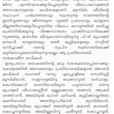
ജിന്ന എന്നിവരെക്കുറിച്ചെഴുതിയ വിലാപകാവ്യങ്ങള്‍
അസാമാന്യമായ കവിതകളാണ്. മുസ്‌ലിം ലീഗിന്റെ
സ്ഥാപന പശ്ചാത്തലവും സ്വാതന്ത്ര്യ സമരത്തിന്റെ
ഇതിവൃത്തവും ജിന്നയുടെ വ്യക്തി പ്രഭാവവും ഖാഇദെ
മില്ലത്തിനെക്കുറിച്ചെഴുതിയ വിലാപ കാവ്യത്തില്‍ ലയിച്ചു
ചേര്‍ന്നിരിക്കുന്നു. വിഭജനാന്തരം പാക്കിസ്ഥാനിലേക്ക്
നുഴഞ്ഞു കയറിയ ലീഗുകാരനായിരുന്നു പി.വി മുഹമ്മദ്
മൗലവി. ഭാര്യയെയും രണ്ട് കുട്ടികളെയും നാട്ടില്‍
തനിച്ചാക്കി തന്റെ സ്വപ്ന സ്വര്‍ഗത്തിലേക്ക്
കുടിയേറുകയായിരുന്നുവല്ലോ ആ പ്രതിഭാശാലി.
സമകാലീന കവികള്‍
ഇരുപതാം ശതകത്തിന്റെ മധ്യ ദശകമായപ്പോഴെക്കും
കേരളത്തില്‍ അമ്പതോളം പ്രതിഭാശാലികളായ അറബി
കവികള്‍ രംഗത്ത് വന്നു. എടപ്പാളിലെ സെയ്ദുട്ടി
മുസ്‌ലിയാര്‍, സഈദുബ്‌നു ബക്കാറുല്‍ യദ്ഫാഇ,
കോഴിക്കോട് ഖാസിയായിരുന്ന ഹുസൈന്‍ ബ്‌നു
മുഹമ്മദ് ശിഹാബുദ്ദീന്‍ മുല്ലക്കോയ തങ്ങള്‍, അഹ്മദ്
ശഅ്‌റാനീ, അബ്ദുല്‍ ഖാദര്‍ ഫദ്ഫരി, കുറ്റിക്കാട്ടൂരിലെ
കണിയാത്ത് അബ്ദുറഹിമാന്‍ മുസ്‌ലിയാര്‍,
മേല്‍മുറിയിലെ മുഹമ്മദ് അബ്ദുല്‍ കമാല്‍ കാടേരി,
കൊച്ചന്നൂരിലെ അലിയ്യുബ്‌നു ഫരീദുല്‍ കൊച്ചനൂരി,