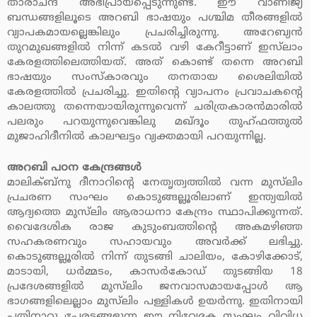
താരാചന്ദ് അഭിപ്രായപ്പെടുന്നുണ്ട്. ഈ വാണിജ്യ
ബന്ധങ്ങളിലൂടെ അറബി ഭാഷയും പശ്ചിമ തീരങ്ങളില്‍
വ്യാപകമായല്ലെങ്കിലും പ്രചരിച്ചിരുന്നു. അറേബ്യന്‍
തുറമുഖങ്ങളില്‍ നിന്ന് കടല്‍ വഴി കേറീട്ടാണ് ഇസ്‌ലാം
കേരളത്തിലെത്തിയത്. അത്‌ കൊണ്ട് തന്നെ അറബി
ഭാഷയും സംസ്‌കാരവും തനതായ ശൈലിയില്‍
കേരളത്തില്‍ പ്രചരിച്ചു. ഇതിന്റെ വ്യാപനം പ്രവാചകന്റെ
കാലത്തു തന്നെയായിരുന്നുവെന്ന് ചരിത്രകാരന്‍മാരില്‍
പലരും പറയുന്നുവെങ്കിലു മഖ്ദൂം തുഹ്ഫത്തുല്‍
മുജാഹിദീനില്‍ കാലഘട്ടം വ്യക്തമായി പറയുന്നില്ല.
അറബി പഠന കേന്ദ്രങ്ങള്‍
മാലിക്ബ്‌നു ദീനാറിന്റെ നേതൃത്വത്തില്‍ വന്ന മുസ്‌ലിം
പ്രചരണ സംഘം കൊടുങ്ങല്ലൂരിലാണ് ഇന്ത്യയില്‍
ആദ്യത്തെ മുസ്‌ലിം ആരാധനാ കേന്ദ്രം സ്ഥാപിക്കുന്നത്.
വൈദേശിക രാജ കുടുംബത്തിന്റെ അകമഴിഞ്ഞ
സഹകരണവും സഹായവും അവര്‍ക്ക് ലഭിച്ചു.
കൊടുങ്ങല്ലൂരില്‍ നിന്ന് തുടങ്ങി ചാലിയം, കോഴിക്കോട്,
മാടായി, ധര്‍മ്മടം, കാസര്‍കോഡ് തുടങ്ങിയ 18
പ്രദേശങ്ങളില്‍ മുസ്‌ലിം ജനവാസമായപ്പോള്‍ ആ
ഭാഗങ്ങളിലെല്ലാം മുസ്‌ലിം പള്ളികള്‍ ഉയര്‍ന്നു. ഇതിനായി
പതിനാറു പേരടങ്ങളുന്ന ഈ നിവേദക സംഘം വിവിധ