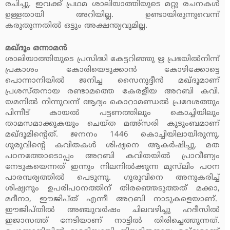
രചിച്ചു. ഇവക്ക് പ്രഥമ ശാലിയാത്തിയുടെ മറ്റു രചനകള്‍
ഉള്ളതായി അറിയില്ല. ഉണ്ടായിരുന്നുവെന്ന്
കരുതുന്നതില്‍ ഒട്ടും അക്ഷന്ത്യവുമില്ല.
മഖ്ദൂം ഒന്നാമന്‍
ശാലിയാത്തിയുടെ പ്രസിദ്ധി കേട്ടറിഞ്ഞു ഋ പ്രഭയില്‍നിന്ന്
പ്രകാശം കോരിയെടുക്കാന്‍ കോഴിക്കോട്ടെ
പൊന്നാനിയില്‍ ജനിച്ച സൈനുദ്ദീന്‍ മഖ്ദൂമാണ്
പ്രശസ്തനായ രണ്ടാമത്തെ കേരളീയ അറബി കവി.
യമനില്‍ നിന്നുവന്ന് ആദ്യം കൊറാമണ്ഡല്‍ പ്രദേശത്തും
പിന്നീട് കായല്‍ പട്ടണത്തിലും കൊച്ചിയിലും
താമസമാക്കുകയും ചെയ്ത മഅ്‌സരി കുടുംബമാണ്
മഖ്ദൂമിന്റെത്. ജനനം 1446 കൊച്ചിയിലായിരുന്നു.
ഗുരുവിന്റെ കവിതകള്‍ ശിഷ്യനെ ആകര്‍ഷിച്ചു. മത
പഠനത്തോടൊപ്പം അറബി കവിതയില്‍ പ്രാവീണ്യം
നേടുകയെന്നത് ഇന്നും നിലനില്‍ക്കുന്ന മുസ്‌ലിം പഠന
പാരമ്പര്യത്തില്‍ പെടുന്നു. ഗുരുവിനെ അനുകരിച്ച്
ശിഷ്യനും ഉപരിപഠനത്തിന് തിരഞ്ഞെടുത്തത് മക്കാ,
മദീനാ, ഈജിപ്ത് എന്നീ അറബി നാടുകളെയാണ്.
ഈജിപ്തില്‍ അഞ്ചുവര്‍ഷം ചിലവഴിച്ചു ഹദീസില്‍
ഇജാസത്ത് നേടിയാണ് നാട്ടില്‍ തിരിച്ചെത്തുന്നത്.