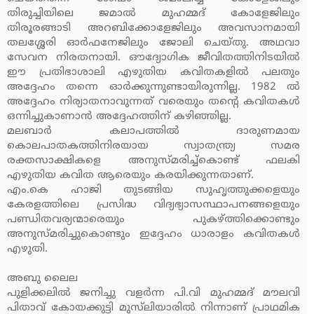
തിരുച്ചിയിലെ ജമാല്‍ മുഹമ്മദ് കോളേജിലും
തിരൂരങ്ങാടി അറബിക്കോളേജിലും അവസാനമായി
തലശ്ശേരി ഓര്‍ഫനേജിലും ജോലി ചെയ്തു. അഥവാ
സേവന നിരതനായി. ഔദ്യോഗിക ജീവിതത്തിനിടയില്‍
ഈ പ്രതിഭാശാലി എഴുതിയ കവിതകളില്‍ പലതും
അദ്ദേഹം തന്നെ ഓര്‍ക്കുന്നുണ്ടായിരുന്നില്ല. 1982 ല്‍
അദ്ദേഹം നിര്യാതനാവുന്നത് വരെയും തന്റെ കവിതകള്‍
ഒന്നിച്ചുകാണാന്‍ അദ്ദേഹത്തിന് കഴിഞ്ഞില്ല.
മലബാര്‍ കലാപത്തില്‍ ദാരുണമായ
കൊലപാതകത്തിനിരയായ സ്വാതന്ത്ര്യ സമര
രക്തസാക്ഷികളെ അനുസ്മരിച്ച്‌കൊണ്ട് ഫലകി
എഴുതിയ കവിത ആരെയും കരയിക്കുന്നതാണ്.
എം.കെ ഹാജി തുടങ്ങിയ സുഹൃത്തുക്കളെയും
കേരളത്തിലെ പ്രസിദ്ധ വിദ്യഭ്യാസസ്ഥാപനങ്ങളെയും
പണ്ഡിതവര്യന്മാരെയും പുകഴ്ത്തിക്കൊണ്ടും
അനുസ്മരിച്ചുകൊണ്ടും ഇദ്ദേഹം ധാരാളം കവിതകള്‍
എഴുതി.
അബു ലൈല
പുളിക്കലില്‍ ജനിച്ചു വളര്‍ന്ന പി.വി മുഹമ്മദ് മൗലവി
പിതാവ് കോയക്കുട്ടി മുസ്‌ലിയാരില്‍ നിന്നാണ് പ്രാഥമിക