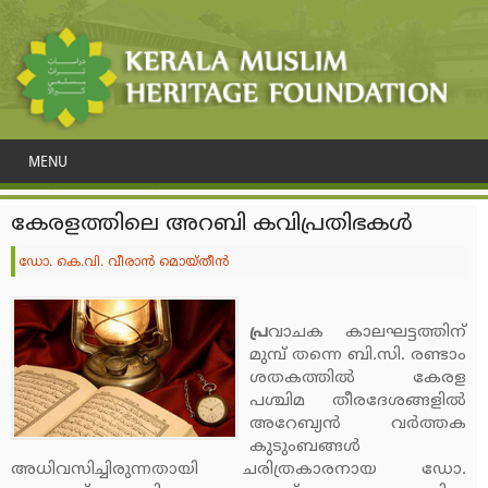
MENU
കേരളത്തിലെ അറബി കവിപ്രതിഭകള്‍
ഡോ. കെ.വി. വീരാന്‍ മൊയ്തീന്‍
പ്ര
വാചക കാലഘട്ടത്തിന്
മുമ്പ് തന്നെ ബി.സി. രണ്ടാം
ശതകത്തില്‍ കേരള
പശ്ചിമ തീരദേശങ്ങളില്‍
അറേബ്യന്‍ വര്‍ത്തക
കുടുംബങ്ങള്‍
അധിവസിച്ചിരുന്നതായി ചരിത്രകാരനായ ഡോ.