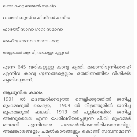
ലമ്മാ ദഹറ അമ്മല്‍ ബുഷ്‌റ
ദാഅല്‍ ബുസ്‌റാ കിസ്‌റന്‍ കസ്‌റാ
ഫാദത്ത് സാവാ ഗാറാ സമാവാ
അഹ്‌ലു അദാവാ നാദൗ ഹദറ
അല്ലഫല്‍ ആസി, നഫാഇസുദ്ദുറര്‍
എന്ന 645 വരികളുള്ള കാവ്യ കൃതി, മഖാസിദുന്നിക്കാഹ്
എന്നിവ കാവ്യ ഗുണങ്ങളെല്ലാം ഒത്തിണങ്ങിയ വിശിഷ്ട
കൃതികളാണ്.
ആധുനിക കാലം
1901 ല്‍ മഞ്ചേരിക്കടുത്ത നെല്ലിക്കുത്തില്‍ ജനിച്ച
മുഹമ്മദുല്‍ ഫൈഇ, 1909 ല്‍ വീളത്തൂരില്‍ ജനിച്ച
മുഹമ്മദുല്‍ ഫലകി, 1913 ല്‍ പുളിക്കലില്‍ ജനിച്ച
അബൂലൈല എന്ന പേരിലറിയപ്പെടുന്ന പി.വി മുഹമ്മദ്
മൗലവി എന്നിവരെ പരാമര്‍ശിക്കാതിരിക്കാനാവില്ല.
അലങ്കാരങ്ങളും ചമല്‍കാരങ്ങളും കൊണ്ട് സമ്പന്നമാണ്