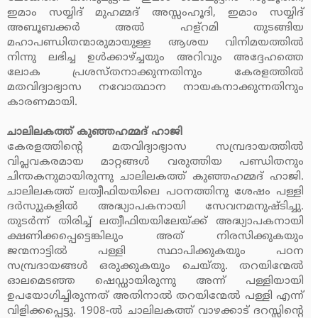
ഇമാം സയ്യിദ് മുഹമ്മദ് അസ്സംഹൂദി, ഇമാം സയ്യിദ്
അബൂബക്കര്‍ അല്‍ ഹള്‌റമി തുടങ്ങിയ
മഹാപണ്ഡിതന്മാരുമായുള്ള ആശയ വിനിമയത്തില്‍
നിന്നു ലഭിച്ച ഉള്‍ക്കാഴ്ച്ചയും അറിവും അദ്ദേഹത്തെ
ലോക പ്രശസ്തനാക്കുന്നതിനും കേരളത്തില്‍
മതവിദ്യാഭ്യാസ നവോത്ഥാന നായകനാക്കുന്നതിനും
കാരണമായി.
ചാലിലകത്ത് കുഞ്ഞഹമ്മദ് ഹാജി
കേരളത്തിന്റെ മതവിദ്യാഭ്യാസ സമ്പ്രദായത്തില്‍
വിപ്ലവകരമായ മാറ്റങ്ങള്‍ വരുത്തിയ പണ്ഡിതനും
ചിന്തകനുമായിരുന്നു ചാലിലകത്ത് കുഞ്ഞഹമ്മദ് ഹാജി.
ചാലിലകത്ത് ലത്വീഫിയയിലെ പഠനത്തിനു ശേഷം പള്ളി
ദര്‍സുുകളില്‍ അദ്ധ്യാപകനായി സേവനമനുഷ്ടിച്ചു.
തുടര്‍ന്ന് തിരിച്ച് ലത്വീഫിയയിലേയ്ക്ക് അദ്ധ്യാപകനായി
ക്ഷണിക്കപ്പെട്ടെങ്കിലും അത് നിരസിക്കുകയും
ജന്മനാട്ടില്‍ പള്ളി സ്ഥാപിക്കുകയും പഠന
സമ്പ്രദായങ്ങള്‍ ഒരുക്കുകയും ചെയ്തു. തറയിന്മേല്‍
ഓലമെടഞ്ഞ ഷെഡ്ഡായിരുന്നു അന്ന് പള്ളിയായി
ഉപയോഗിച്ചിരുന്നത് അതിനാല്‍ തറയിന്മേല്‍ പള്ളി എന്ന്
വിളിക്കപ്പെട്ടു. 1908-ല്‍ ചാലിലകത്ത് വാഴക്കാട് ദറസ്സിന്റെ