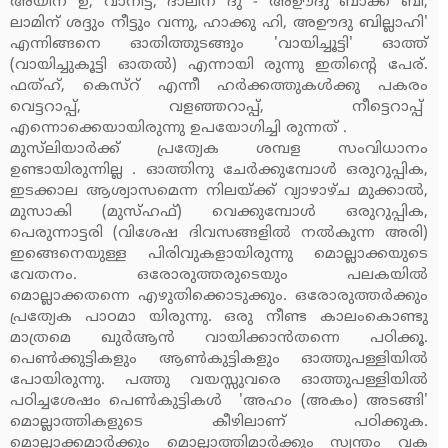
അയിന് ഉ, വാനീട്ട്, ദാലിന് ദു - അഊദു ബാക്ക് ബി,
ലാമിന് ശദ്ദും നീട്ടും വന്നു, ഹാക്കു ഹി, അഊദു ബില്ലാഹി'
എന്നിങ്ങനെ ഓതിത്തുടങ്ങും 'വായിച്ചൂട്ടി' ഓത്ത്
(വായിച്ചുകൂട്ടി ഓതല്‍) എന്നായി രുന്നു ഇതിന്റെ പേര്.
ഫത്ഹ്, കെസ്‌റ് എന്നീ ഹര്‍ക്കത്തുകള്‍ക്കു പകരം
വെട്ടറാപ്പ്, വളഞ്ഞറാപ്പ്, നീട്ടെറാപ്പ്
എന്നൊക്കെയായിരുന്നു ഉപയോഗിച്ചി രുന്നത് .
മുസ്‌ലിയാര്‍ക്ക് പ്രത്യേക ശമ്പള സംവിധാനം
ഉണ്ടായിരുന്നില്ല . ഓത്തിനു ചേര്‍ക്കുമ്പോള്‍ ഒരുറുപ്പിക,
ഇടക്കാല ആശ്വാസമെന്ന നിലയ്ക്ക് വ്യാഴാഴ്ച മുക്കാല്‍,
മുസാകി (മുസ്ഹഫ്) വെക്കുമ്പോള്‍ ഒരുറുപ്പിക,
പെരുന്നാട്ടരി (വിശേഷ ദിവസങ്ങളില്‍ നല്‍കുന്ന അരി)
ഇങ്ങെനെയുള്ള പിരിവുകളായിരുന്നു മൊല്ലാക്കയുടെ
വേതനം. ഒരോരുത്തരുടെയും പലകയില്‍
മൊല്ലാക്കതന്നെ എഴുതിക്കൊടുക്കും. ഒരോരുത്തര്‍ക്കും
പ്രത്യേക പാഠമാ യിരുന്നു. ഒരു നീണ്ട കാലംകൊണ്ടു
മാത്രമെ ഖുര്‍ആന്‍ വായിക്കാന്‍തന്നെ പഠിക്കൂ.
പെണ്‍ക്കുട്ടികളും ആണ്‍കുട്ടികളും ഓത്തുപള്ളിയില്‍
പോയിരുന്നു. പത്തു വയസ്സുവരെ ഓത്തുപള്ളിയില്‍
പഠിച്ചശേഷം പെണ്‍കുട്ടികള്‍ 'അഹം (അകം) അടങ്ങി'
മൊല്ലാത്തികളുടെ കീഴിലാണ് പഠിക്കുക.
മൊല്ലാക്കമാര്‍ക്കും മൊല്ലാത്തിമാര്‍ക്കും സ്വന്തം വക