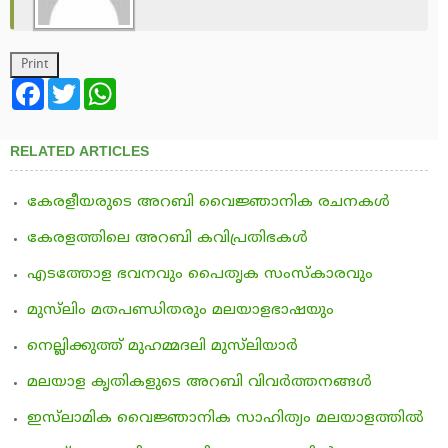
Facebook
Twitter
WhatsApp
RELATED ARTICLES
കേരളീയരുടെ അറബി വൈജ്ഞാനിക രചനകള്‍
കേരളത്തിലെ അറബി കവിപ്രതിഭകള്‍
എടത്തോള ഭവനവും പൈതൃക സംസ്‌കാരവും
മുസ്‌ലിം മതപണ്ഡിതരും മലയാളഭാഷയും
നെല്ലിക്കുത്ത് മുഹമ്മദലി മുസ്‌ലിയാര്‍
മലയാള കൃതികളുടെ അറബി വിവര്‍ത്തനങ്ങള്‍
ഇസ്‌ലാമിക വൈജ്ഞാനിക സാഹിത്യം മലയാളത്തില്‍