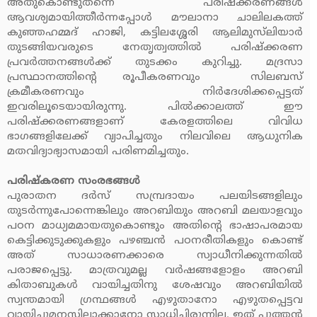
അതുകൊണ്ടുതന്നെ പരിഷ്‌ക്കരണങ്ങള്‍
ആവശ്യമായിത്തീര്‍ന്നപ്പോള്‍ മൗലാനാ ചാലിലകത്ത്
കുഞ്ഞഹമ്മദ് ഹാജി, കട്ടിലശ്ശേരി ആലിമുസ്‌ലിയാര്‍
തുടങ്ങിയവരുടെ നേതൃത്വത്തില്‍ പരിഷ്‌ക്കരണ
പ്രവര്‍ത്തനങ്ങള്‍ക്ക് തുടക്കം കുറിച്ചു. മദ്രസാ
പ്രസ്ഥാനത്തിന്റെ രൂപീകരണവും സിലബസ്
ക്രമീകരണവും നിര്‍ദേശിക്കപ്പെട്ടത്
ഇവരിലൂടെയായിരുന്നു. പില്‍ക്കാലത്ത് ഈ
പരിഷ്‌ക്കരണങ്ങളാണ് കേരളത്തിലെ വിവിധ
ഭാഗങ്ങളിലേക്ക് വ്യാപിച്ചതും നിലവിലെ ആധുനിക
മതവിദ്യാഭ്യാസമായി പരിണമിച്ചതും.
പരിഷ്‌കരണ സംരഭങ്ങള്‍
പുരാതന ദര്‍സ് സമ്പ്രദായം പലയിടങ്ങളിലും
തുടര്‍ന്നുപോന്നെങ്കിലും അറബിയും അറബി മലയാളവും
പഠന മാധ്യമമായതുകൊണ്ടും അതിന്റെ ഭാഷാപരമായ
കെട്ടിക്കുടുക്കുകളും പഴഞ്ചന്‍ പഠനരീതികളും കൊണ്ട്
അത് സാധാരണക്കാരെ സ്വാധീനിക്കുന്നതില്‍
പരാജപ്പെട്ടു. മാത്രവുമല്ല വര്‍ഷങ്ങളോളം അറബി
കിതാബുകള്‍ വായിച്ചതിനു ശേഷവും അറബിയില്‍
സ്വന്തമായി ഗ്രന്ഥങ്ങള്‍ എഴുതാനോ എഴുതപ്പെട്ടവ
വായിച്ചുമനസ്സിലാക്കാനോ സാധിച്ചിരുന്നില്ല. ഇത് പുത്തന്‍