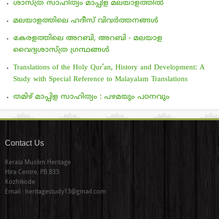
ശാസ്ത്ര സാഹിത്യം മാപ്പിള മലയാളത്തില്‍
മലയാളത്തിലെ ഹദീസ് വിവര്‍ത്തനങ്ങള്‍
കേരളത്തിലെ അറബി, അറബി - മലയാള
വൈദ്യശാസ്ത്ര ഗ്രന്ഥങ്ങള്‍
Translations of the Holy Qur’an, History and Development: A
Study with Special Reference to Malayalam Translations
തമിഴ് മാപ്പിള സാഹിത്യം : പഴമയും പഠനവും
Contact Us
Kerala Muslim Heritage
Hira Centre, PB.833
Kozhikode
Email : heritagestudy13@gmail.com