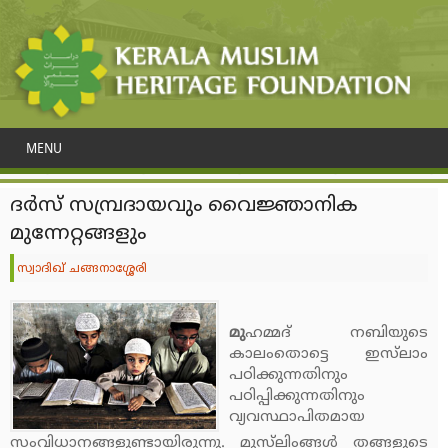
MENU
ദര്‍സ് സമ്പ്രദായവും വൈജ്ഞാനിക
മുന്നേറ്റങ്ങളും
സ്വാദിഖ് ചങ്ങനാശ്ശേരി
മു
ഹമ്മദ് നബിയുടെ
കാലംതൊട്ടെ ഇസ്‌ലാം
പഠിക്കുന്നതിനും
പഠിപ്പിക്കുന്നതിനും
വ്യവസ്ഥാപിതമായ
സംവിധാനങ്ങളുണ്ടായിരുന്നു. മുസ്‌ലിംങ്ങള്‍ തങ്ങളുടെ