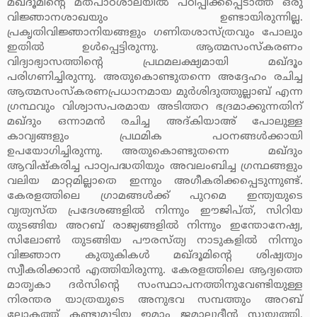
മഖ്ദൂമിന്റെ മതപാഠശാലയില്‍ പഠിപ്പിക്കപ്പെടാത്ത ഒരു
വിജ്ഞാനശാഖയും ഉണ്ടായിരുന്നില്ല.
പ്രകൃതിവിജ്ഞാനിയങ്ങളും ഗണിതശാസ്ത്രവും പോലും
ഇതില്‍ ഉള്‍പ്പെട്ടിരുന്നു. ആത്മസംസ്‌കരണം
വിദ്യാഭ്യാസത്തിന്റെ പ്രഥമലക്ഷ്യമായി മഖ്ദൂം
പരിഗണിച്ചിരുന്നു. അതുകൊണ്ടുതന്നെ അദ്ദേഹം രചിച്ച
ആത്മസംസ്‌കരണപ്രധാനമായ മുര്‍ശിദുത്തുല്ലാബ് എന്ന
ഗ്രന്ഥവും വിശ്വാസപരമായ അടിത്തറ ഭദ്രമാക്കുന്നതിന്
മഖ്ദും ഒന്നാമന്‍ രചിച്ച അദ്കിയാഅ് പോലുള്ള
കാവ്യങ്ങളും പ്രഥമിക പഠനങ്ങള്‍ക്കായി
ഉപയോഗിച്ചിരുന്നു. അതുകൊണ്ടുതന്നെ മഖ്ദും
ആവിഷ്‌കരിച്ച പാഠ്യപദ്ധതിയും അവലംബിച്ച ഗ്രന്ഥങ്ങളും
വലിയ മാറ്റമില്ലാതെ ഇന്നും അഗീകരിക്കപ്പെടുന്നുണ്ട്.
കേരളത്തിലെ ഗ്രാമങ്ങള്‍ക്ക് പുറമെ ഇന്ത്യയുടെ
വ്യത്യസ്ത പ്രദേശങ്ങളില്‍ നിന്നും ഈജിപ്ത്, സിറിയ
തുടങ്ങിയ അറബ് രാജ്യങ്ങളില്‍ നിന്നും ഇന്തോനേഷ്യ,
സിലോണ്‍ തുടങ്ങിയ പൗരസ്ത്യ നാടുകളില്‍ നിന്നും
വിജ്ഞാന കുതുകികള്‍ മഖ്ദൂമിന്റെ ശിഷ്യത്വം
സ്വീകരിക്കാന്‍ എത്തിയിരുന്നു. കേരളത്തിലെ ആദ്യത്തെ
മാതൃകാ ദര്‍സിന്റെ സംസ്ഥാപനത്തിനുവേണ്ടിയുള്ള
നിരന്തര യാത്രയുടെ അനുഭവ സമ്പത്തും അറബ്
ലോകത്ത് കണ്ടുമുട്ടിയ ഇമാം ജമാലുദ്ദീന്‍ സുയൂത്തി,