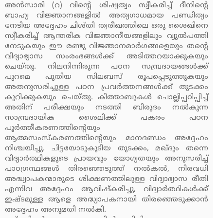
അന്‍സാരി (റ) വിന്റെ ശിഷ്യത്വം സ്വീകരിച്ച് ദീനിന്റെ
ബാഹ്യ വിജ്ഞാനങ്ങളില്‍ അത്യഗാധമായ പണ്ഡിത്യം
നേടിയ അദ്ദേഹം ചിശ്തി ത്വരീഖത്തിലെ ഒരു ശൈഖിനെ
സ്വീകരിച്ച് ആന്തരിക വിജ്ഞാനീയങ്ങളിലും വ്യുല്‍പത്തി
നേടുകയും ഈ രണ്ടു വിജ്ഞാനമാര്‍ഗങ്ങളെയും തന്റെ
വിദ്യാഭ്യാസ സംരംഭങ്ങള്‍ക്ക് അടിത്തറയാക്കുകയും
ചെയ്തു. നിലനിന്നിരുന്ന പഠന സമ്പ്രദായങ്ങള്‍ക്ക്
പുറമെ പുതിയ സിലബസ് രൂപപ്പെടുത്തുകയും
അതനുസരിച്ചുള്ള പഠന പ്രവര്‍ത്തനങ്ങള്‍ക്ക് തുടക്കം
കുറിക്കുകയും ചെയ്തു. കിത്താബുകള്‍ ചൊല്ലിപ്പഠിപ്പിച്ച്
അതിന് പരീക്ഷയും നടത്തി ബിരുദം നല്‍കുന്ന
സാമ്പ്രദായിക ശൈലിക്ക് പകരം പഠന
പൂര്‍ത്തീകരണത്തിന്റെയും
ആത്മസംസ്‌കരണത്തിന്റെയും മാനദണ്ഡം അദ്ദേഹം
നിശ്ചയിച്ചു. ചിട്ടയോടുകൂടിയ തുടക്കം, മഖ്ദും തന്നെ
വിദ്യാര്‍ത്ഥികളുടെ പ്രായവും യോഗ്യതയും അനുസരിച്ച്
പാഠഗ്രന്ഥങ്ങള്‍ തിരഞ്ഞെടുത്ത് നല്‍കല്‍, നിരവധി
അദ്ധ്യാപകന്മാരുടെ ശിക്ഷണത്തിലുള്ള വിദ്യാഭ്യാസ രീതി
എന്നിവ അദ്ദേഹം ആവിഷ്‌കരിച്ചു, വിദ്യാര്‍ത്ഥികള്‍ക്ക്
ഇഷ്ടമുള്ള ആളെ അദ്ധ്യാപകനായി തിരഞ്ഞെടുക്കാന്‍
അദ്ദേഹം അനുമതി നല്‍കി.