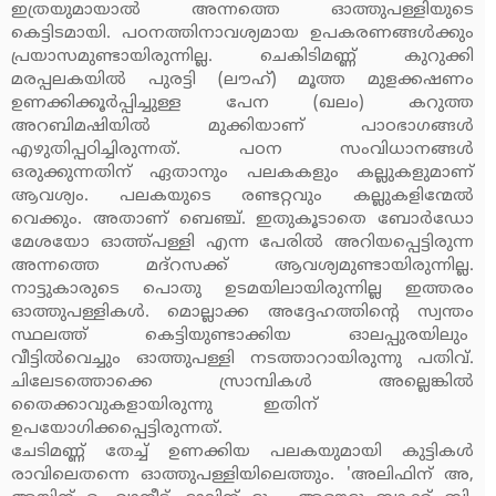
ഇത്രയുമായാല്‍ അന്നത്തെ ഓത്തുപള്ളിയുടെ
കെട്ടിടമായി. പഠനത്തിനാവശ്യമായ ഉപകരണങ്ങള്‍ക്കും
പ്രയാസമുണ്ടായിരുന്നില്ല. ചെകിടിമണ്ണ് കുറുക്കി
മരപ്പലകയില്‍ പുരട്ടി (ലൗഹ്) മൂത്ത മുളക്കഷണം
ഉണക്കിക്കൂര്‍പ്പിച്ചുള്ള പേന (ഖലം) കറുത്ത
അറബിമഷിയില്‍ മുക്കിയാണ് പാഠഭാഗങ്ങള്‍
എഴുതിപ്പഠിച്ചിരുന്നത്. പഠന സംവിധാനങ്ങള്‍
ഒരുക്കുന്നതിന് ഏതാനും പലകകളും കല്ലുകളുമാണ്
ആവശ്യം. പലകയുടെ രണ്ടറ്റവും കല്ലുകളിന്മേല്‍
വെക്കും. അതാണ് ബെഞ്ച്. ഇതുകൂടാതെ ബോര്‍ഡോ
മേശയോ ഓത്ത്പള്ളി എന്ന പേരില്‍ അറിയപ്പെട്ടിരുന്ന
അന്നത്തെ മദ്‌റസക്ക് ആവശ്യമുണ്ടായിരുന്നില്ല.
നാട്ടുകാരുടെ പൊതു ഉടമയിലായിരുന്നില്ല ഇത്തരം
ഓത്തുപള്ളികള്‍. മൊല്ലാക്ക അദ്ദേഹത്തിന്റെ സ്വന്തം
സ്ഥലത്ത് കെട്ടിയുണ്ടാക്കിയ ഓലപ്പുരയിലും
വീട്ടില്‍വെച്ചും ഓത്തുപള്ളി നടത്താറായിരുന്നു പതിവ്.
ചിലേടത്തൊക്കെ സ്രാമ്പികള്‍ അല്ലെങ്കില്‍
തൈക്കാവുകളായിരുന്നു ഇതിന്
ഉപയോഗിക്കപ്പെട്ടിരുന്നത്.
ചേടിമണ്ണ് തേച്ച് ഉണക്കിയ പലകയുമായി കുട്ടികള്‍
രാവിലെതന്നെ ഓത്തുപള്ളിയിലെത്തും. 'അലിഫിന് അ,