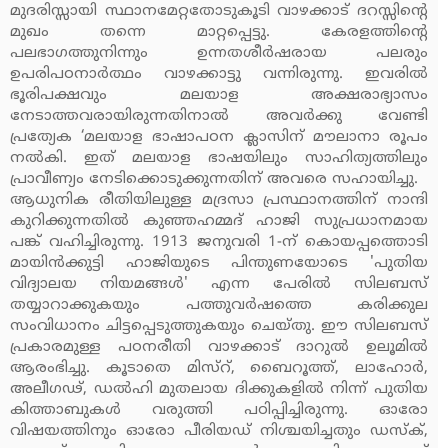
മുദരിസ്സായി സ്ഥാനമേറ്റതോടുകൂടി വാഴക്കാട് ദറസ്സിന്റെ
മുഖം തന്നെ മാറ്റപ്പെട്ടു. കേരളത്തിന്റെ
പലഭാഗത്തുനിന്നും ഉന്നതശീര്‍ഷരായ പലരും
ഉപരിപഠനാര്‍ത്ഥം വാഴക്കാട്ടു വന്നിരുന്നു. ഇവരില്‍
ഭൂരിപക്ഷവും മലയാള അക്ഷരാഭ്യാസം
നേടാത്തവരായിരുന്നതിനാല്‍ അവര്‍ക്കു വേണ്ടി
പ്രത്യേക ‘മലയാള ഭാഷാപഠന ക്ലാസിന് മൗലാനാ രൂപം
നല്‍കി. ഇത് മലയാള ഭാഷയിലും സാഹിത്യത്തിലും
പ്രാവീണ്യം നേടിക്കൊടുക്കുന്നതിന് അവരെ സഹായിച്ചു.
ആധുനിക രീതിയിലുള്ള മദ്രസാ പ്രസ്ഥാനത്തിന് നാന്ദി
കുറിക്കുന്നതില്‍ കുഞ്ഞഹമ്മദ് ഹാജി സുപ്രധാനമായ
പങ്ക് വഹിച്ചിരുന്നു. 1913 ജനുവരി 1-ന് കൊയപ്പത്തൊടി
മായിന്‍ക്കുട്ടി ഹാജിയുടെ പിന്തുണയോടെ 'പുതിയ
വിദ്യാലയ നിയമങ്ങള്‍' എന്ന പേരില്‍ സിലബസ്
തയ്യാറാക്കുകയും പത്തുവര്‍ഷത്തെ കരിക്കുല
സംവിധാനം ചിട്ടപ്പെടുത്തുകയും ചെയ്തു. ഈ സിലബസ്
പ്രകാരമുള്ള പഠനരീതി വാഴക്കാട് ദാറുല്‍ ഉലൂമില്‍
ആരംഭിച്ചു. കൂടാതെ മിസ്‌റ്, ബൈറൂത്ത്, ലാഹോര്‍,
അലീഗഢ്, ഡല്‍ഹി മുതലായ ദിക്കുകളില്‍ നിന്ന് പുതിയ
കിത്താബുകള്‍ വരുത്തി പഠിപ്പിച്ചിരുന്നു. ഓരോ
വിഷയത്തിനും ഓരോ പീരിയഡ് നിശ്ചയിച്ചതും ഡസ്‌ക്,