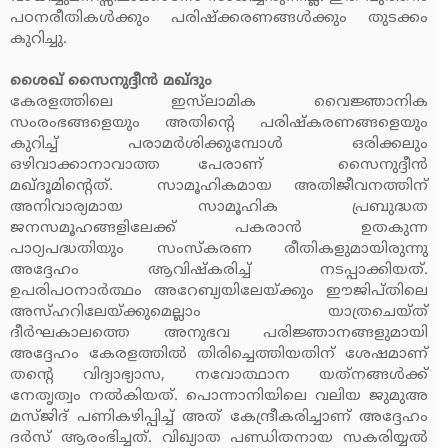
പഠനരീതികള്‍ക്കും പരിഷ്‌ക്കരണങ്ങള്‍ക്കും തുടക്കം
കുറിച്ചു.
ശൈഖ് സൈനുദ്ദീന്‍ മഖ്ദും
കേരളത്തിലെ ഇസ്‌ലാമിക വൈജ്ഞാനിക
സംരംഭങ്ങളെയും അതിന്റെ പരിഷ്‌കരണങ്ങളെയും
കുറിച്ച് പരാമര്‍ശിക്കുമ്പോള്‍ ഒരിക്കലും
ഒഴിവാക്കാനാവാത്ത പേരാണ് സൈനുദ്ദീന്‍
മഖ്ദൂമിന്റെത്. സാമൂഹികമായ അതിജീവനത്തിന്
അനിവാര്യമായ സാമൂഹിക പ്രബുദ്ധത
ജനസമൂഹങ്ങളിലേക്ക് പകരാന്‍ ഉതകുന്ന
പാഠ്യപദ്ധതിയും സംസ്‌കരണ രീതികളുമായിരുന്നു
അദ്ദേഹം ആവിഷ്‌കരിച്ച് നടപ്പാക്കിയത്.
ഉപരിപഠനാര്‍ത്ഥം അറേബ്യയിലേയ്ക്കും ഈജിപ്തിലെ
അസ്ഹറിലേയ്ക്കുമെല്ലാം യാത്രചെയ്ത്
ദീര്‍ഘകാലത്തെ അനുഭവ പരിജ്ഞാനങ്ങളുമായി
അദ്ദേഹം കേരളത്തില്‍ തിരിച്ചെത്തിയതിന് ശേഷമാണ്
തന്റെ വിദ്യാഭ്യാസ, നവോത്ഥാന യത്‌നങ്ങള്‍ക്ക്
നേതൃത്വം നല്‍കിയത്. പൊന്നാനിയിലെ വലിയ ജുമുഅ
മസ്ജിദ് പണികഴിപ്പിച്ച് അത് കേന്ദ്രീകരിച്ചാണ് അദ്ദേഹം
ദര്‍സ് ആരംഭിച്ചത്. വിഖ്യാത പണ്ഡിതനായ സകരിയ്യല്‍