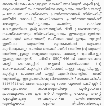
അന്ത്യവിശ്രമം കൊള്ളുന്ന ശൈഖ് അലിയുല്‍ കൂഫി (റ),
ആദ്യകാലത്ത് പൊന്നാനിയിലെത്തുകയും അവിടെ തന്റെ
പ്രബോധന സംസ്‌കരണ പ്രവര്‍ത്തനങ്ങള്‍ നിര്‍വഹിച്ച്
മസ്ജിദ് സ്ഥാപിച്ച് സംസ്‌ക്കരണ പ്രവര്‍ത്തനങ്ങള്‍ക്ക്
നേതൃത്വം നല്‍കുകയും ചെയ്തു. ദക്ഷിണ
കേരളത്തിലെ ഉള്‍പ്രദേശങ്ങളില്‍ ദീനീ പ്രബോധനവും
സംസ്‌കരണവും നിര്‍വഹിക്കുകയും ഈരാറ്റുപേട്ടയിലെ
മംബഹുല്‍ ഹൈറാത്ത്, മിഫ്ത്താഹുല്‍ ഉലൂം, നൂറുല്‍
ഇസ്‌ലാം തുടങ്ങിയ മദ്രസകള്‍ക്ക് തുടക്കം
കുറിക്കുകയും ചെയ്ത ശൈഖ് ഫരീദ് ഔലിയ (റ) തുടങ്ങി
അറിയപ്പെട്ടതും അല്ലാത്തതുമായ ധാരാളം വ്യക്തികളും
ഇക്കൂട്ടത്തിലുണ്ട്. ഹിജ്‌റ 850/1446-ല്‍ മരണമടഞ്ഞ
ഖാളി സൈനുദ്ദീന്‍ റമളാന്‍ ശാലിയാത്തി (റ)
കോഴിക്കോട് കുറ്റിച്ചിറ മിസ്‌ക്കാല്‍ പള്ളി, മുച്ചുന്തിപ്പള്ളി,
കുറ്റിച്ചിറ ജമാഅത്ത് പള്ളി എന്നിവിടങ്ങളില്‍ ദര്‍സ്
ആരംഭിച്ചു. ഇദ്ദേഹത്തിന്റെ വിയോഗത്തിന് ശേഷം ഹിജ്‌റ
899/1493-ല്‍ മരണപ്പെടുന്നതു വരെ പുത്രന്‍ ഫഖ്‌റുദ്ദീന്‍
അബൂബക്കര്‍ കാലിക്കൂത്തിയും പൂര്‍വ്വാധികം
പ്രാബല്യത്തോടെ ഈ ദര്‍സ് തുടര്‍ന്നു പോന്നു. തന്റെ
പൂര്‍വ്വികരുടെ വൈജ്ഞാനിക യത്‌നങ്ങള്‍ക്ക്
തുടര്‍ച്ചയായി പുതിയ രീതിശാസ്ത്രവും