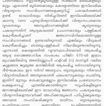
പതിനഞ്ചാം നൂറ്റാണ്ടുമുതലുള്ള സഞ്ചാര രേഖകളിലും
മറ്റും ഏതാണ്ട് മൂര്‍ത്തമായും കേരളത്തിലെ ഇസ്‌ലാമിക
വിദ്യാഭ്യാസ സംവിധാനങ്ങളെക്കുറിച്ച് പരാമര്‍ശങ്ങള്‍
ഉണ്ട്. യാഥാര്‍ത്ഥ്യം തിരിച്ചറിഞ്ഞ് ഇസ്‌ലാമിലേയ്ക്ക്
കടന്നു വന്ന പുതുവിശ്വാസികള്‍ക്ക് വിശ്വാസപരമായ
ദൃഢതയും അനുഷ്ഠാനങ്ങളില്‍ കൃത്യതയും
പകരുന്നതിന് ആദ്യകാലത്ത് പ്രധാനമായും പള്ളികള്‍
കേന്ദ്രീകരിച്ചാണ് ജ്ഞാനവിനിമയത്തിനുള്ള
സംവിധാനങ്ങള്‍ ഉണ്ടായിരുന്നത്. എങ്കിലും വീടുകള്‍
കേന്ദ്രീകരിച്ചും ഓത്തുപള്ളികള്‍ നിലവിലുണ്ടായിരുന്നു.
എന്നാല്‍ കേരളത്തില്‍ വ്യവസ്ഥാപിതമായി ആരംഭിച്ച
ആദ്യ വൈജ്ഞാനിക സംരംഭം ഹിജ്‌റ 670-ല്‍ ഇമാം
മുഹമ്മദിബ്‌നു അബ്ദുല്ലാഹി ഹള്‌റമി (റ) താനൂര്‍ വലിയ
കുളങ്ങര ജുമുഅ മസ്ജിദില്‍ ആരംഭിച്ച ദര്‍സായിരുന്നു.
ദീര്‍ഘകാലം ഈ ദര്‍സ് അദ്ദേഹം തുടരുകയും നിരവധി
വിദ്യാര്‍ത്ഥികള്‍ അതുകൊണ്ട് ഫലംനേടുകയും ചെയ്തു.
ഇതിന് മുമ്പും ശേഷവുമെല്ലാം ഇസ്‌ലാമിക പ്രബോധനം
ലക്ഷ്യംവെച്ച് എത്തിക്കൊണ്ടിരുന്ന സൂഫികളിലൂടെ
ജനങ്ങളിലേയ്ക്ക് ഈ യാഥാര്‍ഥ്യ ജ്ഞാനം പകരുകയും
വിശ്വാസികളായവര്‍ക്ക് അഹ്ക്കാമുകള്‍ പഠിപ്പിക്കുകയും
അവരെ സംസ്‌കരിക്കുന്ന യത്‌നം തുടരുകയും
ചെയ്തുപോന്നു. കണ്ണൂരിലെ പെരിങ്ങത്തൂരില്‍