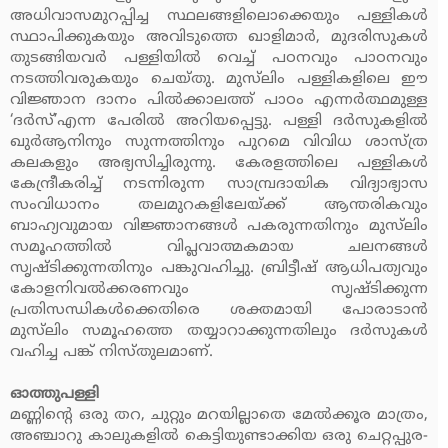
അധിവാസമുറപ്പിച്ച സ്ഥലങ്ങളിലൊക്കെയും പള്ളികള്‍
സ്ഥാപിക്കുകയും അവിടുത്തെ ഖാളിമാര്‍, മുദരിസുകള്‍
തുടങ്ങിയവര്‍ പള്ളിയില്‍ വെച്ച് പഠനവും പാഠനവും
നടത്തിവരുകയും ചെയ്തു. മുസ്‌ലിം പള്ളികളിലെ ഈ
വിജ്ഞാന ദാനം പില്‍ക്കാലത്ത് പാഠം എന്നര്‍ത്ഥമുള്ള
‘ദര്‍സ്’എന്ന പേരില്‍ അറിയപ്പെട്ടു. പള്ളി ദര്‍സുകളില്‍
ഖുര്‍ആനിനും സുന്നത്തിനും പുറമെ വിവിധ ശാസ്ത്ര
കലകളും അഭ്യസിച്ചിരുന്നു. കേരളത്തിലെ പള്ളികള്‍
കേന്ദ്രീകരിച്ച് നടന്നിരുന്ന സാമ്പ്രദായിക വിദ്യാഭ്യാസ
സംവിധാനം തലമുറകളിലേയ്ക്ക് ആന്തരികവും
ബാഹ്യവുമായ വിജ്ഞാനങ്ങള്‍ പകരുന്നതിനും മുസ്‌ലിം
സമൂഹത്തില്‍ വിപ്ലവാത്മകമായ ചലനങ്ങള്‍
സൃഷ്ടിക്കുന്നതിനും പങ്കുവഹിച്ചു. ബ്രിട്ടീഷ് ആധിപത്യവും
കോളനിവല്‍ക്കരണവും സൃഷ്ടിക്കുന്ന
പ്രതിസന്ധികള്‍ക്കെതിരെ ശക്തമായി പോരാടാന്‍
മുസ്‌ലിം സമൂഹത്തെ തയ്യാറാക്കുന്നതിലും ദര്‍സുകള്‍
വഹിച്ച പങ്ക് നിസ്തുലമാണ്.
ഓത്തുപള്ളി
മണ്ണിന്റെ ഒരു തറ, ചുറ്റും മറയില്ലാതെ മേല്‍ക്കൂര മാത്രം,
അഞ്ചാറു കാലുകളില്‍ കെട്ടിയുണ്ടാക്കിയ ഒരു ചെറ്റപ്പുര-