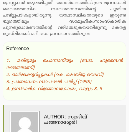
മദ്രസ്സകള്‍ ആരംഭിച്ചത്. യഥാര്‍ത്ഥത്തില്‍ ഈ മദ്രസകള്‍
വൈജ്ഞാനിക നവോത്ഥാനത്തിന്റെ പുതിയ
ചവിട്ടുപടികളായിരുന്നു. യാഥാസ്ഥികതയുടെ ഇരുണ്ട
യുഗത്തിലും സാമൂഹിക,സാംസ്‌കാരിക
പുനരുദ്ധാരണത്തിന്റെ വഴിതേടുകയായിരുന്നു കേരള
മുസ്‌ലിംകള്‍ മദ്‌റസാ പ്രസ്ഥാനത്തിലൂടെ.
Reference
1. മഖ്ദൂമും പൊന്നാനിയും (ഡോ. ഹുസൈന്‍
രണ്ടത്താണി)
2. ഓര്‍മ്മക്കുറിപ്പുകള്‍ (കെ. മൊയ്തു മൗലവി)
3. പ്രബോധനം സ്‌പെഷല്‍ പതിപ്പ് (1998)
4. ഇസ്‌ലാമിക വിജ്ഞാനകോശം, വാള്യം 8, 9
AUTHOR: സ്വാദിഖ്
ചങ്ങനാശ്ശേരി