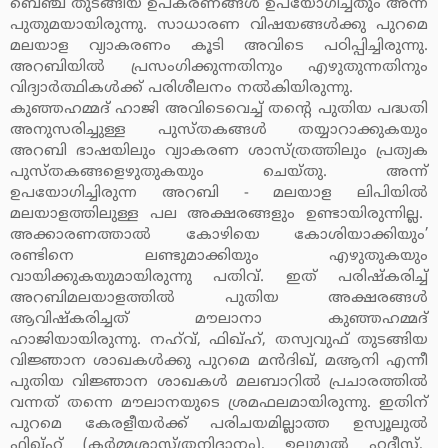
ബെഞ്ച് തുടങ്ങിയ ഉപകരണങ്ങള്‍ ഉപയോഗിച്ചതും അന്ന്
പുതുമയായിരുന്നു. സാധാരണ വിഷയങ്ങള്‍ക്കു പുറമെ
മലയാള വ്യാകരണം കൂടി അവിടെ പഠിപ്പിച്ചിരുന്നു.
അറബിയില്‍ പ്രസംഗിക്കുന്നതിനും എഴുതുന്നതിനും
വിദ്യാര്‍ത്ഥികള്‍ക്ക് പരിശീലനം നല്‍കിയിരുന്നു.
കുഞ്ഞഹമ്മദ് ഹാജി അവിടെവെച്ച് തന്റെ പുതിയ പദ്ധതി
അനുസരിച്ചുള്ള പുസ്തകങ്ങള്‍ തയ്യാറാക്കുകയും
അറബി ഭാഷയിലും വ്യാകരണ ശാസ്ത്രത്തിലും പ്രത്യക
പുസ്തകങ്ങളെഴുതുകയും ചെയ്തു. അന്ന്
ഉപയോഗിച്ചിരുന്ന അറബി - മലയാള ലിപിയില്‍
മലയാളത്തിലുള്ള പല അക്ഷരങ്ങളും ഉണ്ടായിരുന്നില്ല.
അക്കാരണത്താല്‍ കോഴിയെ കോശിയാക്കിയും’
രണ്ടിനെ ലണ്ടുമാക്കിയും എഴുതുകയും
വായിക്കുകയുമായിരുന്നു പതിവ്. ഇത് പരിഷ്‌കരിച്ച്
അറബിമലയാളത്തില്‍ പുതിയ അക്ഷരങ്ങള്‍
ആവിഷ്‌കരിച്ചത് മൗലാനാ കുഞ്ഞഹമ്മദ്
ഹാജിയായിരുന്നു. നഹ്‌വ്, ഫിഖ്ഹ്, തസ്വവുഫ് തുടങ്ങിയ
വിജ്ഞാന ശാഖകള്‍ക്കു പുറമെ മന്‍ദിഖ്, മആനി എന്നീ
പുതിയ വിജ്ഞാന ശാഖകള്‍ മലബാറില്‍ പ്രചാരത്തില്‍
വന്നത് തന്നെ മൗലാനയുടെ ശ്രമഫലമായിരുന്നു. ഇതിന്
പുറമെ കേരളീയര്‍ക്ക് പരിചയമില്ലാത്ത ഉസ്വൂലുല്‍
ഫിഖ്ഹ് (കര്‍മ്മശാസ്ത്രനിദാനം), ഉലൂമുല്‍ ഹദീസ്,