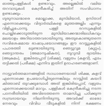
ഓത്തുപള്ളികള്‍ ഉണ്ടാവും. അല്ലെങ്കില്‍ വലിയ
തറവാടുകള്‍ കേന്ദ്രീകരിച്ച് അതിന് സംവിധാനം
ഉണ്ടാക്കും .
ഗുരുനാഥന്മാരെ മൊല്ലാക്ക, മുസ്‌ലിയാര്‍, ഉസ്താദ്
എന്നൊക്കെയും വിദ്യാര്‍ത്ഥികളെ മുത്തഅല്ലിം എന്നും
വിളിച്ചുപോന്നു. പള്ളി ദറസുകളില്‍
ചൊല്ലിക്കൊടുത്തിരുന്ന മുസ്‌ലിയാക്കന്മാരിലധികവും
മലയാളം അറിയാത്തവരായിരുന്നു. അതുകൊണ്ടുതന്നെ
സവിശേഷമായ ഭാഷാപ്രയോഗങ്ങളും ഈ ദറസ്സുകളില്‍
പചാരത്തി ലുണ്ടായിരുന്നു. ഞെട്ടുറുമ (കുറ്റം),
ഞെട്ടാന്തരം (അമാനുഷികത), നുറുമ്പി ര്യായിരം
(അക്രമം), ഇങ്കിരയപ്പാട് (ശിക്ഷ), വളുതം (കളവ്), എടം
തട്ടിക്കല്‍ (പരീക്ഷ) എന്നിവ ഇതിന് ഉദാഹരണങ്ങളാണ്.
നാട്ടുവര്‍ത്തമാനങ്ങളില്‍ സാധാരണയായി ശിക്ഷ, കളവ്
എന്നൊക്കെ ഉപയോഗിച്ചിരുന്നെങ്കിലും ദറസ്സില്‍ കയറി
കിത്താബ് തുറക്കുമ്പോള്‍ അത് ഇങ്കിരിയപ്പാട്, വളുതം
എന്നൊക്കെയായി മാറും. പള്ളികള്‍ കേന്ദ്രീകരിച്ചു നടന്ന
പഠനരീതിയില്‍ അവിടെത്തന്നെ താമസിച്ചു പഠിക്കുന്ന
സമ്പ്രദായവും നിലനിന്നിരുന്നു. അവര്‍ക്ക് ഓരോ
നേരവും വിവിധ വീടുകളില്‍ നിന്ന് ഭക്ഷണം