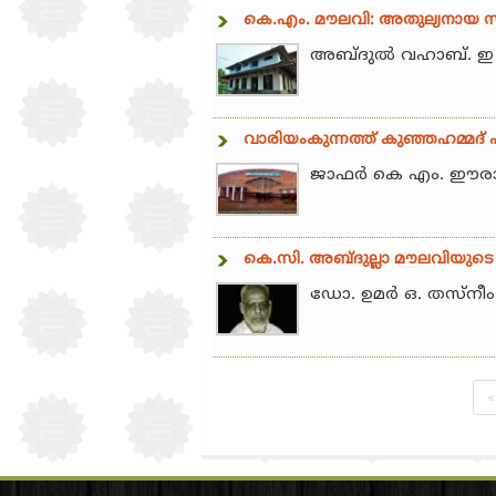
കെ.എം. മൗലവി: അതുല്യനായ സ്
അബ്ദുല്‍ വഹാബ്. ഇ
വാരിയംകുന്നത്ത് കുഞ്ഞഹമ്മദ്
ജാഫര്‍ കെ എം. ഈരാറ്
കെ.സി. അബ്ദുല്ലാ മൗലവിയുടെ 
ഡോ. ഉമര്‍ ഒ. തസ്‌നീം
«