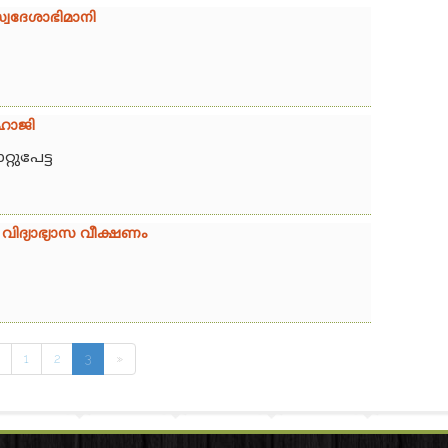
വദേശാഭിമാനി
 ഹാജി
റുപേട്ട
വിദ്യാഭ്യാസ വീക്ഷണം
1
2
3
»