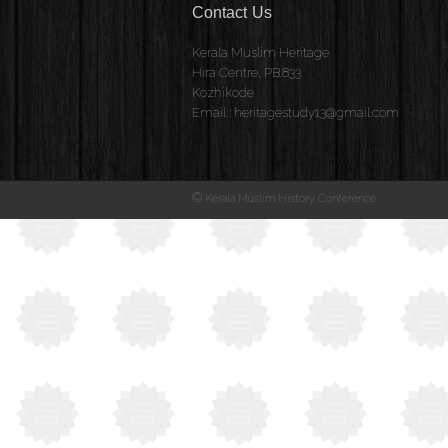
Contact Us
Kerala Muslim Heritage
Hira Centre, PB.833
Kozhikode
Email : heritagestudy13@gmail.com
©
Kerala Muslim History Conference