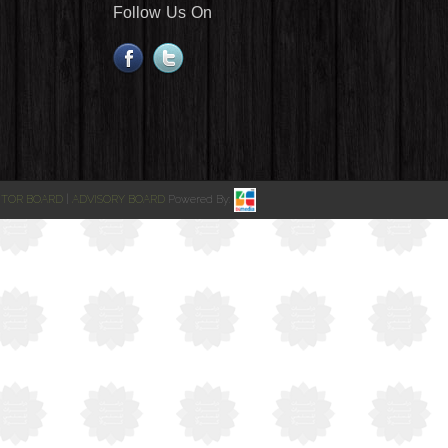
Follow Us On
CTOR BOARD
|
ADVISORY BOARD
Powered By: