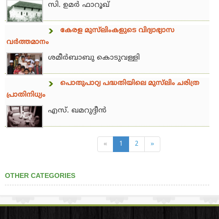
സി. ഉമര്‍ ഫാറൂഖ്
കേരള മുസ്‌ലിംകളുടെ വിദ്യാഭ്യാസ
വര്‍ത്തമാനം
ശമീര്‍ബാബു കൊടുവള്ളി
പൊതുപാഠ്യ പദ്ധതിയിലെ മുസ്‌ലിം ചരിത്ര
പ്രാതിനിധ്യം
എസ്. ഖമറുദ്ദീന്‍
«
1
2
»
OTHER CATEGORIES