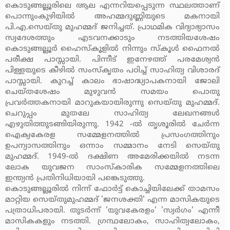
കൊടുങ്ങല്ലൂരിലെ ആല എന്നറിയപ്പെടുന്ന സ്ഥലത്താണ്
പൊന്നുംകുഴിയില്‍ അഹമ്മദുണ്ണിയുടെ മകനായി
പി.എ.സെയ്തു മുഹമ്മദ് ജനിച്ചത്. പ്രാഥമിക വിദ്യാഭ്യാസം
സ്വദേശത്തും എടവനക്കാടും നടത്തിയശേഷം
കൊടുങ്ങല്ലൂര്‍ ഹൈസ്‌കൂളില്‍ നിന്നും സ്‌കൂള്‍ ഫൈനല്‍
പരീക്ഷ പാസ്സായി. പിന്നീട് ഇനേഴത്ത് പരമേശ്വന്‍
പിള്ളയുടെ കീഴില്‍ സംസ്‌കൃതം പഠിച്ച് സാഹിത്യ വിശാരദ്
പാസ്സായി. കുറച്ച് കാലം ഭാഷാദ്ധ്യാപകനായി ജോലി
ചെയ്തശേഷം മുഴുവന്‍ സമയം പൊതു
പ്രവര്‍ത്തകനായി മാറുകയായിരുന്നു സെയ്തു മുഹമ്മദ്.
ചെറുപ്പം മുതലേ സാഹിത്യ ലേഖനങ്ങള്‍
എഴുതിത്തുടങ്ങിയിരുന്നു. 1942 -ല്‍ തൃശൂരില്‍ ചേര്‍ന്ന
ഐക്യകേരള സമ്മേളനത്തില്‍ പ്രസംഗത്തിനും
ഉപന്യാസത്തിനും ഒന്നാം സമ്മാനം നേടി സെയ്തു
മുഹമ്മദ്. 1949-ല്‍ ദക്ഷിണ അമേരിക്കയില്‍ നടന്ന
ലോക യുവജന സാംസ്‌കാരിക സമ്മേളനത്തിലെ
ഇന്ത്യന്‍ പ്രതിനിധിയായി പങ്കെടുത്തു.
കൊടുങ്ങല്ലൂരില്‍ നിന്ന് ഫോര്‍ട്ട് കൊച്ചിയിലേക്ക് താമസം
മാറ്റിയ സെയ്തുമുഹമ്മദ് 'ജനശക്തി' എന്ന മാസികയുടെ
പത്രാധിപരായി. തുടര്‍ന്ന് 'യുവകേരളം' 'സ്വര്‍ഗം' എന്നീ
മാസികകളും നടത്തി. ഗ്രന്ഥലോകം, സാഹിത്യലോകം,