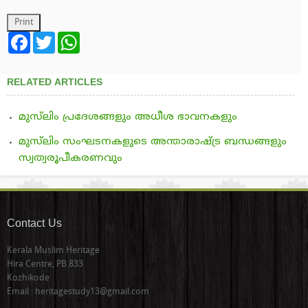
Facebook
Twitter
WhatsApp
RELATED ARTICLES
മുസ്‌ലിം പ്രദേശങ്ങളും അധീശ ഭാവനകളും
മുസ്‌ലിം സംഘടനകളുടെ അന്താരാഷ്ട്ര ബന്ധങ്ങളും
സ്വത്വരൂപീകരണവും
Contact Us
Kerala Muslim Heritage
Hira Centre, PB.833
Kozhikode
Email : heritagestudy13@gmail.com