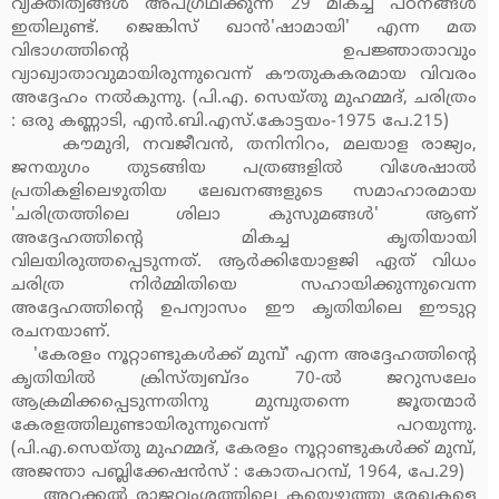
വ്യക്തിത്വങ്ങള്‍ അപഗ്രഥിക്കുന്ന 29 മികച്ച പഠനങ്ങള്‍
ഇതിലുണ്ട്. ജെങ്കിസ് ഖാന്‍'ഷാമായി' എന്ന മത
വിഭാഗത്തിന്റെ ഉപജ്ഞാതാവും
വ്യാഖ്യാതാവുമായിരുന്നുവെന്ന് കൗതുകകരമായ വിവരം
അദ്ദേഹം നല്‍കുന്നു. (പി.എ. സെയ്തു മുഹമ്മദ്, ചരിത്രം
: ഒരു കണ്ണാടി, എന്‍.ബി.എസ്.കോട്ടയം-1975 പേ.215)
കൗമുദി, നവജീവന്‍, തനിനിറം, മലയാള രാജ്യം,
ജനയുഗം തുടങ്ങിയ പത്രങ്ങളില്‍ വിശേഷാല്‍
പ്രതികളിലെഴുതിയ ലേഖനങ്ങളുടെ സമാഹാരമായ
'ചരിത്രത്തിലെ ശിലാ കുസുമങ്ങള്‍' ആണ്
അദ്ദേഹത്തിന്റെ മികച്ച കൃതിയായി
വിലയിരുത്തപ്പെടുന്നത്. ആര്‍ക്കിയോളജി ഏത് വിധം
ചരിത്ര നിര്‍മ്മിതിയെ സഹായിക്കുന്നുവെന്ന
അദ്ദേഹത്തിന്റെ ഉപന്യാസം ഈ കൃതിയിലെ ഈടുറ്റ
രചനയാണ്.
'കേരളം നൂറ്റാണ്ടുകള്‍ക്ക് മുമ്പ്' എന്ന അദ്ദേഹത്തിന്റെ
കൃതിയില്‍ ക്രിസ്ത്വബ്ദം 70-ല്‍ ജറുസലേം
ആക്രമിക്കപ്പെടുന്നതിനു മുമ്പുതന്നെ ജൂതന്മാര്‍
കേരളത്തിലുണ്ടായിരുന്നുവെന്ന് പറയുന്നു.
(പി.എ.സെയ്തു മുഹമ്മദ്, കേരളം നൂറ്റാണ്ടുകള്‍ക്ക് മുമ്പ്,
അജന്താ പബ്ലിക്കേഷന്‍സ് : കോതപറമ്പ്, 1964, പേ.29)
അറക്കല്‍ രാജവംശത്തിലെ കയ്യെഴുത്തു രേഖകളെ