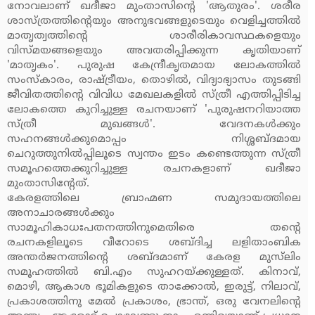
നോവലാണ് ഖദീജാ മുംതാസിന്റെ 'ആതുരം'. ശരീര
ശാസ്ത്രത്തിന്റെയും അനുഭവങ്ങളുടെയും വെളിച്ചത്തില്‍
മാതൃത്വത്തിന്റെ ശാരീരികാവസ്ഥകളെയും
വിസ്മയങ്ങളെയും അവതരിപ്പിക്കുന്ന കൃതിയാണ്
'മാതൃകം'. പുരുഷ കേന്ദ്രീകൃതമായ ലോകത്തില്‍
സംസ്‌കാരം, രാഷ്ട്രീയം, തൊഴില്‍, വിദ്യാഭ്യാസം തുടങ്ങി
ജീവിതത്തിന്റെ വിവിധ മേഖലകളില്‍ സ്ത്രീ എത്തിപ്പിടിച്ച
ലോകത്തെ കുറിച്ചുള്ള രചനയാണ് 'പുരുഷനറിയാത്ത
സ്ത്രീ മുഖങ്ങള്‍'. വേദനകള്‍ക്കും
സഹനങ്ങള്‍ക്കുമൊപ്പം നിശ്ശബ്ദമായ
ചെറുത്തുനില്‍പ്പിലൂടെ സ്വന്തം ഇടം കണ്ടെത്തുന്ന സ്ത്രീ
സമൂഹത്തെക്കുറിച്ചുള്ള രചനകളാണ് ഖദീജാ
മുംതാസിന്റേത്.
കേരളത്തിലെ ബ്രാഹ്മണ സമുദായത്തിലെ
അനാചാരങ്ങള്‍ക്കും
സാമൂഹികാധഃപതനത്തിനുമെതിരെ തന്റെ
രചനകളിലൂടെ വീറോടെ ശബ്ദിച്ച ലളിതാംബിക
അന്തര്‍ജനത്തിന്റെ ശബ്ദമാണ് കേരള മുസ്‌ലിം
സമൂഹത്തില്‍ ബി.എം സുഹറയ്ക്കുള്ളത്. കിനാവ്,
മൊഴി, ആകാശ ഭൂമികളുടെ താക്കോല്‍, ഇരുട്ട്, നിലാവ്,
പ്രകാശത്തിനു മേല്‍ പ്രകാശം, ഭ്രാന്ത്, ഒരു വേനലിന്റെ