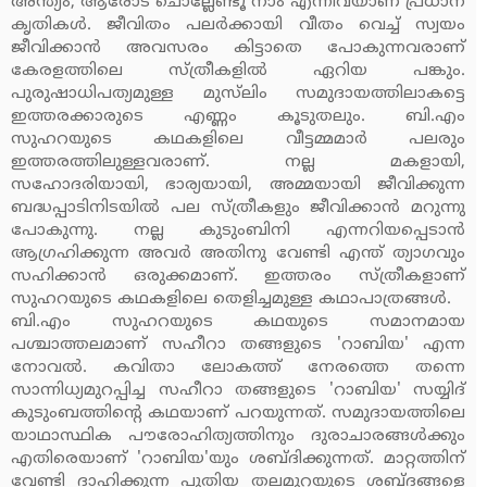
അന്ത്യം, ആരോട് ചൊല്ലേണ്ടൂ നാം എന്നിവയാണ് പ്രധാന
കൃതികള്‍. ജീവിതം പലര്‍ക്കായി വീതം വെച്ച് സ്വയം
ജീവിക്കാന്‍ അവസരം കിട്ടാതെ പോകുന്നവരാണ്
കേരളത്തിലെ സ്ത്രീകളില്‍ ഏറിയ പങ്കും.
പുരുഷാധിപത്യമുള്ള മുസ്‌ലിം സമുദായത്തിലാകട്ടെ
ഇത്തരക്കാരുടെ എണ്ണം കൂടുതലും. ബി.എം
സുഹറയുടെ കഥകളിലെ വീട്ടമ്മമാര്‍ പലരും
ഇത്തരത്തിലുള്ളവരാണ്. നല്ല മകളായി,
സഹോദരിയായി, ഭാര്യയായി, അമ്മയായി ജീവിക്കുന്ന
ബദ്ധപ്പാടിനിടയില്‍ പല സ്ത്രീകളും ജീവിക്കാന്‍ മറുന്നു
പോകുന്നു. നല്ല കുടുംബിനി എന്നറിയപ്പെടാന്‍
ആഗ്രഹിക്കുന്ന അവര്‍ അതിനു വേണ്ടി എന്ത് ത്യാഗവും
സഹിക്കാന്‍ ഒരുക്കമാണ്. ഇത്തരം സ്ത്രീകളാണ്
സുഹറയുടെ കഥകളിലെ തെളിച്ചമുള്ള കഥാപാത്രങ്ങള്‍.
ബി.എം സുഹറയുടെ കഥയുടെ സമാനമായ
പശ്ചാത്തലമാണ് സഹീറാ തങ്ങളുടെ 'റാബിയ' എന്ന
നോവല്‍. കവിതാ ലോകത്ത് നേരത്തെ തന്നെ
സാന്നിധ്യമുറപ്പിച്ച സഹീറാ തങ്ങളുടെ 'റാബിയ' സയ്യിദ്
കുടുംബത്തിന്റെ കഥയാണ് പറയുന്നത്. സമുദായത്തിലെ
യാഥാസ്ഥിക പൗരോഹിത്യത്തിനും ദുരാചാരങ്ങള്‍ക്കും
എതിരെയാണ് 'റാബിയ'യും ശബ്ദിക്കുന്നത്. മാറ്റത്തിന്
വേണ്ടി ദാഹിക്കുന്ന പുതിയ തലമുറയുടെ ശബ്ദങ്ങളെ