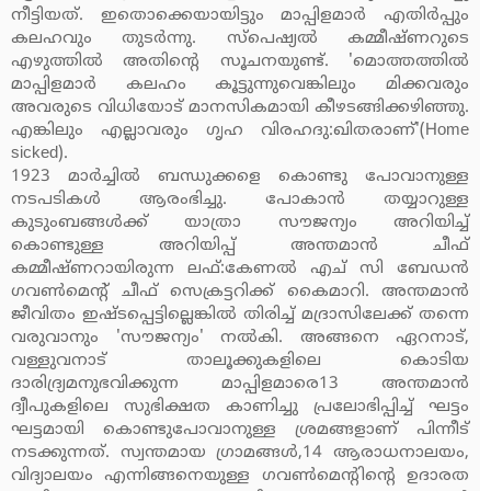
നീട്ടിയത്. ഇതൊക്കെയായിട്ടും മാപ്പിളമാര്‍ എതിര്‍പ്പും
കലഹവും തുടര്‍ന്നു. സ്‌പെഷ്യല്‍ കമ്മീഷ്ണറുടെ
എഴുത്തില്‍ അതിന്റെ സൂചനയുണ്ട്. 'മൊത്തത്തില്‍
മാപ്പിളമാര്‍ കലഹം കൂട്ടുന്നുവെങ്കിലും മിക്കവരും
അവരുടെ വിധിയോട് മാനസികമായി കീഴടങ്ങിക്കഴിഞ്ഞു.
എങ്കിലും എല്ലാവരും ഗൃഹ വിരഹദു:ഖിതരാണ്'(Home
sicked).
1923 മാര്‍ച്ചില്‍ ബന്ധുക്കളെ കൊണ്ടു പോവാനുള്ള
നടപടികള്‍ ആരംഭിച്ചു. പോകാന്‍ തയ്യാറുള്ള
കുടുംബങ്ങള്‍ക്ക് യാത്രാ സൗജന്യം അറിയിച്ച്
കൊണ്ടുള്ള അറിയിപ്പ് അന്തമാന്‍ ചീഫ്
കമ്മീഷ്ണറായിരുന്ന ലഫ്:കേണല്‍ എച് സി ബേഡന്‍
ഗവണ്‍മെന്റ് ചീഫ് സെക്രട്ടറിക്ക് കൈമാറി. അന്തമാന്‍
ജീവിതം ഇഷ്ടപ്പെട്ടില്ലെങ്കില്‍ തിരിച്ച് മദ്രാസിലേക്ക് തന്നെ
വരുവാനും 'സൗജന്യം' നല്‍കി. അങ്ങനെ ഏറനാട്,
വള്ളുവനാട് താലൂക്കുകളിലെ കൊടിയ
ദാരിദ്ര്യമനുഭവിക്കുന്ന മാപ്പിളമാരെ13 അന്തമാന്‍
ദ്വീപുകളിലെ സുഭിക്ഷത കാണിച്ചു പ്രലോഭിപ്പിച്ച് ഘട്ടം
ഘട്ടമായി കൊണ്ടുപോവാനുള്ള ശ്രമങ്ങളാണ് പിന്നീട്
നടക്കുന്നത്. സ്വന്തമായ ഗ്രാമങ്ങള്‍,14 ആരാധനാലയം,
വിദ്യാലയം എന്നിങ്ങനെയുള്ള ഗവണ്‍മെന്റിന്റെ ഉദാരത