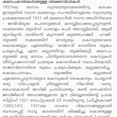
കലാപകാരികള്‍ക്കുള്ള ശിക്ഷാവിധികള്‍
1857ലെ ഒന്നാം സ്വാതന്ത്ര്യസമരത്തിനു ശേഷം
ഇന്ത്യയില്‍ നടന്ന ശക്തവും സംഘടിതവുമായ സ്വാതന്ത്ര്യ
പ്രക്ഷോഭമായി 1921 ല്‍ മലബാറില്‍ നടന്ന അധിനിവേശ
- ജന്മിവിരുദ്ധ പോരാട്ടങ്ങള്‍ മനസ്സിലാക്കപ്പെടുന്നുണ്ട്.
സമരത്തെ തുടര്‍ന്ന് ധാരാളം പേര്‍ അറസ്റ്റിലായി. ആലി
മുസ്‌ല്യാര്‍, വാരിയന്‍ കുന്നത്ത് കുഞ്ഞഹമ്മദ് ഹാജി
തുടങ്ങി സമരത്തിന് നേതൃത്വം കൊടുത്തവരെ
കൊലക്കുറ്റം ചുമത്തിയും 'രാജാവി' നെതിരെ യുദ്ധം
പ്രഖ്യാപിച്ചു എന്ന കുറ്റത്തിനും തൂക്കിലേറ്റി. കലാപം
തുടങ്ങി ഒരു മാസം പിന്നിട്ടതോടെത്തന്നെ കേസുകള്‍
തീര്‍പ്പാക്കാനായി പ്രത്യേക കോടതികള്‍ സ്ഥാപിതമായി.
രാജാവിനെതിരെ യുദ്ധം പ്രഖ്യാപിക്കുക. കൂട്ടക്കവര്‍ച്ച,
കൊലപാതകം, തുടങ്ങിയ കുറ്റങ്ങള്‍
ചുമത്തപ്പെടുന്നവരുടെ കേസുകള്‍ കൈകാര്യം ചെയ്യാന്‍
ഒരു സ്‌പെഷ്യല്‍ ട്രിബ്യൂണല്‍ നിലവില്‍ വന്നു.
ഹൈകോടതി ജഡ്ജി പ്രസിഡണ്ടും രണ്ട് സെഷന്‍സ്
ജഡ്ജിമാര്‍ അംഗങ്ങളുമായ ഈ ട്രിബ്യൂണലിന്റെ പ്രഥമ
സിറ്റിംഗ് 1921 സെപ്റ്റംബര്‍ 23 നായിരുന്നു. (ഹിച്ച്‌കോക്ക്
:1983;141) 1921ലെ സംഭവ വികാസങ്ങളുമായി
ബന്ധപ്പെട്ട് നാടു കടത്തലിന് ശിക്ഷിച്ചു കൊണ്ടുള്ള