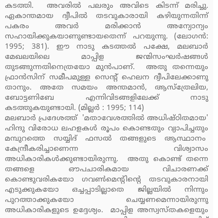
കടത്തി. അവരില്‍ പലരും അവിടെ കിടന്ന് മരിച്ചു.
ഏകാന്തമായ ദ്വീപില്‍ തടവുകാരായി കഴിയുന്നതിന്ന്
പകരം അവര്‍ മരിക്കാന്‍ അന്യോന്യം
സഹായിക്കുകയാണുണ്ടായതെന്ന് പറയുന്നു. (ലോഗന്‍:
1995; 381). ഈ നാടു കടത്തല്‍ പക്ഷേ, മലബാര്‍
മേഖലയിലെ മാപ്പിള ജന്മിസംഘര്‍ഷങ്ങള്‍
തുടങ്ങുന്നതിനെത്രയോ മുന്‍പാണ്. അതു തന്നെയും
ഫ്രാന്‍സിന് സമീപമുള്ള സെന്റ് ഹെലന ദ്വീപിലേക്കാണു
താനും. അതേ സമയം അന്തമാന്‍, ആസ്‌ത്രേലിയ,
ബോട്ടണിബേ എന്നിവിടങ്ങളിലേക്ക് നാടു
കടത്തുകയുണ്ടായി. (മില്ലര്‍ : 1995; 114)
മലബാര്‍ പ്രദേശത്ത് 'മതാവേശത്തില്‍ അധിഷ്ഠിതമായ'
ഹിന്ദു വിരോധ ലഹളകള്‍ രൂപം കൊണ്ടതും വ്യാപിച്ചതും
മമ്പുറത്തെ സയ്യിദ് ഫസല്‍ തങ്ങളുടെ ആസ്ഥാനം
കേന്ദ്രീകരിച്ചാണെന്ന വിശ്വാസം
അധികാരികള്‍ക്കുണ്ടായിരുന്നു. അതു കൊണ്ട് തന്നെ
തങ്ങളെ ഔപചാരികമായ വിചാരണക്ക്
കൊണ്ടുവരികയോ ഗവണ്‍മെന്റിന്റെ തടവുകാരനായി
എടുക്കുകയോ ഒച്ചപ്പാടില്ലാതെ ജില്ലയില്‍ നിന്നും
പുറത്താക്കുകയോ ചെയ്യണമെന്നായിരുന്നു
അധികാരികളുടെ ഉദ്ദേശ്യം. മാപ്പിള അസ്വസ്തകളെയും