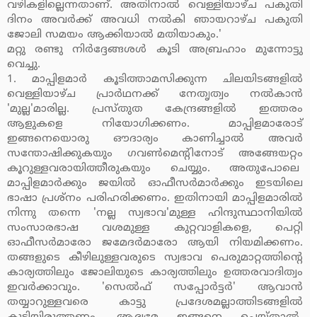
വഴികളില്ലെന്നതാണ്. അതിനാല്‍ വെള്ളിയാഴ്ച പകുതി
ദിനം അവര്‍ക്ക് അവധി നല്‍കി ഞായറാഴ്ച പകുതി
ജോലി സമയം ആക്കിയാല്‍ മതിയാകും.'
മറ്റു രണ്ടു നിര്‍ദ്ദേങ്ങശള്‍ കൂടി അബ്രഹാം മുന്നോട്ടു
വെച്ചു.
1. മാപ്പിളമാര്‍ കൂടിത്താമസിക്കുന്ന ചിലയിടങ്ങളില്‍
വെള്ളിയാഴ്ച പ്രാര്‍ഥനക്ക് നേതൃത്വം നല്‍കാന്‍
'മുല്ല'മാരില്ല. പ്രസ്തുത കേന്ദ്രങ്ങളില്‍ ഇത്തരം
ആളുകളെ നിയോഗിക്കണം. മാപ്പിളമാരോട്
ഇങ്ങനെയൊരു ഔദാര്യം കാണിച്ചാല്‍ അവര്‍
സന്തോഷിക്കുകയും ഗവണ്‍മെന്റിനോട് അങ്ങേയറ്റം
കൂറുള്ളവരായിത്തീരുകയും ചെയ്യും. അതുപോലെ
മാപ്പിളമാര്‍ക്കും ജയില്‍ ഓഫീസര്‍മാര്‍ക്കും ഇടയിലെ
ഭാഷാ പ്രശ്‌നം പരിഹരിക്കണം. ഇതിനായി മാപ്പിളമാരില്‍
നിന്നു തന്നെ 'നല്ല സ്വഭാവ'മുള്ള ഹിന്ദുസ്ഥാനിയില്‍
സംസാരഭാഷ വശമുള്ള കുറ്റവാളികളെ, പെറ്റി
ഓഫീസര്‍മാരോ ജമേദര്‍മാരോ ആയി നിയമിക്കണം.
തങ്ങളുടെ കീഴിലുള്ളവരുടെ സ്വഭാവ പെരുമാറ്റത്തിന്റെ
കാര്യത്തിലും ജോലിയുടെ കാര്യത്തിലും ഉത്തരവാദിത്വം
ഇവര്‍ക്കാവും. 'സെല്‍ഫ്‌ സപ്പോര്‍ട്ടര്‍' ആവാന്‍
തയ്യാറുള്ളവരെ കാട്ടു പ്രദേശമല്ലാത്തിടങ്ങളില്‍