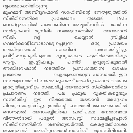
അന്തമാനിലേക്കയക്കാന്‍ തീരുമാനിച്ചതെന്നും
വ്യക്തമാക്കിയിരുന്നു.
മുഹമ്മദ് അബ്ദുറഹ്മാന്‍ സാഹിബിന്റെ നേതൃത്വത്തില്‍
സ്‌കീമിനെതിരെ പ്രക്ഷോഭം തുടങ്ങി 1925
സെപ്റ്റംബറില്‍ പഞ്ചാബിലെ അമൃത്‌സറില്‍ ചേര്‍ന്ന
സര്‍വ്വകക്ഷി മുസ്‌ലിം സമ്മേളനത്തില്‍ അന്തമാന്‍
സ്‌കീം റദ്ദ് ചെയ്യാന്‍ ബ്രിട്ടീഷ്
ഗവണ്‍മെന്റിനോടാവശ്യപ്പെടുന്ന ഒരു പ്രമേയം
അബ്ദുറഹ്മാന്‍ സാഹിബ് അവതരിപ്പിച്ചു.
ബ്രിട്ടീഷനുകൂലികളായ ഭൂവുടമകള്‍ എതിര്‍ത്തെങ്കിലും
ആദ്യം ഇംഗ്ലീഷിലും പിന്നീട് ഉറുദുവിലുമായി
അബ്ദുറഹ്മാന്‍ നടത്തിയ പ്രസംഗത്തിനു ശേഷം
പ്രമേയം ഐക്യകണഠ്യേന പാസാക്കി. ഈ
സമ്മേളനത്തിന് ശേഷം മുഹമ്മദ് അഹ്ദുറഹ്മാന്‍ വടക്കേ
ഇന്ത്യയിലുടനീളം സഞ്ചരിച്ച് അന്തമാന്‍ സ്‌കീമിനെതിരെ
പ്രചാരണം നടത്തി. പല പ്രമുഖ വ്യക്തികളെയും
സന്ദര്‍ശിച്ച് ഈ നീക്കത്തെ തടയാന്‍ അദ്ദേഹം
പിന്തുണയഭ്യര്‍ഥിച്ചു. ഇതിന്റെ ഫലമായി ബോംബെയില്‍
സെന്‍ട്രല്‍ അസംബ്ലിയിലെ പ്രതിപക്ഷ നേതാവായ
വിത്തല്‍ഭായ് പട്ടേല്‍ അസംബ്ലി സമ്മേളിച്ചപ്പോള്‍
സ്‌കീമിനെതിരില്‍ ശബ്ദമുയര്‍ത്തി. കേരളത്തിലേക്ക്
മടങ്ങുംവഴി അബ്ദുറഹ്മാന്‍സാഹിബ് മദ്രാസിലിറങ്ങി.