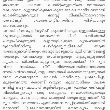
ഇറക്കാതെ ഉത്തര അന്തമാനിലോ മധ്യ ഭാഗത്തോ
ഇറക്കണം. കാരണം പോര്‍ട്ട്‌ബ്ലെയറിലെ അവരുടെ
സഹോദര കുറ്റവാളികളുടെ കൂടെ ഇടകലരാനിട വന്നാല്‍
ബാക്കിയുള്ളവരുടെ മനസ്സ് വിഷലിപ്തമാവാനും
അവര്‍കൂടി ഗവണ്‍മെന്റിനെതിരെ തിരിയാനും
കാരണമാവും.
'സെല്‍ഫ്‌ സപ്പോര്‍ട്ടേഴ്‌സ്' ആവാന്‍ തയ്യാറുള്ളവര്‍ക്കുള്ള
ആനുകൂല്യങ്ങള്‍ അന്തമാന്‍ ചീഫ് കമ്മീഷ്ണര്‍
പ്രഖ്യാപിക്കുന്നുണ്ട്. കുറ്റവാളികളുടെ കുടുംബത്തിന്
മദ്രാസില്‍നിന്നു പോര്‍ട്ട്‌ബ്ലെയറിലേക്ക് യാത്ര
സൗജന്യമായിരിക്കും. അനുയോജ്യമായ ഭൂമി ഗവണ്‍മെന്റ്
നല്‍കും. പണമായും കാലികളായും ആനുകൂല്യങ്ങള്‍
കൂടാതെ ശിക്ഷിക്കപ്പെട്ടവരുടെ ഭാര്യമാര്‍ക്ക് 50 രൂപ
വീതം നല്‍കും. വീട് നിര്‍മ്മാണത്തിനാവശ്യമായ
ഭൗതികവിഭവങ്ങള്‍, നല്ല ധാന്യങ്ങള്‍ കൊയ്‌തെടുക്കുന്നത്
വരെ സൗജന്യമായ റേഷന്‍ എന്നിവയും പ്രഖ്യാപിച്ചു.
കുടുംബത്തെ കൊണ്ട് വരുന്ന കുറേയധികം പേരെ
ഒന്നിച്ച് ഒരു സ്ഥലത്ത് കുടിയിരുത്തുക. പ്രാര്‍ഥനക്ക്പള്ളി
നിര്‍മ്മിക്കുകയും ഒരു മൊല്ലയെ നിയോഗിക്കുകയും
ചെയ്യുക, ചെറു കച്ചവടം ചെയ്യാന്‍ തയ്യാറുള്ളവര്‍ക്ക് 50
രൂപ വീതം സമ്മാനം എന്നിങ്ങനെ മാപ്പിളമാര്‍ക്ക് മുന്നില്‍
ഒട്ടനവധി 'പ്രലോഭനങ്ങളാ'ണ് ഭരണകൂടം വെച്ചു