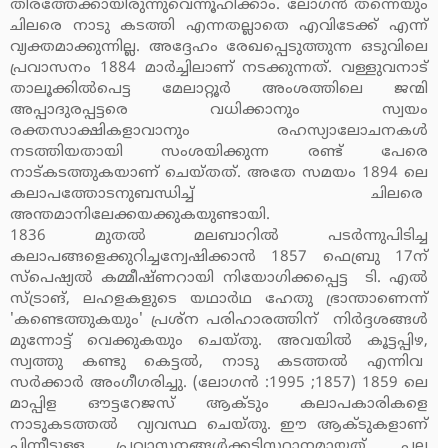
തീരത്തേക്കായിരുന്നുവെന്നൂഹിക്കാം. ലോഗന്‍ തന്നെയും
ചിലരെ നാടു കടത്തി എന്നതല്ലാതെ എവിടേക്ക് എന്ന്
വ്യക്തമാക്കുന്നില്ല. അദ്ദേഹം രേഖപ്പെടുത്തുന്ന ഒടുവിലെ
പ്രവാസനം 1884 മാര്‍ച്ചിലാണ് നടക്കുന്നത്. വള്ളുവനാട്
താലൂക്കില്‍പെട്ട മേലാറ്റൂര്‍ അംശത്തിലെ ജന്മി
അപ്പാദുരപ്പട്ടരെ വധിക്കാനും സ്വയം
രക്തസാക്ഷികളാവാനും രഹസ്യാലോചനകള്‍
നടത്തിയതായി സംശയിക്കുന്ന രണ്ട് പേരെ
നാട്കടത്തുകയാണ് ചെയ്തത്. അതേ സമയം 1894 ലെ
കലാപത്തോടനുബന്ധിച്ച് ചിലരെ
അന്തമാനിലേക്കയക്കുകയുണ്ടായി.
1836 മുതല്‍ മലബാറില്‍ പടര്‍ന്നുപിടിച്ച
കലാപങ്ങളെക്കുറിച്ചന്വേഷിക്കാന്‍ 1857 ഫെബ്രു 17ന്
സ്‌പെഷ്യല്‍ കമ്മീഷ്ണറായി നിയോഗിക്കപ്പെട്ട ടി. എല്‍
സ്ട്രാങ്, ലഹളകളുടെ യഥാര്‍ഥ ഹേതു ഭ്രാന്താണെന്ന്
'കണ്ടെത്തുകയും' പ്രശ്‌ന പരിഹാരത്തിന് നിര്‍ദ്ദശങ്ങള്‍
മുന്നോട്ട് വെക്കുകയും ചെയ്തു. അവയില്‍ കൂട്ടപ്പിഴ,
സ്വത്തു കണ്ടു കെട്ടല്‍, നാടു കടത്തല്‍ എന്നിവ
സര്‍ക്കാര്‍ അംഗീഗരിച്ചു. (ലോഗന്‍ :1995 ;1857) 1859 ലെ
മാപ്പിള ഔട്ടറേജസ് ആക്ടും കലാപകാരികളെ
നാടുകടത്തല്‍ വ്യവസ്ഥ ചെയ്തു. ഈ ആക്ടുകളാണ്
പിന്നീടുള്ള പ്രവാസനങ്ങള്‍ക്കടിസ്ഥാനമായത്. പല