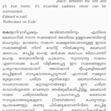
place; between the self and
it’s true home. It’s essential sadness never can be
surmounted.
Edward w.said
‘Refiections on Exile’
കോ
ളനിവാഴ്ച്ചക്കും ജന്മിത്തത്തിനും എതിരെ
മലബാറില്‍ നടന്ന സമരങ്ങള്‍ അതിലെ ഉള്ളടക്കത്തിന്റെ
ബഹുത്വം കാരണം സമാന ലക്ഷ്യത്തോടെയുള്ള ഇതര
സമരങ്ങളില്‍ നിന്ന് വേറിട്ട് നില്‍ക്കുന്നു. മലബാര്‍
കലാപം, മാപ്പിള ലഹള, കര്‍ഷക കലാപം, ഖിലാഫത്ത്
ലഹള, മതഭ്രാന്തിന്റെ പ്രകടനം, സ്വാതന്ത്ര്യ സമരം
എന്നൊക്കെ പേര്‍ വിളിക്കപ്പെട്ട ഈ സമരങ്ങളുടെ
പ്രത്യാഘാതമായാണ് അന്തമാന്‍ ദ്വീപുകളിലേക്ക്
മാപ്പിളമാര്‍ നാടുകടത്തപ്പെടുന്നത്. എന്നാല്‍ നമ്മുടെ
മുഖ്യധാരാ ചരിത്ര കൃതികളോ മലബാര്‍കലാപ
സംബന്ധമായ മറ്റാഖ്യാനങ്ങളോ ഈ ചരിത്ര
യാഥാര്‍ഥ്യത്തെ വേണ്ടത്ര അഭിമുഖീകരിച്ചിട്ടില്ല. മലബാര്‍
സമര ചരിത്രത്തിലെ പ്രധാനപ്പെട്ട ഒരേടായ
നാടുകടത്തലുകളുടെ (Deportations) ചേരുവയും
പ്രേരകങ്ങളും കണ്ടു പിടിക്കുകയാണിവിടെ. മാപ്പിള
പ്രവാസനവുമായി ബന്ധപ്പെട്ട് ഭരണാധികാരികള്‍