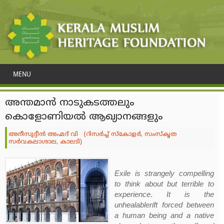
MENU
അന്തമാന്‍ നാടുകടത്തലും
കൊളോണിയല്‍ ആഖ്യാനങ്ങളും
അനീസുദ്ദീന്‍ അഹ്മദ് വി (റിസര്‍ച്ച് സ്‌കോളര്‍, സംസ്‌കൃത
സര്‍വകലാശാല, കാലടി)
Exile is strangely compelling
to think about but terrible to
experience. It is the
unhealablerift forced between
a human being and a native