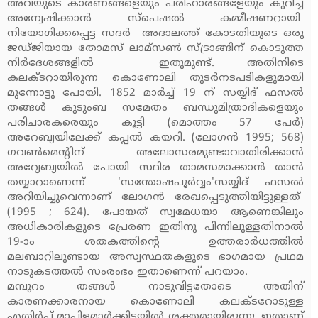
അവയുടെ കാരണങ്ങളെയും പരിഹാരങ്ങളേയും കുറിച്ച്
അന്വേഷിക്കാന്‍ സ്‌പെഷല്‍ കമ്മീഷണറായി
നിയോഗിക്കപ്പെട്ട സദര്‍ അദാലത്ത് കോടതിയുടെ ഒരു
ജഡ്ജിയായ തോമസ് ലാമ്‌സണ്‍ സ്ട്രാങ്ങിന് കൊടുത്ത
നിര്‍ദേശങ്ങളില്‍ ഇതുമുണ്ട്. അതിനിടെ
കലക്ടറായിരുന്ന കൊണോലി തുടര്‍നടപടികളുമായി
മുന്നോട്ടു പോയി. 1852 മാര്‍ച്ച് 19 ന് സയ്യിദ് ഫസല്‍
തങ്ങള്‍ കുടുംബ സമേതം ബന്ധുമിത്രാദികളെയും
പരിചാരകരെയും കൂട്ടി (മൊത്തം 57 പേര്‍)
അറേബ്യയിലേക്ക് കപ്പല്‍ കയറി. (ലോഗന്‍ 1995; 568)
ഗവണ്‍മെന്റിന് അലോസരമുണ്ടാവാതിരിക്കാന്‍
അറ്യേബ്യയില്‍ പോയി സ്ഥിര താമസമാക്കാന്‍ താന്‍
തയ്യാറാണെന്ന് 'സന്തോഷപൂര്‍വ്വം'സയ്യിദ് ഫസല്‍
അറിയിച്ചുവെന്നാണ് ലോഗന്‍ രേഖപ്പെടുത്തിയിട്ടുള്ളത്
(1995 ; 624). പോയത് സ്വമേധയാ ആണെങ്കിലും
അധികാരികളുടെ പ്രേരണ ഇതിനു പിന്നിലുള്ളതിനാല്‍
19-ാം ശതകത്തിന്റെ ഉത്തരാര്‍ധത്തില്‍
മലബാറിലുണ്ടായ അസ്വസ്ഥതകളുടെ ഭാഗമായ പ്രഥമ
നാടുകടത്തല്‍ സംരംഭം ഇതാണെന്ന് പറയാം.
മമ്പുറം തങ്ങള്‍ നാടുവിട്ടതോടെ അതിന്
കാരണക്കാരനായ കൊണോലി കലക്ടറോടുള്ള
എതിര്‍പ്പ് മാപ്പിളമാര്‍ക്കിടയില്‍ ശക്തമായിരുന്നു. ഇതാണ്