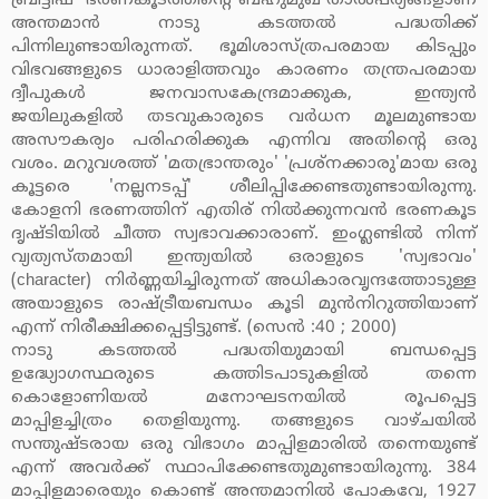
ബ്രിട്ടീഷ് ഭരണകൂടത്തിന്റെ ബഹുമുഖ താല്‍പര്യങ്ങളാണ്
അന്തമാന്‍ നാടു കടത്തല്‍ പദ്ധതിക്ക്
പിന്നിലുണ്ടായിരുന്നത്. ഭൂമിശാസ്ത്രപരമായ കിടപ്പും
വിഭവങ്ങളുടെ ധാരാളിത്തവും കാരണം തന്ത്രപരമായ
ദ്വീപുകള്‍ ജനവാസകേന്ദ്രമാക്കുക, ഇന്ത്യന്‍
ജയിലുകളില്‍ തടവുകാരുടെ വര്‍ധന മൂലമുണ്ടായ
അസൗകര്യം പരിഹരിക്കുക എന്നിവ അതിന്റെ ഒരു
വശം. മറുവശത്ത് 'മതഭ്രാന്തരും' 'പ്രശ്‌നക്കാരു'മായ ഒരു
കൂട്ടരെ 'നല്ലനടപ്പ്' ശീലിപ്പിക്കേണ്ടതുണ്ടായിരുന്നു.
കോളനി ഭരണത്തിന് എതിര് നില്‍ക്കുന്നവന്‍ ഭരണകൂട
ദൃഷ്ടിയില്‍ ചീത്ത സ്വഭാവക്കാരാണ്. ഇംഗ്ലണ്ടില്‍ നിന്ന്
വ്യത്യസ്തമായി ഇന്ത്യയില്‍ ഒരാളുടെ 'സ്വഭാവം'
(character) നിര്‍ണ്ണയിച്ചിരുന്നത് അധികാരവൃന്ദത്തോടുള്ള
അയാളുടെ രാഷ്ട്രീയബന്ധം കൂടി മുന്‍നിറുത്തിയാണ്
എന്ന് നിരീക്ഷിക്കപ്പെട്ടിട്ടുണ്ട്. (സെന്‍ :40 ; 2000)
നാടു കടത്തല്‍ പദ്ധതിയുമായി ബന്ധപ്പെട്ട
ഉദ്ധ്യോഗസ്ഥരുടെ കത്തിടപാടുകളില്‍ തന്നെ
കൊളോണിയല്‍ മനോഘടനയില്‍ രൂപപ്പെട്ട
മാപ്പിളച്ചിത്രം തെളിയുന്നു. തങ്ങളുടെ വാഴ്ചയില്‍
സന്തുഷ്ടരായ ഒരു വിഭാഗം മാപ്പിളമാരില്‍ തന്നെയുണ്ട്
എന്ന് അവര്‍ക്ക് സ്ഥാപിക്കേണ്ടതുമുണ്ടായിരുന്നു. 384
മാപ്പിളമാരെയും കൊണ്ട് അന്തമാനില്‍ പോകവേ, 1927