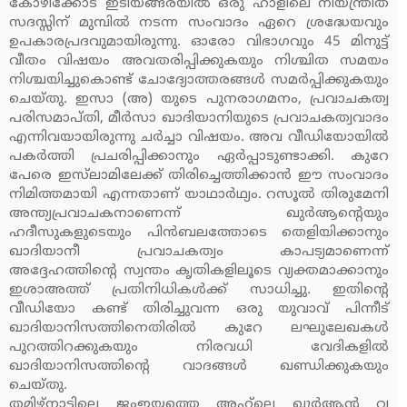
കോഴിക്കോട് ഇടിയങ്ങരയില്‍ ഒരു ഹാളിലെ നിയന്ത്രിത
സദസ്സിന് മുമ്പില്‍ നടന്ന സംവാദം ഏറെ ശ്രദ്ധേയവും
ഉപകാരപ്രദവുമായിരുന്നു. ഓരോ വിഭാഗവും 45 മിനുട്ട്
വീതം വിഷയം അവതരിപ്പിക്കുകയും നിശ്ചിത സമയം
നിശ്ചയിച്ചുകൊണ്ട് ചോദ്യോത്തരങ്ങള്‍ സമര്‍പ്പിക്കുകയും
ചെയ്തു. ഇസാ (അ) യുടെ പുനരാഗമനം, പ്രവാചകത്വ
പരിസമാപ്തി, മീര്‍സാ ഖാദിയാനിയുടെ പ്രവാചകത്വവാദം
എന്നിവയായിരുന്നു ചര്‍ച്ചാ വിഷയം. അവ വീഡിയോയില്‍
പകര്‍ത്തി പ്രചരിപ്പിക്കാനും ഏര്‍പ്പാടുണ്ടാക്കി. കുറേ
പേരെ ഇസ്‌ലാമിലേക്ക് തിരിച്ചെത്തിക്കാന്‍ ഈ സംവാദം
നിമിത്തമായി എന്നതാണ് യാഥാര്‍ഥ്യം. റസൂല്‍ തിരുമേനി
അന്ത്യപ്രവാചകനാണെന്ന് ഖുര്‍ആന്റെയും
ഹദീസുകളുടെയും പിന്‍ബലത്തോടെ തെളിയിക്കാനും
ഖാദിയാനീ പ്രവാചകത്വം കാപട്യമാണെന്ന്
അദ്ദേഹത്തിന്റെ സ്വന്തം കൃതികളിലൂടെ വ്യക്തമാക്കാനും
ഇശാഅത്ത് പ്രതിനിധികള്‍ക്ക് സാധിച്ചു. ഇതിന്റെ
വീഡിയോ കണ്ട് തിരിച്ചുവന്ന ഒരു യുവാവ് പിന്നീട്
ഖാദിയാനിസത്തിനെതിരില്‍ കുറേ ലഘുലേഖകള്‍
പുറത്തിറക്കുകയും നിരവധി വേദികളില്‍
ഖാദിയാനിസത്തിന്റെ വാദങ്ങള്‍ ഖണ്ഡിക്കുകയും
ചെയ്തു.
തമിഴ്‌നാട്ടിലെ ജംഇയ്യത്തെ അഹ്‌ലെ ഖുര്‍ആന്‍ വ