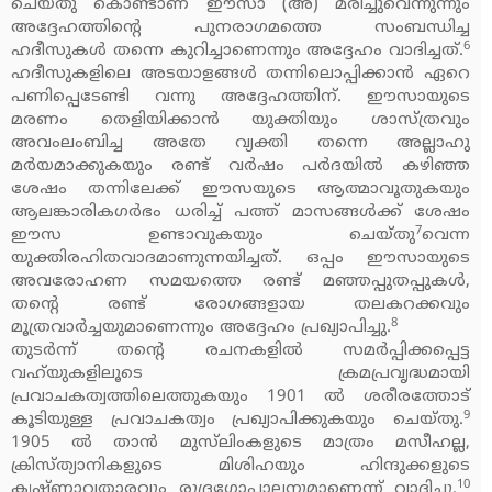
ചെയ്തു കൊണ്ടാണ് ഈസാ (അ) മരിച്ചുവെന്നുന്നും
അദ്ദേഹത്തിന്റെ പുനരാഗമത്തെ സംബന്ധിച്ച
6
ഹദീസുകള്‍ തന്നെ കുറിച്ചാണെന്നും അദ്ദേഹം വാദിച്ചത്.
ഹദീസുകളിലെ അടയാളങ്ങള്‍ തന്നിലൊപ്പിക്കാന്‍ ഏറെ
പണിപ്പെടേണ്ടി വന്നു അദ്ദേഹത്തിന്. ഈസായുടെ
മരണം തെളിയിക്കാന്‍ യുക്തിയും ശാസ്ത്രവും
അവംലംബിച്ച അതേ വ്യക്തി തന്നെ അല്ലാഹു
മര്‍യമാക്കുകയും രണ്ട് വര്‍ഷം പര്‍ദയില്‍ കഴിഞ്ഞ
ശേഷം തന്നിലേക്ക് ഈസയുടെ ആത്മാവൂതുകയും
ആലങ്കാരികഗര്‍ഭം ധരിച്ച് പത്ത് മാസങ്ങള്‍ക്ക് ശേഷം
7
ഈസ ഉണ്ടാവുകയും ചെയ്തു
വെന്ന
യുക്തിരഹിതവാദമാണുന്നയിച്ചത്. ഒപ്പം ഈസായുടെ
അവരോഹണ സമയത്തെ രണ്ട് മഞ്ഞപ്പുതപ്പുകള്‍,
തന്റെ രണ്ട് രോഗങ്ങളായ തലകറക്കവും
8
മൂത്രവാര്‍ച്ചയുമാണെന്നും അദ്ദേഹം പ്രഖ്യാപിച്ചു.
തുടര്‍ന്ന് തന്റെ രചനകളില്‍ സമര്‍പ്പിക്കപ്പെട്ട
വഹ്‌യുകളിലൂടെ ക്രമപ്രവൃദ്ധമായി
പ്രവാചകത്വത്തിലെത്തുകയും 1901 ല്‍ ശരീരത്തോട്
9
കൂടിയുള്ള പ്രവാചകത്വം പ്രഖ്യാപിക്കുകയും ചെയ്തു.
1905 ല്‍ താന്‍ മുസ്‌ലിംകളുടെ മാത്രം മസീഹല്ല,
ക്രിസ്ത്യാനികളുടെ മിശിഹയും ഹിന്ദുക്കളുടെ
10
കൃഷ്ണാവതാരവും രുദ്രഗോപാലനുമാണെന്ന് വാദിച്ചു.