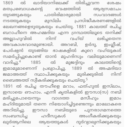
1869 ല്‍ ഖാദിയാനിലേക്ക് തിരിച്ചുവന്ന ശേഷം
മതപ്രബോധകന്റെ വേഷത്തില്‍ ആര്യസമാചം
തുടങ്ങുകയും പാതിരിമാരുമായി സംവാദങ്ങള്‍
നടത്തുകയും മുസ്‌ലിം പ്രസിദ്ധീകരണങ്ങളില്‍
ലേഖനങ്ങളെഴുതുകയും ചെയ്തു. 1881 കാലത്ത് രചിച്ച
ബറാഹീനെ അഹമ്മദിയ എന്ന ഗ്രന്ഥത്തിലൂടെ തനിക്ക്
അല്ലാഹുവില്‍ നിന്ന് വഹ്‌യ് ലഭിച്ചതെന്ന
അവകാശവാദമുണ്ടായി. അറബി, ഉര്‍ദു, ഇംഗ്ലീഷ്,
പേര്‍ഷ്യന്‍ തുടങ്ങിയ ഭാഷകളില്‍ കുറെ വഹ്‌യുകള്‍
സമര്‍പ്പിച്ചുകൊണ്ട് താന്‍ മുഹദിസും വലിയുമാണെന്ന്
4
വാദിച്ചു.
1885 ല്‍ മുജദ്ദിദും കാലത്തിന്റെ
ഇമാമുമാണെന്ന് പ്രഖ്യാപിച്ചു. 1889 ല്‍ അഹ്മദിയാ
ജമാഅത്ത് സ്ഥാപിക്കുകയും മുരിക്കുരില്‍ നിന്ന്
5
ബൈഅത്ത് സ്വീകരിക്കുകയും ചെയ്തു.
1891 ല്‍ രചിച്ച തൗഹീളെ മറാം, ഫത്ഹുല്‍ ഇസ്‌ലാം,
ഇസായെ ഔഹാം. എന്നീ കൃതികളില്‍ ഈസാ(സ) നബി
മരിച്ചുപോയെന്നും വാഗ്ദത്ത മസീഹും ഇമാം
മഹ്ദിയുമായി തന്നെ നിയോഗിച്ചിട്ടണ്ടെന്നും മാലോകരെ
അറിയിച്ചു. ഈസാ നബിയുടെ പുനരാഗമനത്തെ
സംബന്ധിച്ച ഹദീസുകള്‍ അംഗീകരിക്കുകയും
ഖുര്‍ആനിലെ ആയത്തുകള്‍ ദുര്‍വ്യാഖ്യനിക്കുകയും