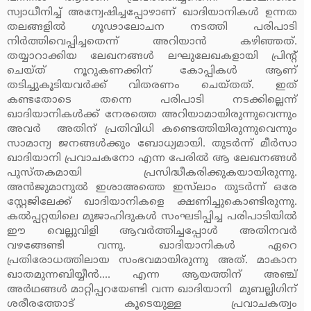
സ്വാധീനിച്ച് അന്വേഷിച്ചപ്പോഴാണ് ഖാദിയാനികള്‍ ഉന്നത
തലങ്ങളില്‍ ഗൂഢാലോചന നടത്തി പരിപാടി
നിര്‍ത്തിവെപ്പിച്ചതെന്ന് അറിയാന്‍ കഴിഞ്ഞത്.
തയ്യാറാക്കിയ ലേഖനങ്ങള്‍ ലഘുലേഖകളായി പ്രിന്റ്
ചെയ്ത് നൂറുകണക്കിന് കോപ്പികള്‍ ആണ്
തടിച്ചുകൂടിയവര്‍ക്ക് വിതരണം ചെയ്തത്. ഇത്
കണ്ടതോടെ തന്നെ പരിപാടി നടക്കില്ലെന്ന്
ഖാദിയാനികള്‍ക്ക് നേരത്തെ അറിയാമായിരുന്നുവെന്നും
അവര്‍ അതിന് പ്രതിവിധി കണ്ടെത്തിയിരുന്നുവെന്നും
സാമാന്യ ജനങ്ങള്‍ക്കും ബോധ്യമായി. തുടര്‍ന്ന് മീര്‍സാ
ഖാദിയാനി പ്രവാചകനോ എന്ന പേരില്‍ ആ ലേഖനങ്ങള്‍
പുസ്തകമായി പ്രസിദ്ധീകരിക്കുകയായിരുന്നു.
അന്‍ജുമാനുല്‍ ഇശാഅത്തെ ഇസ്‌ലാം തുടര്‍ന്ന് ഒരേ
സ്റ്റേജിലേക്ക് ഖാദിയാനികളെ ക്ഷണിച്ചുകൊണ്ടിരുന്നു.
കല്‍പ്പറ്റയിലെ മുജാഹിദുകള്‍ സംഘടിപ്പിച്ച പരിപാടിയില്‍
ഈ വെല്ലുവിളി ആവര്‍ത്തിച്ചപ്പോള്‍ അതിനവര്‍
വഴങ്ങേണ്ടി വന്നു. ഖാദിയാനികള്‍ ഏറെ
പ്രതിരോധത്തിലായ സംഭവമായിരുന്നു അത്. മാകാന
ഖാതമുന്നബിയ്യീന്‍.... എന്ന ആയത്തിന് അഞ്ച്
അര്‍ഥങ്ങള്‍ മാറ്റിപ്പറയേണ്ടി വന്ന ഖാദിയാനി മുബല്ലിഗിന്
ശരീരത്തോട് കൂടെയുള്ള പ്രവാചകത്വം