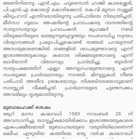
അണിനിരന്നു. എന്‍.എം. ഹുസൈന്‍ ഹാജി കാരശ്ശേരി,
പി.എന്‍.എ കോയട്ടി കോഴിക്കോട്, കെ.വി മൂസാ സുല്ലമി
കീഴുപറമ്പ് എന്നിവരായിരുന്നു പരിപാടിയെ നിയന്ത്രിച്ചത്.
മീര്‍സാ ഗുലാം അഹ്മദിന്റെ പ്രവാചകത്വ വാദത്തിന്റെ
സത്യാസത്യവും പ്രവാചകന്‍ മുഹമ്മദ് നബി
തിരുമേനിയുടെ ഖത്മുന്നുബുവ്വത്തും സംബന്ധിച്ച സ്വന്തം
വിശ്വാസങ്ങള്‍ പ്രഖ്യാപിച്ചുകൊണ്ട് തങ്ങള്‍ പറയുന്നത്
അസത്യമാണെങ്കില്‍ തങ്ങളില്‍ ശാപമുണ്ടാവട്ടെ എന്ന്
ഇശാഅത്തുകാരും കഠോര ശിക്ഷയുണ്ടാവട്ടെ എന്ന്
ഖാദിയാനി വിഭാഗവും പ്രാര്‍ഥിച്ചു. തുടര്‍ന്ന്
സത്യപക്ഷത്തിന് എല്ലാ അനുഗ്രഹമുണ്ടാവട്ടെ എന്ന്
സംയുക്ത പ്രാര്‍ത്ഥനയും നടത്തി. മിനുട്ടുകള്‍ നീണ്ട
പരിപാടി അതീവ ശ്രദ്ധയോടും നിശബ്ദതയോടുമാണ്
സദസ്സ്യര്‍ വീക്ഷിച്ചത്. പ്രാര്‍ഥനയുടെ ചുണ്ടനക്കം
അവരിലും ദൃശ്യമായിരുന്നു.
മുബാലഹക്ക് ശേഷം
ആറ് മാസ കാലവധി 1989 നവംബര്‍ 28 ന്
അവസാനിച്ചു. യാദൃച്ഛികമായിരിക്കാം ഇശാഅത്തുകാരെ
ഏകപക്ഷീയമായി മുബാഹലയുടെ വരുതിയിലാണെന്ന്
ഖലീഫ എഴുതിയ കത്തിലെ ഒരു വര്‍ഷ കാലാവധി