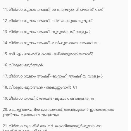
11. മീര്‍സാ ഗുലാം അഹ്മദ്- ഗവ. അഗ്രേസി ഔര്‍ ജീഹാദ്
12. മീര്‍സാ ഗുലാം അഹ്മദ്- തിരിയാഖുല്‍ ഖുലൂബ്
13. മീര്‍സാ ഗുലാം അഹ്മദ്- നൂറുല്‍ ഹഖ് വാള്യം 2
14. മീര്‍സാ ഗുലാം അഹ്മദ്- മല്‍ഫൂസാതെ അഹ്മദിയ.
15. ബി.എം. അഹ്മദ് കോയ - ഒഴിഞ്ഞുമാറിയതാര്?
16. വിശുദ്ധ ഖുര്‍ആന്‍
17. മീര്‍സാ ഗുലാം അഹ്മദ് - ബറാഹി അഹ്മദിയ വാള്യം 5
18. വിശുദ്ധ ഖുര്‍ആന്‍ - ആലുഇംറാന്‍: 61
19. മീര്‍സാ താഹിര്‍ അഹ്മദ് - മുബാഹല ആഹ്വാനം
20. കേരള അഹ്മദിയ ജമാഅത്ത്, അന്‍ജുമാന്‍ ഇശാഅത്തെ
ഇസ്‌ലാം- മുബാഹല ലഖുലേഖ
21. മീര്‍സാ ത്വാഹിര്‍ അഹ്മദ്- കൊടിയത്തൂര്‍ മുബാഹല