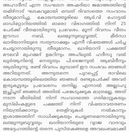
അഹാദീസ് എന്ന സംഘടന അഹ്മദിയാ ജമാഅത്തിന്റെ
തമിഴ്‌നാട് ഘടകവുമായി ഒമ്പത് ദിവസത്തെ സംവാദം
തീരുമാനിച്ചു. കോയമ്പത്തൂരിലെ ആര്‍.വി ഹോട്ടല്‍
ഓഡിറ്റോറിയത്തില്‍ ഓരോ വിഭാഗത്തില്‍ നിന്ന് 25
പേര്‍ക്ക് വീതമായിരുന്നു പ്രവേശം. മൂന്ന് ദിവസം വീതം
ഈസാ നബി, ഖത്മുന്നുബുവ്വത്ത്, മീര്‍സാ
ഖാദിയാനിയുടെ സത്യസാക്ഷ്യം എന്നീ വിഷയങ്ങള്‍ ചര്‍ച്ച
ചെയ്യാനായിരുന്നു തീരുമാനം. ഖാദിയാനി പക്ഷത്ത്
മൗലവി മുഹമ്മദ് ഉമറിനും അഹ്‌ലുല്‍ ഹദീസു വല്‍
ഖുര്‍ആനിന്റെ നേതൃത്വം പി.ജൈനുല്‍ ആബിദീനും
ആയിരുന്നു. രണ്ട് ദിവസം മുമ്പാണ് ഈ സംഭവം ഞങ്ങള്‍
അറിയുന്നത്. അന്നുതന്നെ പുറപ്പെട്ട് രാവിലെ
കോയമ്പത്തൂരിലെത്തിയ ഞങ്ങള്‍ രണ്ടുപേര്‍ക്ക് അവര്‍
ഇരുകൂട്ടരും പ്രവേശനം തന്നില്ല. എന്നാല്‍ അല്ലാഹു
ഇച്ഛിച്ചത് ഞങ്ങള്‍ അതില്‍ പങ്കെടുക്കുക മാത്രമല്ല, അത്
നടന്ന രീതിയില്‍ നിന്ന് സംവാദത്തെ ഗതിമാറ്റുകയും
മുസ്‌ലിംകളുടെ പക്ഷത്ത് നിന്ന് വിഷയാവതരണം
നിയന്ത്രിക്കാനും തെളിവുകള്‍ നല്‍കാനും
ഇശാഅത്തിന് സാധിക്കുകയും ചെയ്യണമെന്നായിരുന്നു.
ഖത്മുന്നുബുവ്വതും ഖാദിയാനിയുടെ വ്യാജ വാദവും
അദ്ദേഹത്തിന്റെ തന്നെ പുസ്തകങ്ങളെ അവലംബമാക്കി