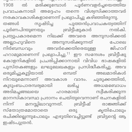
1908 ല്‍ മരിക്കുമ്പോള്‍ പൂര്‍ണവളര്‍ച്ചയെത്തിയ
പ്രവാചകനായി അദ്ദേഹം തന്നെ വിശ്വസിക്കാത്തവര്‍
നരകാവകാശികളാണെന്ന് പ്രഖ്യാപിച്ചു കഴിഞ്ഞിരുന്നു.
തങ്ങള്‍ സൃഷ്ടിച്ച പുത്തന്‍പ്രവാചകത്വത്തിന്
പൂര്‍ണപിന്തുണയും ബ്രിട്ടീഷുകാര്‍ നല്‍കി.
പ്രത്യുപകാരമെന്ന നിലക്ക് അവരെ അനുസരിക്കല്‍
അല്ലാഹുവിനെ അനുസരിക്കുന്നത് പോലെ
നിര്‍ബന്ധവും അവര്‍ക്കെതിരെയുള്ള ജിഹാദ്
11
ഹറാമുമാണെന്ന് പ്രഖ്യാപിച്ചു.
ഈ സന്ദേശം ബ്രിട്ടീഷു
കോളനികളില്‍ പ്രചരിപ്പിക്കാനായി വിവിധ ഭാഷകളില്‍
പുസ്തകങ്ങളും ലഘുലേഖകളും പ്രസിദ്ധീകരിച്ചു. അവ
ഒരുമിച്ചുകൂട്ടിയാല്‍ ഒമ്പത് അലമാരികള്‍
നിറയുമെന്നാണ് അവകാശ വാദം. ചുരുക്കത്തില്‍,
കുടുംബപാരമ്പര്യമായി ലഭിച്ച അധമബോധം
അടിമച്ചങ്ങലയെ ഹാരമായി സ്വീകരിക്കുന്ന
മാനസികാവസ്ഥ പ്രദാനം ചെയ്തുവെന്നാണ് രചനകളില്‍
നിന്ന് മനസ്സിലാവുന്നത്. ബ്രിട്ടീഷ് രാജ്ഞിക്ക്
സ്‌തോത്രമോതാതെ ഒരു കൃതിപോലും
രചിക്കില്ലെന്നുപോലും എഴുതിവെച്ചിട്ടുണ്ട് ബ്രിട്ടന്റെ ആ
ഇഷ്ടപുത്രന്‍.