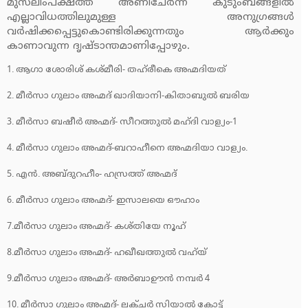
മുസ്‌ലിംപക്ഷത്ത് അണിചേര്‍ന്ന് കുടുംബങ്ങളില്‍
എല്ലാവിധത്തിലുമുള്ള അനുഗ്രങ്ങള്‍
വര്‍ഷിക്കപ്പെട്ടുകൊണ്ടിരിക്കുന്നതും ആര്‍ക്കും
കാണാവുന്ന ദൃഷ്ടാന്തമാണിപ്പോഴും.
1. ആഗാ ശോരിശ് കശ്മീരി- തഹ്‌രീകെ അഹ്മദിയത്
2. മീര്‍സാ ഗുലാം അഹ്മദ് ഖാദിയാനി-കിതാബുല്‍ ബരിയ
3. മീര്‍സാ ബഷീര്‍ അഹ്മദ്- സീറത്തുല്‍ മഹ്ദി വാള്യം-1
4. മീര്‍സാ ഗുലാം അഹ്മദ്-ബറാഹീനെ അഹ്മദിയാ വാള്യം.
5. എന്‍. അബ്ദുറഹീം- ഹസ്രത്ത് അഹ്മദ്
6. മീര്‍സാ ഗുലാം അഹ്മദ്- ഇസാലയെ ഔഹാം
7.മീര്‍സാ ഗുലാം അഹ്മദ്- കശ്തിയേ നൂഹ്
8.മീര്‍സാ ഗുലാം അഹ്മദ്- ഹഖീഖത്തുല്‍ വഹ്‌യ്
9.മീര്‍സാ ഗുലാം അഹ്മദ്- അര്‍ബാഊന്‍ നമ്പര്‍ 4
10. മീര്‍സാ ഗുലാം അഹ്മദ്- ലക്ചര്‍ സിയാല്‍ കോട്ട്