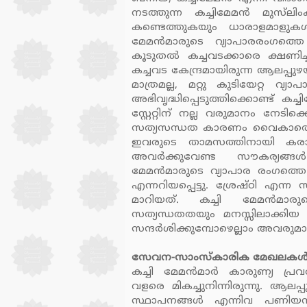
നടത്തുന്ന കച്ചിമേമന്‍ മുസ്‌ല
കണ്ടെത്തുകയും ധാരാളമാളുകള്
മേമന്‍മാരുടെ വ്യാപാരരംഗത്തെ മ
കൂടുതല്‍ കച്ചവടക്കാരെ ക്ഷണി
കച്ചവട കേന്ദ്രമായിരുന്ന ആലപ്പുഴ
മാത്രമല്ല, മറ്റു കുടിയേറ്റ വ്യാപാ
അഭിവൃദ്ധിപ്പെടുത്തിക്കൊണ്ട് ക
സ്റ്റേറ്റിന് നല്ല വരുമാനം നേട
സത്യസന്ധത കാരണം വൈകാതെതന്നെ
ഇവരുടെ താമസത്തിനായി കരാര്‍
അവര്‍ക്കുവേണ്ട സൗകര്യങ്ങള
മേമന്‍മാരുടെ വ്യാപാര രംഗത്തെ 
എന്നറിയപ്പെട്ടു. ശ്രേഷ്ഠി എന്
മാറിയത്. കച്ചി മേമന്‍മ
സത്യന്ധതതയും മനസ്സിലാക്കിയ ദിവ
സന്ദര്‍ശിക്കുമ്പോഴെല്ലാം അവരുമാ
സേവന-സാംസ്‌കാരിക മേഖലകള്
കച്ചി മേമന്‍മാര്‍ കാരുണ്യ പ്ര
വളരെ മികച്ചുനിന്നിരുന്നു. ആലപ്പുഴയ
സ്ഥാപനങ്ങള്‍ എന്നിവ പണിയന