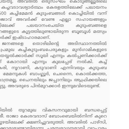
യ്തു. അവരില്‍ ഒരുസംഘം കൊടുങ്ങല്ലൂരിലെ
 കച്ചവടാവശ്യാര്‍ത്ഥം കേരളത്തിലേക്ക് പലായനം
0 കച്ചിമേമന്‍ കുടുംബങ്ങള്‍ കൊച്ചിയില്‍ വന്ന്
ാരാജാവ് അവര്‍ക്ക് വേണ്ട എല്ലാ സഹായങ്ങളും
ട്ടിലേക്ക് പലയാനംചെയ്ത കുടുംബങ്ങളെ
ങളുടെ കൂട്ടത്തിലുണ്ടായിരുന്ന ബൂബൂള്‍ മത്സ്യം
ാര്‍ക്ക് ഇഷ്ടാഹാരമാണ്.
ലെ ജനങ്ങളെ തൊഴിലിന്റെ അടിസ്ഥാനത്തില്‍
 പ്രമുഖ കച്ചികുടുംബപേരുകളും മുന്‍ഗാമികളുടെ
യല്‍ക്കാര്‍ക്ക് സൂയി എന്നും കല്‍പ്പണിക്കാര്‍ക്ക്
ക്ക് കോറായി എന്നും കുലപ്പേര് നല്‍കി. കച്ച്
കേരി, നൂറാണി, കടുവാണി എന്നിവയും കുടുംബ
യ മേമനുകള്‍ ബാംഗ്ലൂര്‍, ചെന്നൈ, കൊല്‍ക്കത്ത,
മാത്രമല്ല, ചൈനയിലും ജപ്പാനിലും ആഫ്രിക്കയിലെ
്ടു. അവരുടെ പിന്‍മുറക്കാര്‍ ഇന്നുമവിടെയുണ്ട്.
ുതിയില്‍ തുറമുഖ വികസനവുമായി ബന്ധപ്പെട്ട്
 ശ്രീ. രാജാ കേശവദാസ് ബോംബെയില്‍നിന്ന് കുറെ
യിലേക്ക് ക്ഷണിച്ചുവരുത്തി. അവരില്‍ പാഴ്‌സി,
ക്കാരുമുണ്ടായിരുന്നു. പരമ്പരാഗതമായി വ്യാപാരം