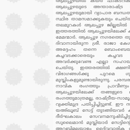
ആലപ്പുഴയില്‍ കയര്‍ ഫാക്ടറികളും
ആലപ്പുഴയുടെ അന്താരാഷ്ട്ര വ
ആലപ്പുഴയുമായി വ്യാപാര ബന്ധത്തി
സ്ഥിര താമസമാക്കുകയും ചെയ്തു
തലമുറകള്‍ ആലപ്പുഴ ജില്ലയില്‍ 
ഇത്തരത്തില്‍ ആലപ്പുഴയിലേക്ക് ക
മേമന്മാര്‍. ആലപ്പുഴ നഗരത്തെ ത
ദിവാനായിരുന്ന ശ്രീ. രാജാ ക
അദ്ദേഹം തന്നെ ബോംബെയില്
കച്ചവടക്കാരെയും കച്ചവട 
അവര്‍ക്കുവേണ്ട എല്ലാ സഹായങ
ചെയ്തു. ഇത്തരത്തില്‍ ക്ഷണിച്
വിഭാഗങ്ങള്‍ക്കു പുറമെ ഗു
മുസ്ലിംകളുമുണ്ടായിരുന്നു. പരമ്
നാവിക രംഗത്തും പ്രാവീണ്യ
ആലപ്പുഴയിലേക്ക് തങ്ങളുടെ ജ
രംഗത്തുമാത്രമല്ല, രാഷ്ട്രീയ-സാ
വ്യക്തിമുദ്ര പതിപ്പിച്ചിട്ടുണ്ട്. 
യഅ്ഖൂബ് സേട്ട് തുടങ്ങിയവര്
ദീര്‍ഘകാലം സേവനമനുഷ്ടിച്ചിട്ട
സുലൈമാന്‍ മുസ്ലിയാര്‍ സേട്ടിന്
അറബിമലയാളം ദൈ്വവാരിക അച്ചട