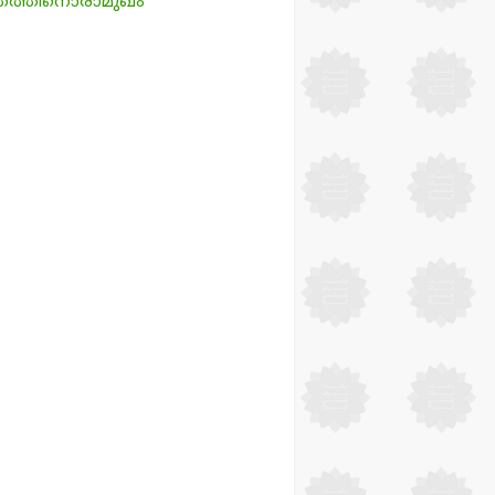
്രത്തിനൊരാമുഖം