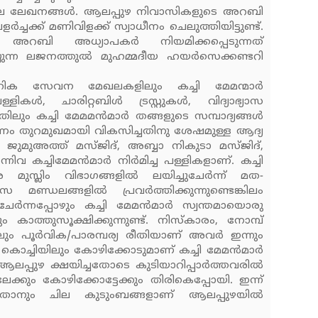
ി'ലെ ലേഖനങ്ങള്‍. ആലപ്പുഴ നിവാസികളുടെ അറബി
‍ച്ചക്ക് മണിവിളക്ക് സ്വാധീനം ചെലുത്തിയിട്ടുണ്ട്.
ി അറബി അധ്യാപകര്‍ നിയമിക്കപ്പെടുന്നത്
യുന്ന ലജനത്തുല്‍ മുഹമ്മദീയ ഹയര്‍സെക്കണ്ടറി
ഹിക സേവന മേഖലകളിലും കച്ചി മേമന്മാര്‍
ളികള്‍, ചാരിറ്റബിള്‍ ട്രസ്റ്റുകള്‍, വിദ്യാഭ്യാസ
ും കച്ചി മേമമന്‍മാര്‍ തങ്ങളുടെ സമ്പാദ്യങ്ങള്‍
ട്ടണം തുറമുഖമായി വികസിച്ചതിനു ശേഷമുള്ള ആദ്യ
 ജുമുഅത്ത് മസ്ജിദ്, അബ്ബാ നികുടാ മസ്ജിദ്,
വ കച്ചിമേമന്‍മാര്‍ നിര്‍മിച്ച പള്ളികളാണ്. കച്ചി
മുസ്ലിം വിഭാഗങ്ങളില്‍ ലയിച്ചുചേര്‍ന്ന് മത-
സ മണ്ഡലങ്ങളില്‍ പ്രവര്‍ത്തിക്കുന്നുണ്ടെങ്കിലം
ന്നപ്പോഴും കച്ചി മേമന്‍മാര്‍ സ്വന്തമായൊരു
ത്തുസൂക്ഷിക്കുന്നുണ്ട്. നിസ്‌കാരം, നോമ്പ്
ം പൂര്‍വിക/പാരമ്പര്യ രീതിയാണ് അവര്‍ ഇന്നും
ന് കൊച്ചിയിലും കോഴിക്കോടുമാണ് കച്ചി മേമന്‍മാര്‍
പ്പുഴ ക്ഷയിച്ചതോടെ കുടിയാറിപ്പാര്‍ത്തവരില്‍
്കും കോഴിക്കോട്ടേക്കും തിരികെപ്പോയി. ഇന്ന്
ഏതാനും ചില കുടുംബങ്ങളാണ് ആലപ്പുഴയില്‍