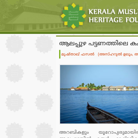
ആലപ്പുഴ പട്ടണത്തിലെ കച്ച
മുഷ്താഖ് ഫസല്‍ (അസ്ഹറുല്‍ ഉലൂം,
അറബികളും യൂറോപ്യരുമായിരു