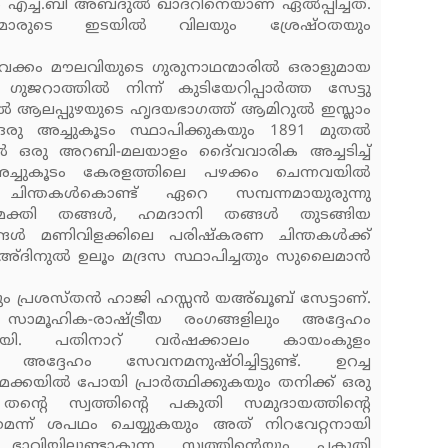
ച്.ബി അബ്ദുല്‍ ഖാദറിനെയാണ് ഏല്‍പ്പിച്ചത്.
്‍മാരുടെ ഇടയില്‍ വിലയും ശ്രേഷ്ഠതയും
 വക്കം മൗലവിയുടെ ഗുരുനാഥന്മാരില്‍ ഒരാളുമായ
ഗുജറാത്തില്‍ നിന്ന് കുടിയേറിപ്പാര്‍ത്ത സേട്ടു
‍ ആലപ്പുഴയുടെ ഹൃദയഭാഗത്ത് ആമിറുല്‍ ഇസ്ലാം
 ഒരു അച്ചുകൂടം സ്ഥാപിക്കുകയും 1891 മുതല്‍
ല്‍ ഒരു അറബി-മലയാളം ദൈ്വവാരിക അച്ചടിച്ച്
്ചുകൂടം കേരളത്തിലെ പഴക്കം ചെന്നവയില്‍
ചിന്തകള്‍കൊണ്ട് ഏറെ സമ്പന്നമായുരുന്നു
മക്തി തങ്ങള്‍, ഹമദാനി തങ്ങള്‍ തുടങ്ങിയ
്ങള്‍ മണിവിളക്കിലെ പരിഷ്‌കരണ ചിന്തകള്‍ക്ക്
മഅ്ദിനുല്‍ ഉലൂം മദ്രസ സ്ഥാപിച്ചതും സുലൈമാന്‍
വും പ്രശസ്തന്‍ ഹാജി ഹസ്സന്‍ യഅ്ഖൂബ് സേട്ടാണ്.
ാമൂഹിക-രാഷ്ട്രീയ രംഗങ്ങളിലും അദ്ദേഹം
യുണ്ടായി. പതിനാറ് വര്‍ഷക്കാലം കായംകുളം
്ദേഹം സേവനമനുഷ്ഠിച്ചിട്ടുണ്ട്. ഉറച്ച
്കയില്‍ പോയി പ്രാര്‍ത്ഥിക്കുകയും തനിക്ക് ഒരു
 തന്റെ സ്വത്തിന്റെ പകുതി സമുദായത്തിന്റെ
ുമെന്ന് ശപഥം ചെയ്യുകയും അത് നിറവേറ്റനായി
ഭാവിയിലുണ്ടാകുന്ന സ്വത്തിന്റെയും പകുതി