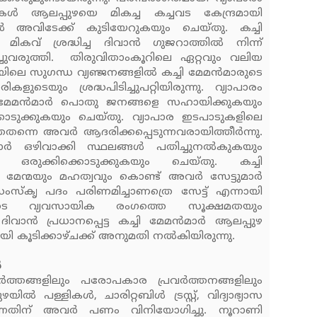
ിംകള്‍ ആലപ്പുഴയെ മികച്ച കച്ചവട കേന്ദ്രമായി
‍ അവിടേക്ക് കുടിയേറുകയും ചെയ്തു. കച്ചി
ികവ് ശ്രദ്ധിച്ച ദിവാന്‍ ഗുജറാത്തില്‍ നിന്ന്
ച്ചുവരുത്തി. തിരുവിതാംകൂറിലെ ഏറ്റവും വലിയ
യിലെ സുഗന്ധ വ്യഞ്ജനങ്ങളില്‍ കച്ചി മേമന്‍മാരുടെ
രികളുടെയും ശ്രദ്ധപിടിച്ചുപറ്റിയിരുന്നു. വ്യാപാരം
ച്ചിമേമന്‍മാര്‍ പൊതു ജനങ്ങളെ സഹായിക്കുകയും
ിക്കൊടുക്കുകയും ചെയ്തു. വ്യാപാര ഇടപാടുകളിലെ
 അവര്‍ ആദരിക്കപ്പെടുന്നവരായിത്തീര്‍ന്നു.
 ഒഴിവാക്കി സ്ഥലങ്ങള്‍ പതിച്ചുനല്‍കുകയും
്‍ ഒരുക്കിക്കൊടുക്കുകയും ചെയ്തു. കച്ചി
മേന്മയും മഹത്വവും കൊണ്ട് അവര്‍ സേട്ടുമാര്‍
ന സംസ്‌കൃ പദം പരിണമിച്ചാണത്രെ സേട്ട് എന്നായി
ാരുടെ വ്യവസായിക രംഗത്തെ സൂക്ഷമതയും
ാന്‍ പ്രധാനപ്പെട്ട കച്ചി മേമന്‍മാര്‍ ആലപ്പുഴ
യി കൂടിക്കാഴ്ചക്ക് അനുമതി നല്‍കിയിരുന്നു.
‍
വര്‍ത്തങ്ങളിലും പരോപകാര പ്രവര്‍ത്തനങ്ങളിലും
ില്‍ പള്ളികള്‍, ചാരിറ്റബിള്‍ ട്രസ്റ്റ്, വിദ്യാഭ്യാസ
്നതിന് അവര്‍ പണം വിനിയോഗിച്ചു. നൂറാണി