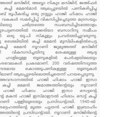
ത്ത് മസ്ജിദ്, അബ്ബാ നികുട മസ്ജിദ്, ജഅ്ഫര്‍
ച്ചി മേമന്‍മാര്‍ ആലപ്പുഴയില്‍ പണികഴിപ്പിച്ച
 രൂപീകരിച്ച ഒരു ട്രസ്റ്റും ഹാജി ഹിഷാം ഹാജി
വകകള്‍ സമര്‍പ്പിച്ച് വികസിപ്പിച്ചെടുത്ത മദ്രസയും
യേറ്റ ചരിത്രത്തെ സംബന്ധിച്ചിടത്തോളം
ുഴപട്ടണത്തില്‍ സക്കരിയാ ബസാറിനു സമീപം
ു യു.പി സ്‌കൂളും പ്രവര്‍ത്തിച്ചുവരുന്നു.
ലിയില്‍ കച്ചി മേമന്‍ മുസ്‌ലിംകളില്‍പെട്ട
 കച്ചി മേമന്‍ നൂറാണി ജുമുഅത്ത് മസ്ജിദ്
ായി വികസസിച്ചതിനു ശേഷമുള്ള ആദ്യ
ലെ ഹാളിലുള്ള തൂണുകളില്‍ പേര്‍ഷ്യയിലേയും
ലകള്‍ പ്രകടമാണ്. 200 വര്‍ഷത്തിനടുത്ത
സുന്ദരമായ കൊത്തുപണികളുള്ള തൂണുകള്‍
ാണ് ആലപ്പുഴയിലെത്തിച്ചതെന്ന് പറയപ്പെടുന്നു.
്റെ അവസാനത്തില്‍ ഹാജി ഹിഷാം ഹാജി ഇസാ
െ കച്ചി മേമന്‍ ജമാഅത്തിന്റെയും നൂറാണി
രി. ഹാജി ഹിഷാം ഹാജി ഇസാ സേട്ടന്റെ
െ മകന്‍ ഹാജി ഇസ്മാഈല്‍ ഹിശാം സേട്ട് കച്ചി
ാണി പള്ളിയുടെയും പ്രസിഡന്റായി. 1940-ല്‍
ദേഹത്തിന്റെ മൂത്ത പുത്രന്‍ ഹാജി ഇബ്രാഹിം
്തിന്റെ പ്രസിഡന്റായി. നൂറാണി മസ്ജിദിന്റെ