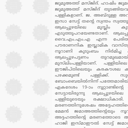
ജുമുഅത്ത് മസ്ജിദ്. ഹാഷിം ജുമഅ
ജുമുഅത്ത് മസ്ജിദ് തുടങ്ങിയവ ക
പള്ളികളാണ്. ജ. അബ്ദുള്ള അറബ്
ഇസാ സേട്ട് തന്റെ സ്വന്തം സ്വത്തു 
ആലപ്പുഴയിലെ മുസ്ലിം കുടി
എടുത്തുപറയേണ്ടതാണ്. ആലപ്പ
വൈ.എം.എം.എ എന്ന പേരില്‍ ഒര
പൗരാണനിക ഇസ്ലാമിക വാസ്തു ശൈ
നൂറാണി കുടുംബം നിര്‍മിച്ച
ആലപ്പുഴപട്ടണം തുറമുഖമ
മുസ്‌ലിംപള്ളിയാണ്. പള്ളിയി
ഈജിപ്തിലെയും കരകൗശല കരവേ
പഴക്കമുണ്ട് പള്ളിക്ക്. 
ബോംബെയില്‍നിന്ന് പത്തേമാരിയില
ഏകദേശം 19-ാം നൂറ്റാണ്ടിന
സേട്ടായിരുന്നു ആലപ്പുഴയില
പള്ളിയുടെയും രക്ഷാധികാ
മരണത്തിനുശേഷം അദ്ദേഹത്തിന്റ
മേമന്‍ ജമാഅത്തിന്റെയും നൂറ
അദ്ദഹത്തിന്റെ മരണത്തോടെ അദ്
ഹാജി ഇസ്മാഈല്‍ സേട്ട് ജമാഅത