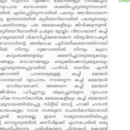
ചരിത
 സുഗന്ധ വ്യഞ്ജന കേന്ദ്രങ്ങളും നിര്‍മ്മിച്ചത്
്യാപാര ബന്ധത്തെ ശക്തിപ്പെടുത്തുന്നതാണ്.
ല്‍ ഏര്‍പ്പെട്ടിരുന്നവരില്‍ പലരും അവിടെതന്നെ
. ഇത്തരത്തില്‍ കുടിയേറിയവരില്‍ പലരുടെയും
പലയിടത്തും പല മേഖലകളിലും ജിവിക്കുന്നുണ്ട്.
ുടിയേറിയവരില്‍ പ്രമുഖ മുസ്ലിം വിഭാഗമാണ് കച്ചി
ുറമുഖമായി വികസിപ്പിക്കണമെന്ന തിരുവിതാംകൂര്‍
േശവദാസിന്റെ അഭിലാഷ പൂര്‍ത്തീകരണത്തിനായി
‍ നിന്നും ഗുജറാത്തില്‍ നിന്നും കുറെ
കടുംബങ്ങളെയും ക്ഷണിച്ചുവരുത്തുകയും
്ങളും സേവനങ്ങളും ഒരുക്കിക്കൊടുക്കുകയും
ചുവരുത്തപ്പെട്ടവരില്‍ പാഴ്‌സി, ബനിയ എന്നീ
ജറാത്തി പാരമ്പര്യമുള്ള കച്ചി മേന്മന്‍
പരാഗതമായി വ്യാപാരം നടത്തുന്ന കച്ചി മേമന്മാര്‍
ം നേടിയവരാണ്. അങ്ങനെ കച്ചി മേന്മാര്‍
ീവിതം പറിച്ചുനട്ടു. ആലപ്പുഴയുടെ വ്യാപാര
മൂഹിക-സാംസ്‌കാരിക മേഖലകളിലും കച്ചി മേമന്മാര്‍
ഈ സമുദായത്തില്‍പ്പെട്ട സിദ്ദീഖ് സേട്ട്, ഹാജി ഹസന്‍
‍ കായംകുളം നഗര സഭയുടെ ചെയര്‍മാന്‍മാരായി
ുണ്ട്. മാത്രമല്ല, ഇതേ സമുദായത്തില്‍പ്പെട്ട
റെ നേതൃത്വത്തില്‍ മണിവിളക്ക് എന്നപേരില്‍ ഒരു
ിച്ചിരുന്നു. പരിഷ്‌കരണ ചിന്തകള്‍ കൊണ്ട്