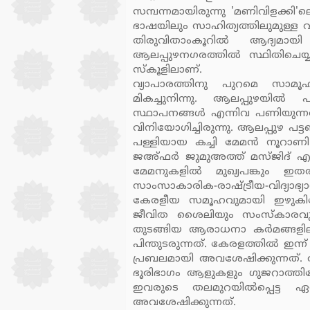
സമ്പന്നമായിരുന്നു 'മണിവിളക്ക
ഭാഷയിലും സാഹിത്യത്തിലുമുള്ള വളര്
തിരുവിതാംകൂറില്‍ ആദ്യമായ
ആലപ്പുഴനഗരത്തില്‍ സ്ഥിതിചെയ്
സ്‌കൂളിലാണ്.
വ്യാപാരത്തിനു പുറമെ സാമൂ
മികച്ചുനിന്നു. ആലപ്പുഴയില്‍ പള്
സ്ഥാപനങ്ങള്‍ എന്നിവ പണിയുന്നതില
വിനിയോഗിച്ചിരുന്നു. ആലപ്പുഴ പ
പള്ളിയായ കച്ചി മേമന്‍ നൂറാണി
ജഅ്ഫര്‍ ജുമുഅത്ത് മസ്ജിദ് എന്നി
മേമനുകളില്‍ മുഖ്യപങ്കും ഇതര 
സാംസാകാരിക-രാഷ്ട്രീയ-വിദ്യാഭ്യാ
കേരളീയ സമൂഹവുമായി ഇഴുകിചേര്‍
ജീവിത ശൈലിയും സംസ്‌കാരവും കാ
തുടങ്ങിയ ആരാധനാ കര്‍മങ്ങളിലു
പിന്തുടരുന്നത്. കേരളത്തില്‍ ഇന്
പ്രബലമായി അവശേഷിക്കുന്നത്. ആല
ഭൂരിഭാഗം ആളുകളും ഗുജറാത്തിലേക
ഇവരുടെ തലമുറയില്‍പ്പെട്ട 
അവശേഷിക്കുന്നത്.